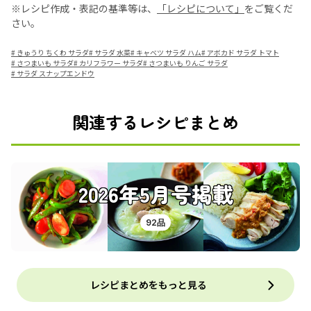
※レシピ作成・表記の基準等は、
「レシピについて」
をご覧くだ
さい。
#
きゅうり ちくわ サラダ
#
サラダ 水菜
#
キャベツ サラダ ハム
#
アボカド サラダ トマト
#
さつまいも サラダ
#
カリフラワー サラダ
#
さつまいも りんご サラダ
#
サラダ スナップエンドウ
関連するレシピまとめ
2026年5月号掲載
92品
レシピまとめをもっと見る