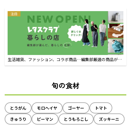
注目
生活雑貨、ファッション、コラボ商品…編集部厳選の商品が買
えるECサイト
旬の食材
とうがん
モロヘイヤ
ゴーヤー
トマト
きゅうり
ピーマン
とうもろこし
ズッキーニ