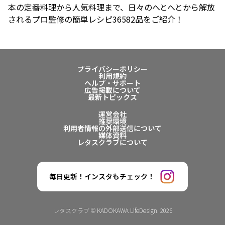
本の定番料理から人気料理まで、日々のへとへとから解放
されるプロ監修の簡単レシピ36582品をご紹介！
プライバシーポリシー
利用規約
ヘルプ・サポート
広告掲載について
最新トピックス
運営会社
推奨環境
利用者情報の外部送信について
媒体資料
レタスクラブについて
毎日更新！インスタもチェック！
レタスクラブ © KADOKAWA LifeDesign. 2026