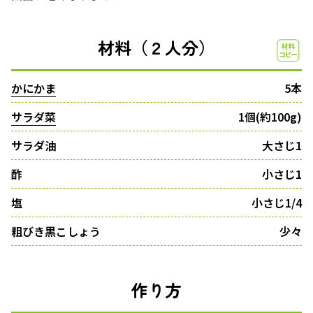
材料（２人分）
かにかま
5本
サラダ菜
1個(約100g)
サラダ油
大さじ1
酢
小さじ1
塩
小さじ1/4
粗びき黒こしょう
少々
作り方