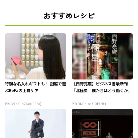
おすすめレシピ
特別な名入れギフトも！ 銀座で選
【西野亮廣】ビジネス書最新刊
ぶReFaの上質ケア
『北極星 僕たちはどう働くか』
PR (ReFa GINZA on CREA)
PR (FINCHI on GOETHE)