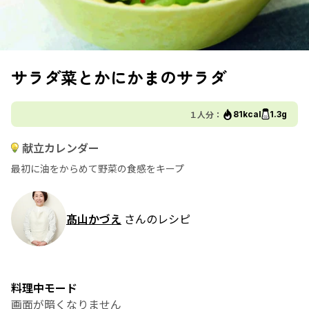
サラダ菜とかにかまのサラダ
１人分：
81kcal
1.3g
献立カレンダー
最初に油をからめて野菜の食感をキープ
髙山かづえ
さんのレシピ
料理中モード
画面が暗くなりません