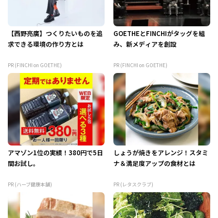
【西野亮廣】つくりたいものを追
GOETHEとFINCHIがタッグを組
求できる環境の作り方とは
み、新メディアを創設
PR (FINCHI on GOETHE)
PR (FINCHI on GOETHE)
アマゾン1位の実績！380円で5日
しょうが焼きをアレンジ！スタミ
間お試し。
ナ＆満足度アップの食材とは
PR (ハーブ健康本舗)
PR (レタスクラブ)