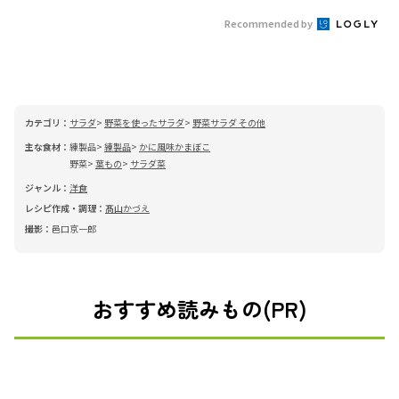
Recommended by
カテゴリ：
サラダ
野菜を使ったサラダ
野菜サラダ その他
主な食材：
練製品
練製品
かに風味かまぼこ
野菜
葉もの
サラダ菜
ジャンル：
洋食
レシピ作成・調理：
髙山かづえ
撮影：
邑口京一郎
おすすめ読みもの(PR)