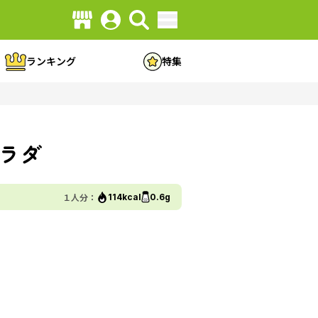
ランキング
特集
ラダ
１人分：
114kcal
0.6g