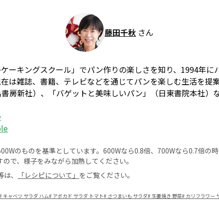
藤田千秋
さん
ケーキングスクール」でパン作りの楽しさを知り、1994年に
を開講。現在は雑誌、書籍、テレビなどを通じてパンを楽しむ生活を
出書房新社）、「バゲットと美味しいパン」（日東書院本社）
e
ble
0Wのものを基準としています。600Wなら0.8倍、700Wなら0.7倍
すので、様子をみながら加熱してください。
等は、
「レシピについて」
をご覧ください。
#
キャベツ サラダ ハム
#
アボカド サラダ トマト
#
さつまいも サラダ
#
生姜焼き 野菜
#
カリフラワー 