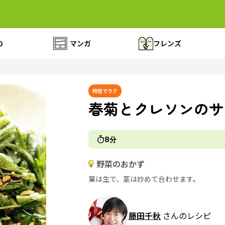
の
マンガ
フレンズ
時短でラク
春菊とクレソンのサ
8分
野菜のおかず
葉は生で、茎は炒めて合わせます。
藤田千秋
さんのレシピ