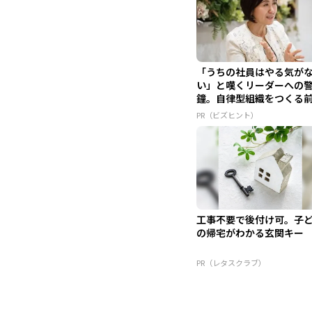
「うちの社員はやる気が
い」と嘆くリーダーへの
鐘。自律型組織をつくる
外せな...
PR（ビズヒント）
工事不要で後付け可。子
の帰宅がわかる玄関キー
PR（レタスクラブ）