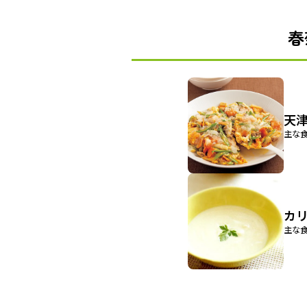
春
天
主な食
カ
主な食