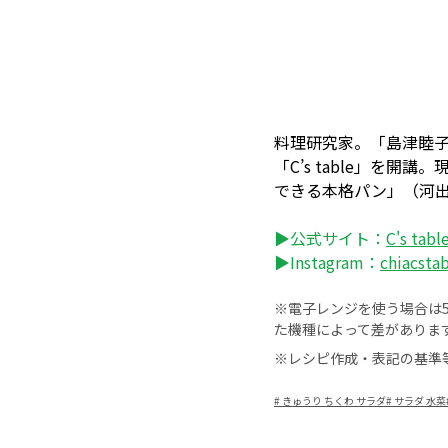
料理研究家。「島津睦子
「C’s table」
できる本格パン」（河
▶公式サイト：
C's tabl
▶Instagram：
chiacsta
※電子レンジを使う場合は50
た機種によって差がありま
※レシピ作成・表記の基準
#
きゅうり ちくわ サラダ
#
サラダ 水菜