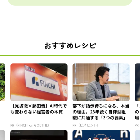
おすすめレシピ
【見城徹×藤田晋】AI時代で
部下が指示待ちになる、本当
「
も変わらない経営者の本質
の理由。23年続く自律型組
の
織に共通する「3つの要素」
場
PR（FINCHI on GOETHE）
PR（ビズヒント）
PR