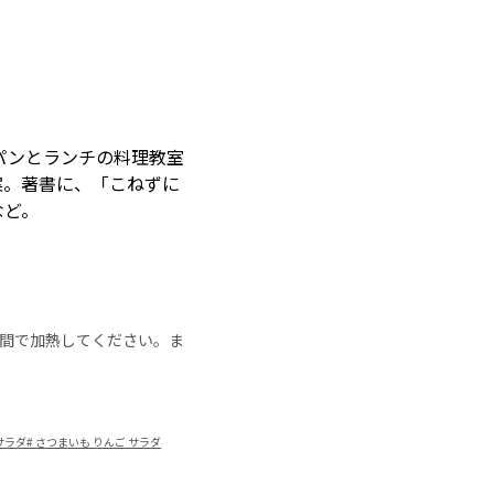
パンとランチの料理教室
提案。著書に、「こねずに
など。
の時間で加熱してください。ま
サラダ
#
さつまいも りんご サラダ