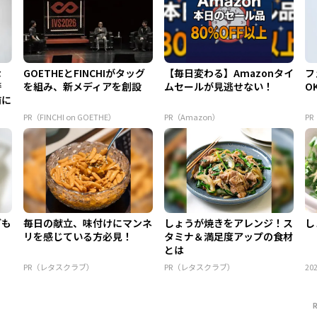
な
GOETHEとFINCHIがタッグ
【毎日変わる】Amazonタイ
フ
警
を組み、新メディアを創設
ムセールが見逃せない！
O
前に
PR（FINCHI on GOETHE）
PR（Amazon）
P
ども
毎日の献立、味付けにマンネ
しょうが焼きをアレンジ！ス
し
リを感じている方必見！
タミナ＆満足度アップの食材
とは
PR（レタスクラブ）
PR（レタスクラブ）
202