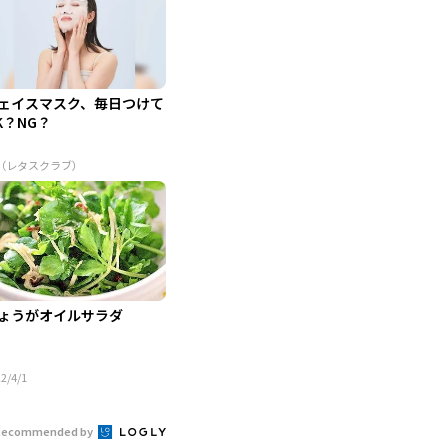
ェイスマスク、毎日つけて
K？NG？
R（レタスクラブ）
ょうがオイルサラダ
2/4/1
Recommended by