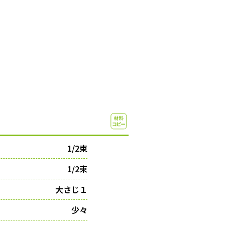
1/2束
1/2束
大さじ１
少々