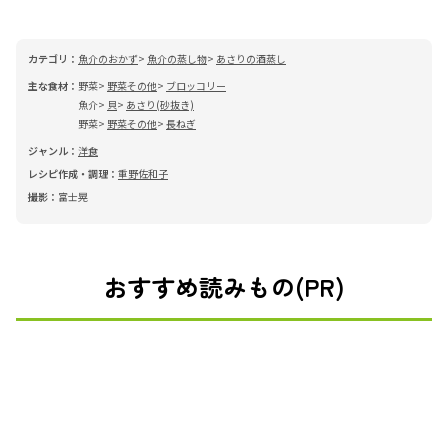
カテゴリ：
魚介のおかず
魚介の蒸し物
あさりの酒蒸し
主な食材：
野菜
野菜その他
ブロッコリー
魚介
貝
あさり(砂抜き)
野菜
野菜その他
長ねぎ
ジャンル：
洋食
レシピ作成・調理：
重野佐和子
撮影：
富士晃
おすすめ読みもの(PR)