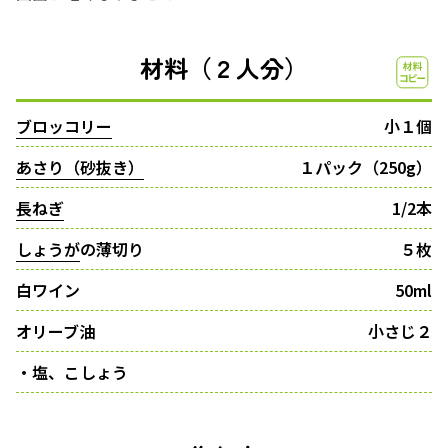
材料（２人分）
ブロッコリー
小１個
あさり（砂抜き）
１パック（250g）
長ねぎ
1/2本
しょうが
の薄切り
５枚
白ワイン
50ml
オリーブ油
小さじ２
・塩、こしょう