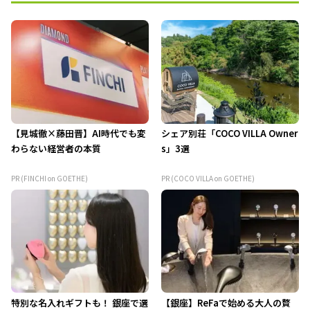
【見城徹×藤田晋】AI時代でも変
シェア別荘「COCO VILLA Owner
わらない経営者の本質
s」3選
PR (FINCHI on GOETHE)
PR (COCO VILLA on GOETHE)
特別な名入れギフトも！ 銀座で選
【銀座】ReFaで始める大人の贅