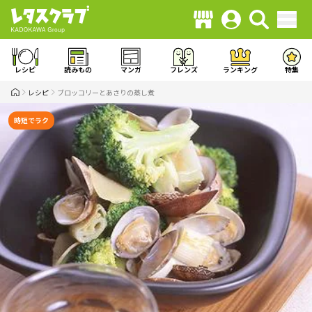
レシピ
読みもの
マンガ
フレンズ
ランキング
特集
レシピ
ブロッコリーとあさりの蒸し煮
時短でラク