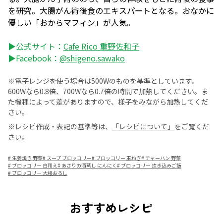
を研究。大腸がん術後食のエキスパートとなる。おなかに
優しい「おからマフィン」が人気。
▶公式サイト：
Cafe Rico 重野佐和子
▶Facebook：
@shigeno.sawako
※電子レンジを使う場合は500Wのものを基準としています。
600Wなら0.8倍、700Wなら0.7倍の時間で加熱してください。ま
た機種によって差がありますので、様子をみながら加熱してくだ
さい。
※レシピ作成・表記の基準等は、
「レシピについて」
をご覧くだ
さい。
#
生姜焼き 野菜
#
スープ ブロッコリー
#
ブロッコリー 玉ねぎ
#
チャーハン 野菜
#
ブロッコリー 白和え
#
あさりの酒蒸し にんにく
#
ブロッコリー 炊き込みご飯
#
ブロッコリー 大根おろし
おすすめレシピ