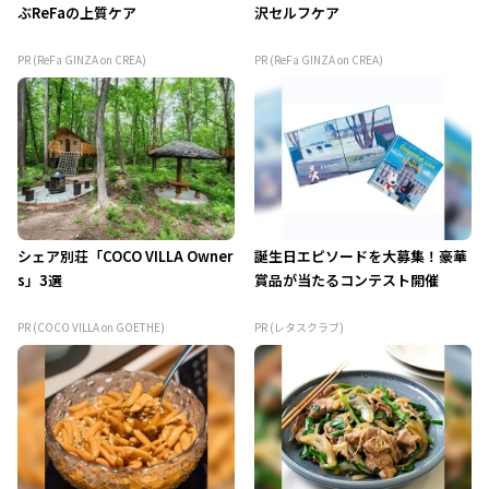
ぶReFaの上質ケア
沢セルフケア
PR (ReFa GINZA on CREA)
PR (ReFa GINZA on CREA)
シェア別荘「COCO VILLA Owner
誕生日エピソードを大募集！豪華
s」3選
賞品が当たるコンテスト開催
PR (COCO VILLA on GOETHE)
PR (レタスクラブ)