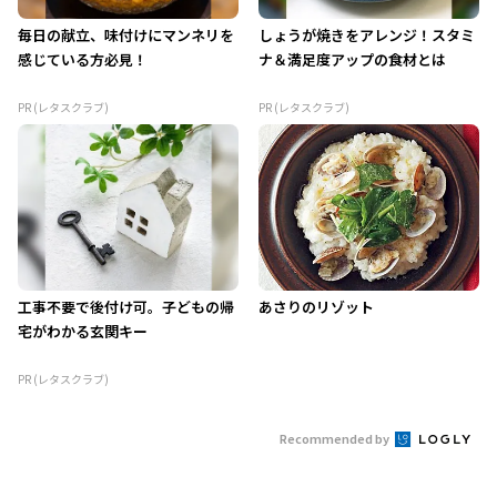
毎日の献立、味付けにマンネリを
しょうが焼きをアレンジ！スタミ
感じている方必見！
ナ＆満足度アップの食材とは
PR (レタスクラブ)
PR (レタスクラブ)
工事不要で後付け可。子どもの帰
あさりのリゾット
宅がわかる玄関キー
PR (レタスクラブ)
Recommended by