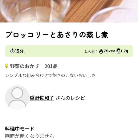
ブロッコリーとあさりの蒸し煮
15分
１人分：
79kcal
1.7g
野菜のおかず 201品
シンプルな組み合わせで飽きのこないおいしさ
重野佐和子
さんのレシピ
料理中モード
画面が暗くなりません