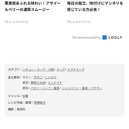
果実感あふれる味わい！アサイー
毎日の献立、味付けにマンネリを
＆ベリーの濃厚スムージー
感じている方必見！
PR (レタスクラブ)
PR (レタスクラブ)
Recommended by
カテゴリ：
シチュー・スープ・汁物
スープ
トマトスープ
主な食材：
きのこ
きのこ
しいたけ
野菜
野菜その他
ミニトマト
野菜
パセリ・ハーブ・香菜
シャンツァイ・香菜・パクチー
ジャンル：
中華
レシピ作成・調理：
牧野直子
撮影：
福岡拓