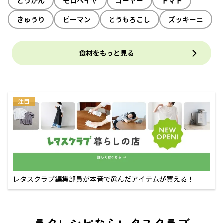
とうがん
モロヘイヤ
ゴーヤー
トマト
きゅうり
ピーマン
とうもろこし
ズッキーニ
食材をもっと見る
注目
レタスクラブ編集部員が本音で選んだアイテムが買える！
ラクレシピならレタスクラブ