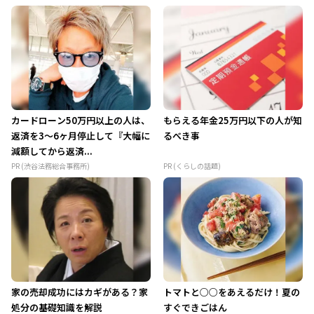
カードローン50万円以上の人は、
もらえる年金25万円以下の人が知
返済を3～6ヶ月停止して『大幅に
るべき事
減額してから返済...
PR (渋谷法務総合事務所)
PR (くらしの話題)
家の売却成功にはカギがある？家
トマトと○○をあえるだけ！夏の
処分の基礎知識を解説
すぐできごはん