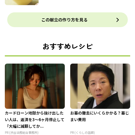
この献立の作り方を見る
おすすめレシピ
カードローン地獄から抜け出した
お墓の撤去にいくらかかる？墓じ
い人は、返済を3～6ヶ月停止して
まい費用
『大幅に減額してか...
PR (渋谷法務総合事務所)
PR (くらしの話題)