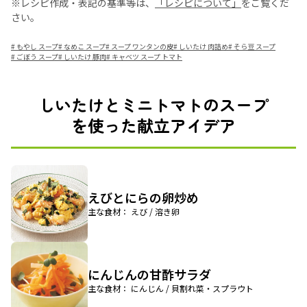
※レシピ作成・表記の基準等は、
「レシピについて」
をご覧くだ
さい。
#
もやし スープ
#
なめこ スープ
#
スープ ワンタンの皮
#
しいたけ 肉詰め
#
そら豆 スープ
#
ごぼう スープ
#
しいたけ 豚肉
#
キャベツ スープ トマト
しいたけとミニトマトのスープ
を使った献立アイデア
えびとにらの卵炒め
主な食材： えび / 溶き卵
にんじんの甘酢サラダ
主な食材： にんじん / 貝割れ菜・スプラウト