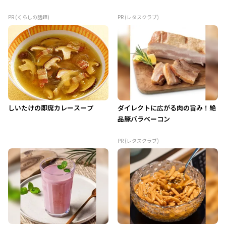
PR (くらしの話題)
PR (レタスクラブ)
しいたけの即席カレースープ
ダイレクトに広がる肉の旨み！絶
品豚バラベーコン
PR (レタスクラブ)