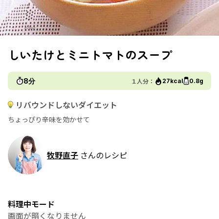
しいたけとミニトマトのスープ
8分
１人分：
27kcal
0.8g
リバウンドしないダイエット
ちょっぴり辛味を効かせて
牧野直子
さんのレシピ
料理中モード
画面が暗くなりません