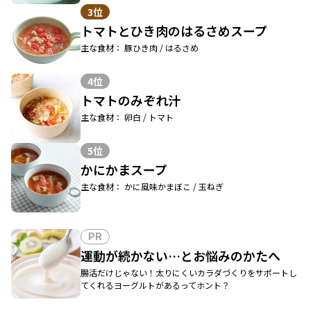
3位
トマトとひき肉のはるさめスープ
主な食材： 豚ひき肉 / はるさめ
4位
トマトのみぞれ汁
主な食材： 卵白 / トマト
5位
かにかまスープ
主な食材： かに風味かまぼこ / 玉ねぎ
PR
運動が続かない…とお悩みのかたへ
腸活だけじゃない！太りにくいカラダづくりをサポートし
てくれるヨーグルトがあるってホント？