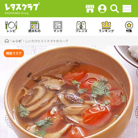
レシピ
読みもの
マンガ
フレンズ
ランキング
特集
レシピ
しいたけとミニトマトのスープ
時短でラク