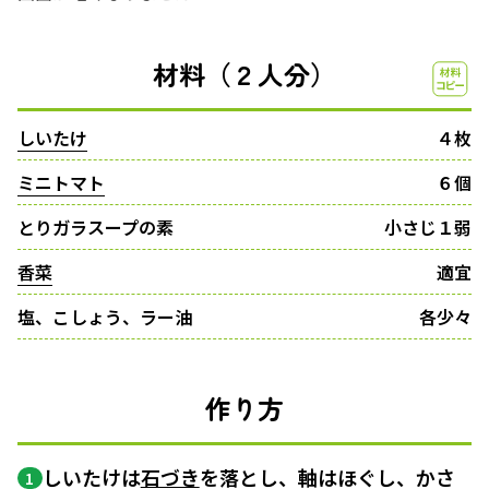
材料（２人分）
しいたけ
４枚
ミニトマト
６個
とりガラスープの素
小さじ１弱
香菜
適宜
塩、こしょう、ラー油
各少々
作り方
しいたけは
石づき
を落とし、軸はほぐし、かさ
1