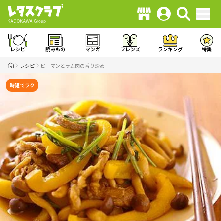
レシピ
読みもの
マンガ
フレンズ
ランキング
特集
レシピ
ピーマンとラム肉の香り炒め
時短でラク