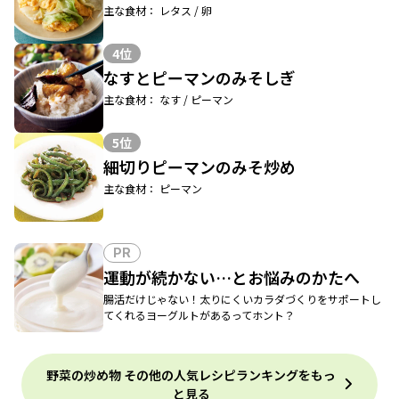
主な食材： レタス / 卵
4位
なすとピーマンのみそしぎ
主な食材： なす / ピーマン
5位
細切りピーマンのみそ炒め
主な食材： ピーマン
PR
運動が続かない…とお悩みのかたへ
腸活だけじゃない！太りにくいカラダづくりをサポートし
てくれるヨーグルトがあるってホント？
野菜の炒め物 その他の人気レシピランキングをもっ
と見る