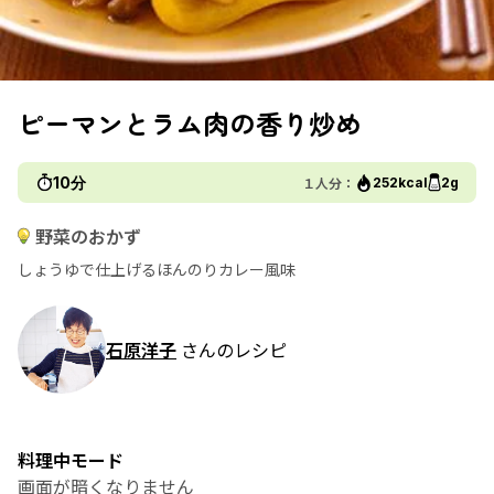
ピーマンとラム肉の香り炒め
10分
１人分：
252kcal
2g
野菜のおかず
しょうゆで仕上げるほんのりカレー風味
石原洋子
さんのレシピ
料理中モード
画面が暗くなりません