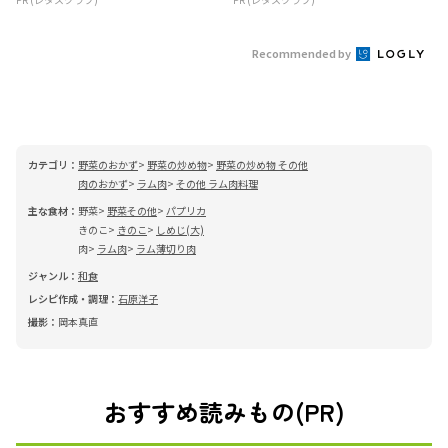
Recommended by
カテゴリ：
野菜のおかず
野菜の炒め物
野菜の炒め物 その他
肉のおかず
ラム肉
その他 ラム肉料理
主な食材：
野菜
野菜その他
パプリカ
きのこ
きのこ
しめじ(大)
肉
ラム肉
ラム薄切り肉
ジャンル：
和食
レシピ作成・調理：
石原洋子
撮影：
岡本真直
おすすめ読みもの(PR)