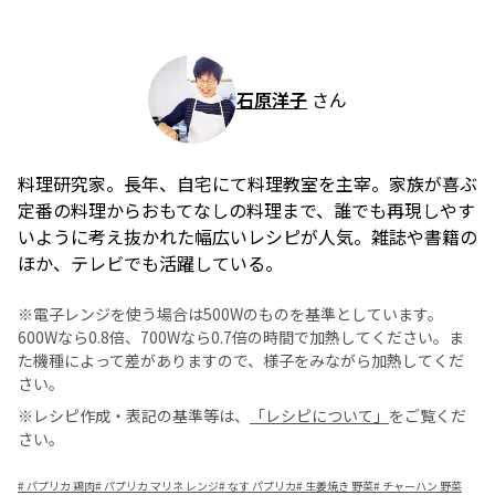
石原洋子
さん
料理研究家。長年、自宅にて料理教室を主宰。家族が喜ぶ
定番の料理からおもてなしの料理まで、誰でも再現しやす
いように考え抜かれた幅広いレシピが人気。雑誌や書籍の
ほか、テレビでも活躍している。
※電子レンジを使う場合は500Wのものを基準としています。
600Wなら0.8倍、700Wなら0.7倍の時間で加熱してください。ま
た機種によって差がありますので、様子をみながら加熱してくだ
さい。
※レシピ作成・表記の基準等は、
「レシピについて」
をご覧くだ
さい。
#
パプリカ 鶏肉
#
パプリカ マリネ レンジ
#
なす パプリカ
#
生姜焼き 野菜
#
チャーハン 野菜