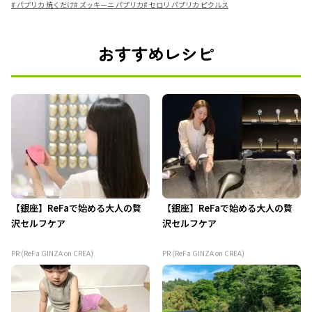
#
パプリカ 焼くだけ
#
ズッキーニ パプリカ
#
セロリ パプリカ ピクルス
おすすめレシピ
【銀座】ReFaで始める大人の贅
【銀座】ReFaで始める大人の贅
沢セルフケア
沢セルフケア
PR (ReFa GINZA on CREA)
PR (ReFa GINZA on CREA)