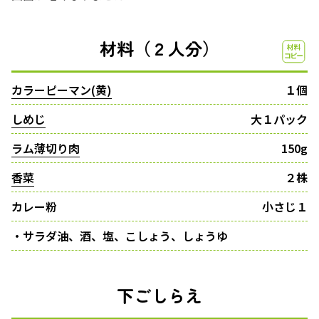
材料（２人分）
カラーピーマン(黄)
１個
しめじ
大１パック
ラム薄切り肉
150g
香菜
２株
カレー粉
小さじ１
・サラダ油、酒、塩、こしょう、しょうゆ
下ごしらえ