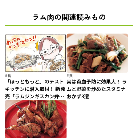
ラム肉の関連読みもの
#食
#食
「ほっともっと」のテスト
実は貧血予防に効果大！ ラ
キッチンに潜入取材！ 新発
ムと野菜を炒めたスタミナ
売「ラムジンギスカン弁
おかず3選
当」はラム肉&タレに懸け
る開発者のこだわりが凄す
ぎた