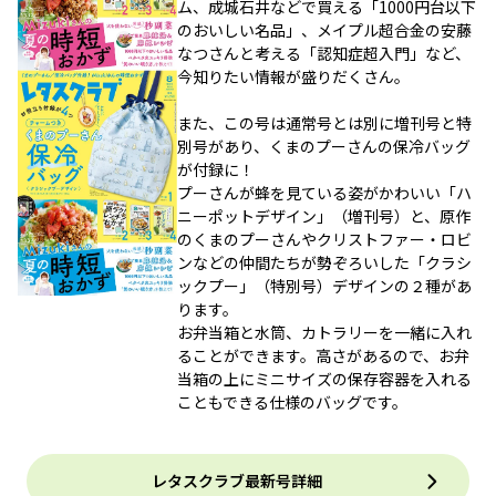
ム、成城石井などで買える「1000円台以下
のおいしい名品」、メイプル超合金の安藤
なつさんと考える「認知症超入門」など、
今知りたい情報が盛りだくさん。
また、この号は通常号とは別に増刊号と特
別号があり、くまのプーさんの保冷バッグ
が付録に！
プーさんが蜂を見ている姿がかわいい「ハ
ニーポットデザイン」（増刊号）と、原作
のくまのプーさんやクリストファー・ロビ
ンなどの仲間たちが勢ぞろいした「クラシ
ックプー」（特別号）デザインの２種があ
ります。
お弁当箱と水筒、カトラリーを一緒に入れ
ることができます。高さがあるので、お弁
当箱の上にミニサイズの保存容器を入れる
こともできる仕様のバッグです。
レタスクラブ最新号詳細