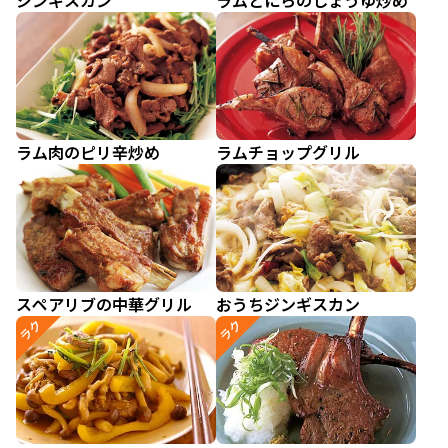
ジンギスカン
ラムとにらのしょうゆ炒め
ラム肉のピリ辛炒め
ラムチョップグリル
スペアリブの中華グリル
おうちジンギスカン
ラク
ラク