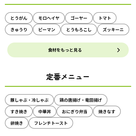
とうがん
モロヘイヤ
ゴーヤー
トマト
きゅうり
ピーマン
とうもろこし
ズッキーニ
食材をもっと見る
定番メニュー
豚しゃぶ・冷しゃぶ
鶏の唐揚げ・竜田揚げ
すき焼き
中華丼
おにぎり弁当
焼きなす
卵焼き
フレンチトースト