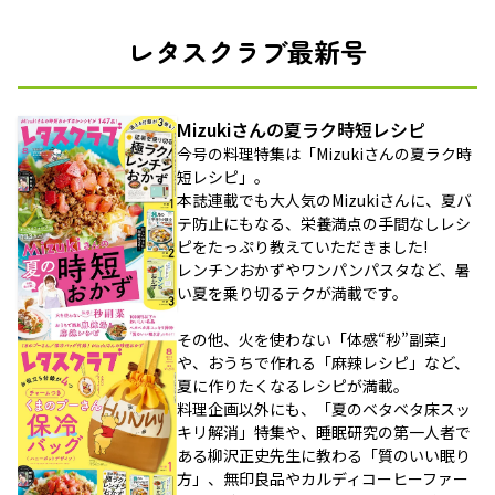
レタスクラブ最新号
Mizukiさんの夏ラク時短レシピ
今号の料理特集は「Mizukiさんの夏ラク時
短レシピ」。
本誌連載でも大人気のMizukiさんに、夏バ
テ防止にもなる、栄養満点の手間なしレシ
ピをたっぷり教えていただきました!
レンチンおかずやワンパンパスタなど、暑
い夏を乗り切るテクが満載です。
その他、火を使わない「体感“秒”副菜」
や、おうちで作れる「麻辣レシピ」など、
夏に作りたくなるレシピが満載。
料理企画以外にも、「夏のベタベタ床スッ
キリ解消」特集や、睡眠研究の第一人者で
ある柳沢正史先生に教わる「質のいい眠り
方」、無印良品やカルディコーヒーファー