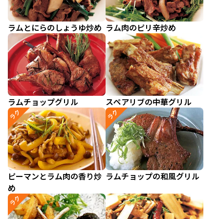
ラムとにらのしょうゆ炒め
ラム肉のピリ辛炒め
ラムチョップグリル
スペアリブの中華グリル
ラク
ラク
ピーマンとラム肉の香り炒
ラムチョップの和風グリル
め
ラク