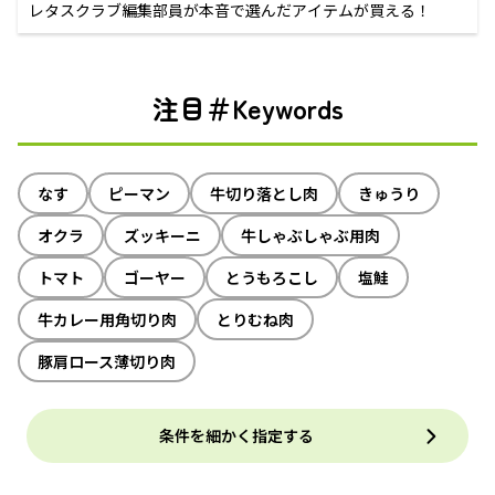
レタスクラブ編集部員が本音で選んだアイテムが買える！
注目＃Keywords
なす
ピーマン
牛切り落とし肉
きゅうり
オクラ
ズッキーニ
牛しゃぶしゃぶ用肉
トマト
ゴーヤー
とうもろこし
塩鮭
牛カレー用角切り肉
とりむね肉
豚肩ロース薄切り肉
条件を細かく指定する