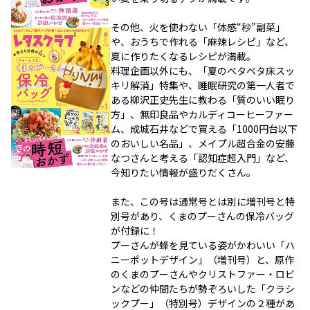
その他、火を使わない「体感“秒”副菜」
や、おうちで作れる「麻辣レシピ」など、
夏に作りたくなるレシピが満載。
料理企画以外にも、「夏のベタベタ床スッ
キリ解消」特集や、睡眠研究の第一人者で
ある柳沢正史先生に教わる「質のいい眠り
方」、無印良品やカルディコーヒーファー
ム、成城石井などで買える「1000円台以下
のおいしい名品」、メイプル超合金の安藤
なつさんと考える「認知症超入門」など、
今知りたい情報が盛りだくさん。
また、この号は通常号とは別に増刊号と特
別号があり、くまのプーさんの保冷バッグ
が付録に！
プーさんが蜂を見ている姿がかわいい「ハ
ニーポットデザイン」（増刊号）と、原作
のくまのプーさんやクリストファー・ロビ
ンなどの仲間たちが勢ぞろいした「クラシ
ックプー」（特別号）デザインの２種があ