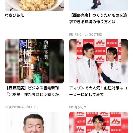
わさびあえ
【西野亮廣】つくりたいものを追
求できる環境の作り方とは
PR (FINCHI on GOETHE)
【西野亮廣】ビジネス書最新刊
アマゾンで大人気！血圧対策はコ
『北極星 僕たちはどう働くか』
ーヒーに足してみて
PR (FINCHI on GOETHE)
PR (森永乳業)