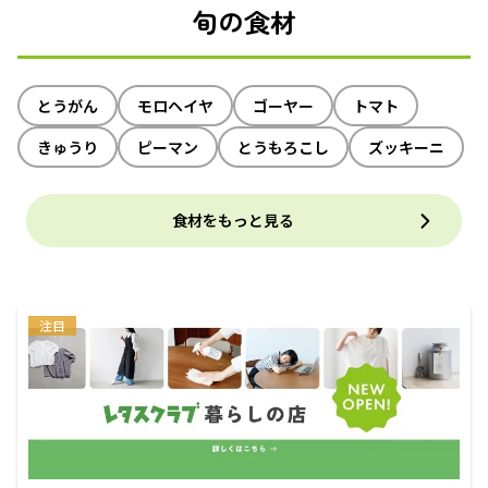
旬の食材
とうがん
モロヘイヤ
ゴーヤー
トマト
きゅうり
ピーマン
とうもろこし
ズッキーニ
食材をもっと見る
注目