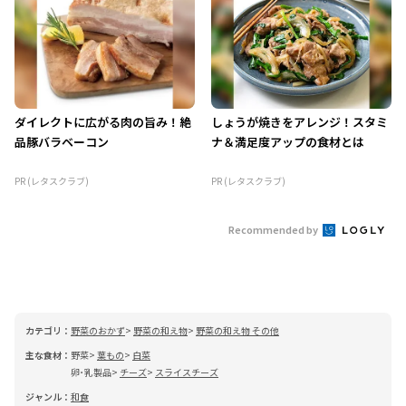
ダイレクトに広がる肉の旨み！絶
しょうが焼きをアレンジ！スタミ
品豚バラベーコン
ナ＆満足度アップの食材とは
PR (レタスクラブ)
PR (レタスクラブ)
Recommended by
カテゴリ：
野菜のおかず
野菜の和え物
野菜の和え物 その他
主な食材：
野菜
葉もの
白菜
卵･乳製品
チーズ
スライスチーズ
ジャンル：
和食