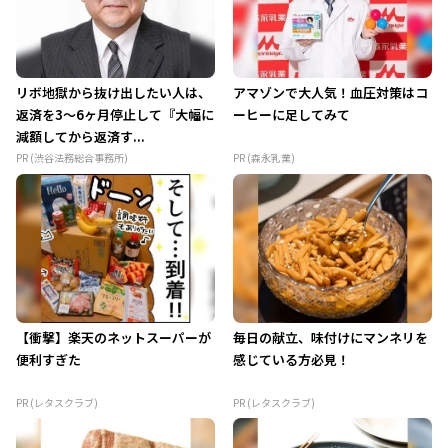
リボ地獄から抜け出したい人は、
アマゾンで大人気！血圧対策はコ
返済を3～6ヶ月停止して『大幅に
ーヒーに足してみて
減額してから返済す...
PR (渋谷法務総合事務所)
PR (森永乳業)
【衝撃】楽天のネットスーパーが
毎日の献立、味付けにマンネリを
便利すぎた
感じている方必見！
PR (レタスクラブ)
PR (レタスクラブ)