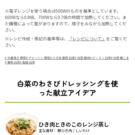
※電子レンジを使う場合は500Wのものを基準としています。
600Wなら0.8倍、700Wなら0.7倍の時間で加熱してください。ま
た機種によって差がありますので、様子をみながら加熱してくだ
さい。
※レシピ作成・表記の基準等は、
「レシピについて」
をご覧くだ
さい。
#
生姜焼き 野菜
#
チャーハン 野菜
#
ひき肉 春雨 白菜
#
白菜 豚肉
#
ピーマン 白菜
#
白菜 豚こま
#
春雨 白菜
#
塩鮭 白菜
白菜のわさびドレッシングを使
った献立アイデア
ひき肉ときのこのレンジ蒸し
主な食材： 豚ひき肉 / しいたけ