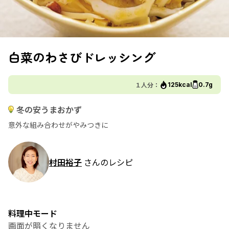
白菜のわさびドレッシング
１人分：
125kcal
0.7g
冬の安うまおかず
意外な組み合わせがやみつきに
村田裕子
さんのレシピ
料理中モード
画面が暗くなりません