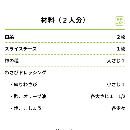
材料（２人分）
白菜
２枚
スライスチーズ
１枚
柿の種
大さじ１
わさびドレッシング
・練りわさび
小さじ１
・酢、オリーブ油
各大さじ１ 1/2
・塩、こしょう
各少々