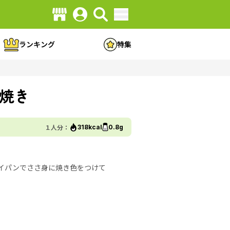
ランキング
特集
焼き
１人分：
318kcal
0.8g
イパンでささ身に焼き色をつけて