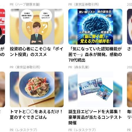
PR（ハーブ健康本舗）
PR（東京証券取引所）
202
能が
投資初心者にこそ◎な「ポイ
「気になっていた認知機能が
さ
動の
ント投資」のススメ
菌で…」森永が開発。感動の
70代続出
PR（東京証券取引所）
PR（森永乳業）
202
旨
トマトと○○をあえるだけ！
誕生日エピソードを大募集！
毎
夏のすぐできごはん
豪華賞品が当たるコンテスト
リ
開催
PR（レタスクラブ）
PR（レタスクラブ）
P