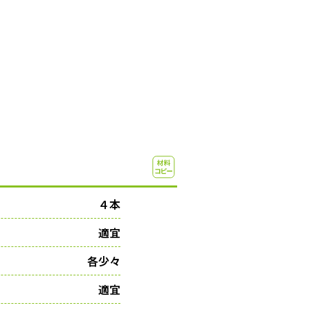
４本
適宜
各少々
適宜