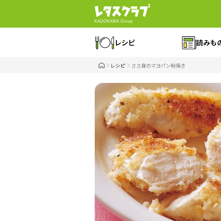
レシピ
読みも
レシピ
ささ身のマヨパン粉焼き