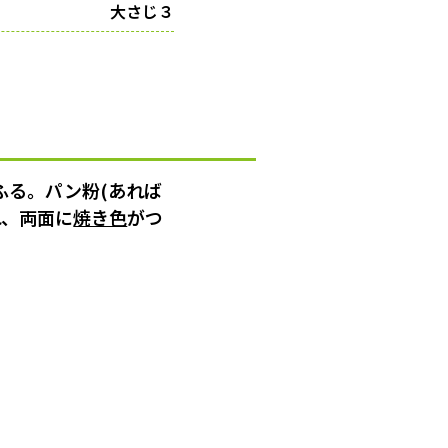
大さじ３
ふる。パン粉(あれば
れ、両面に
焼き色
がつ