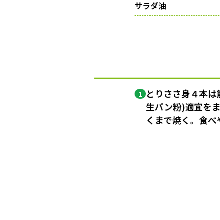
サラダ油
とりささ身４本は
1
生パン粉)適宜を
くまで焼く。食べ