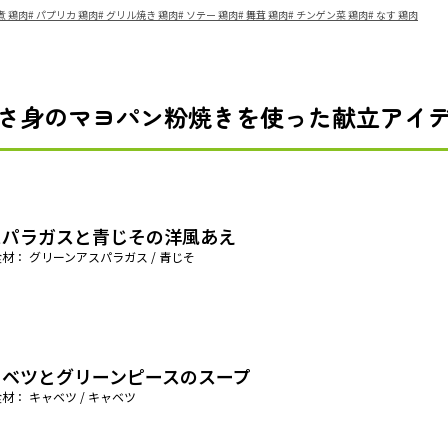
煮 鶏肉
#
パプリカ 鶏肉
#
グリル焼き 鶏肉
#
ソテー 鶏肉
#
舞茸 鶏肉
#
チンゲン菜 鶏肉
#
なす 鶏肉
さ身のマヨパン粉焼きを使った献立アイ
スパラガスと青じその洋風あえ
材： グリーンアスパラガス / 青じそ
ャベツとグリーンピースのスープ
材： キャベツ / キャベツ