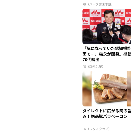
PR（ハーブ健康本舗）
「気になっていた認知機
菌で…」森永が開発。感
70代続出
PR（森永乳業）
ダイレクトに広がる肉の
み！絶品豚バラベーコン
PR（レタスクラブ）