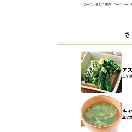
#
ピーマン 玉ねぎ 鶏肉
#
マーマレード
さ
ア
主な食
キ
主な食