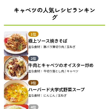
キャベツの人気レシピランキン
グ
1位
極上ソース焼きそば
主な食材： 豚バラ薄切り肉 / 玉ねぎ
2位
牛肉とキャベツのオイスター炒め
主な食材： 牛切り落とし肉 / キャベツ
3位
ハーバード大学式野菜スープ
主な食材： にんじん / 玉ねぎ
4位