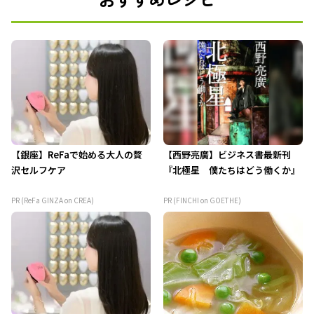
【銀座】ReFaで始める大人の贅
【西野亮廣】ビジネス書最新刊
沢セルフケア
『北極星 僕たちはどう働くか』
PR (ReFa GINZA on CREA)
PR (FINCHI on GOETHE)