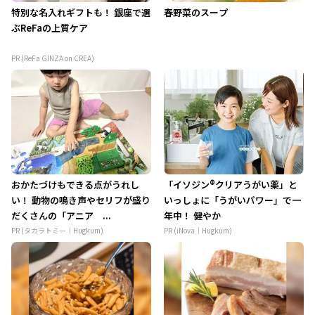
特別な名入れギフトも！ 銀座で選
春野菜のスープ
ぶReFaの上質ケア
PR (ReFa GINZA on CREA)
おかたづけもできる点がうれし
「イソジン®クリアうがい薬」と
い！ 動物の鳴き声やセリフが盛り
いっしょに「うがいパワー」で一
だくさんの「アニア ...
年中！ 健やか
PR (タカラトミー｜Hugkum)
PR (iNova｜Hugkum)