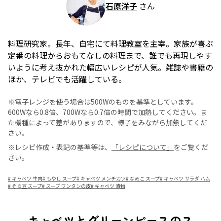
石原洋子
さん
料理研究家。長年、自宅にて料理教室を主宰。家族が喜ぶ
定番の料理からおもてなしの料理まで、誰でも再現しやす
いように考え抜かれた幅広いレシピが人気。雑誌や書籍の
ほか、テレビでも活躍している。
※電子レンジを使う場合は500Wのものを基準としています。
600Wなら0.8倍、700Wなら0.7倍の時間で加熱してください。ま
た機種によって差がありますので、様子をみながら加熱してくだ
さい。
※レシピ作成・表記の基準等は、
「レシピについて」
をご覧くだ
さい。
#
キャベツ 牛肉
#
もやし スープ
#
キャベツ メンチカツ
#
なめこ スープ
#
キャベツ サラダ ハム
#
そら豆 スープ
#
スープ ワンタンの皮
#
キャベツ 漬物
キャベツとグリーンピースのス