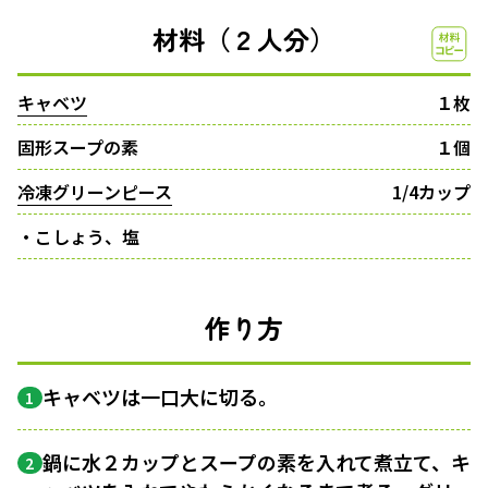
材料（２人分）
キャベツ
１枚
固形スープの素
１個
冷凍グリーンピース
1/4カップ
・こしょう、塩
作り方
キャベツは一口大に切る。
1
鍋に水２カップとスープの素を入れて煮立て、キ
2