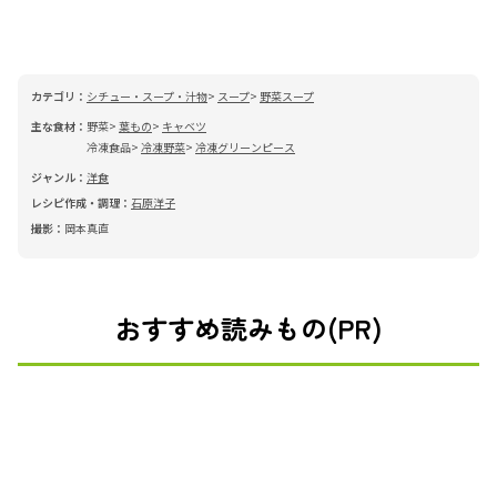
カテゴリ：
シチュー・スープ・汁物
スープ
野菜スープ
主な食材：
野菜
葉もの
キャベツ
冷凍食品
冷凍野菜
冷凍グリーンピース
ジャンル：
洋食
レシピ作成・調理：
石原洋子
撮影：
岡本真直
おすすめ読みもの(PR)