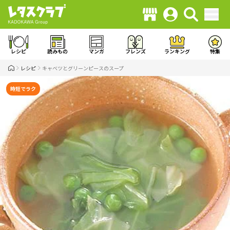
レシピ
読みもの
マンガ
フレンズ
ランキング
特集
レシピ
キャベツとグリーンピースのスープ
時短でラク