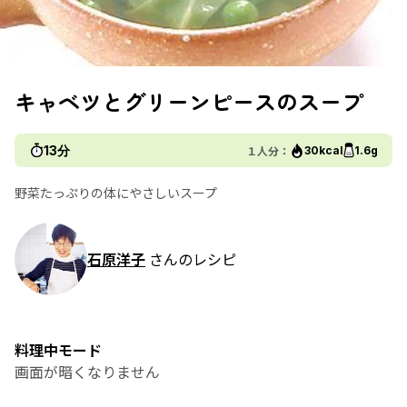
キャベツとグリーンピースのスープ
13分
１人分：
30kcal
1.6g
野菜たっぷりの体にやさしいスープ
石原洋子
さんのレシピ
料理中モード
画面が暗くなりません