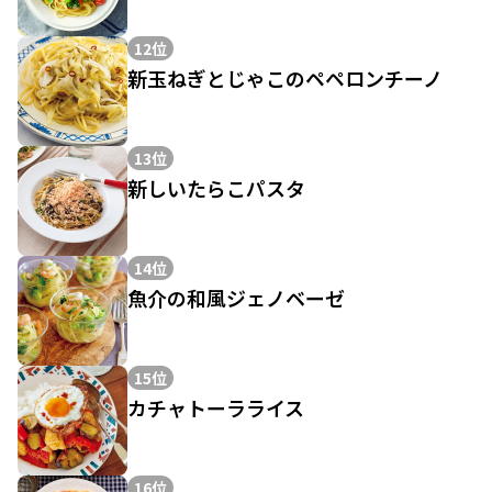
12位
新玉ねぎとじゃこのペペロンチーノ
13位
新しいたらこパスタ
14位
魚介の和風ジェノベーゼ
15位
カチャトーラライス
16位