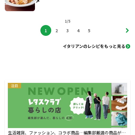
1/5
1
2
3
4
5
イタリアンのレシピをもっと見る
注目
生活雑貨、ファッション、コラボ商品…編集部厳選の商品が買