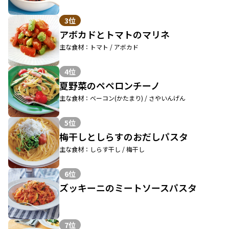
3位
アボカドとトマトのマリネ
主な食材：トマト / アボカド
4位
夏野菜のペペロンチーノ
主な食材：ベーコン(かたまり) / さやいんげん
5位
梅干しとしらすのおだしパスタ
主な食材：しらす干し / 梅干し
6位
ズッキーニのミートソースパスタ
7位