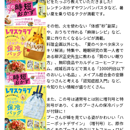
ピをたっぷり教えていただきました!
レンチンおかずやワンパンパスタなど、暑
い夏を乗り切るテクが満載です。
その他、火を使わない「体感“秒”副菜」
や、おうちで作れる「麻辣レシピ」など、
夏に作りたくなるレシピが満載。
料理企画以外にも、「夏のベタベタ床スッ
キリ解消」特集や、睡眠研究の第一人者で
ある柳沢正史先生に教わる「質のいい眠り
方」、無印良品やカルディコーヒーファー
ム、成城石井などで買える「1000円台以下
のおいしい名品」、メイプル超合金の安藤
なつさんと考える「認知症超入門」など、
今知りたい情報が盛りだくさん。
また、この号は通常号とは別に増刊号と特
別号があり、くまのプーさんの保冷バッグ
が付録に！
プーさんが蜂を見ている姿がかわいい「ハ
ニーポットデザイン」（増刊号）と、原作
のくまのプーさんやクリストファー・ロビ