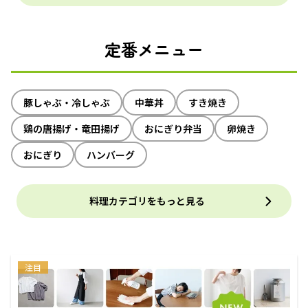
定番メニュー
豚しゃぶ・冷しゃぶ
中華丼
すき焼き
鶏の唐揚げ・竜田揚げ
おにぎり弁当
卵焼き
おにぎり
ハンバーグ
料理カテゴリをもっと見る
注目