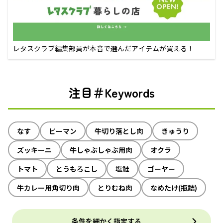
レタスクラブ編集部員が本音で選んだアイテムが買える！
注目＃Keywords
なす
ピーマン
牛切り落とし肉
きゅうり
ズッキーニ
牛しゃぶしゃぶ用肉
オクラ
トマト
とうもろこし
塩鮭
ゴーヤー
牛カレー用角切り肉
とりむね肉
なめたけ(瓶詰)
条件を細かく指定する