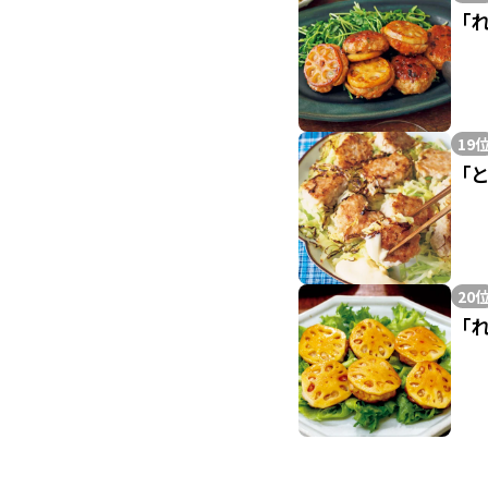
「
19
「
20
「