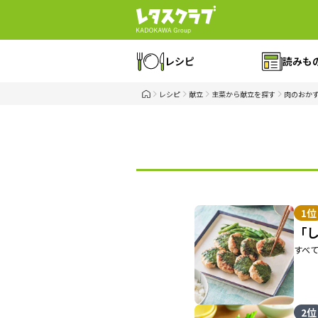
レシピ
読みも
レシピ
献立
主菜から献立を探す
肉のおか
1位
「
すべ
2位