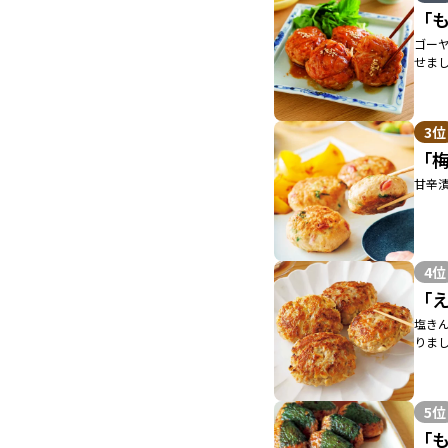
「
ゴー
せま
3位
「
甘辛
4位
「
塩き
りま
5位
「