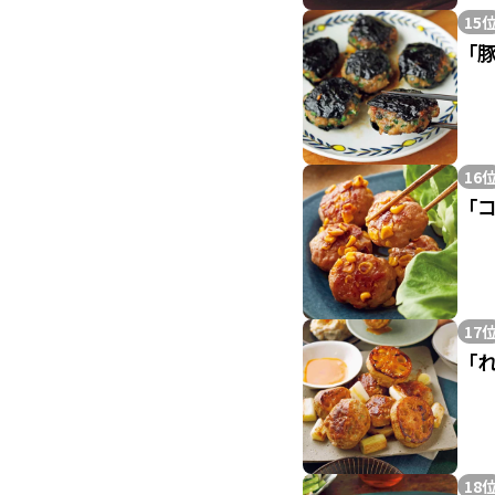
15
「
16
「
17
「
18