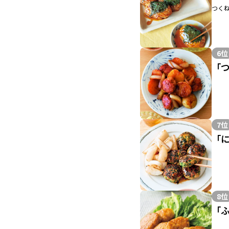
つく
6位
「
7位
「
8位
「