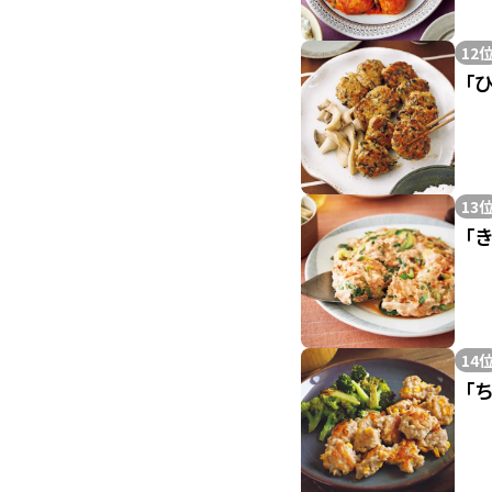
12
「
13
「
14
「