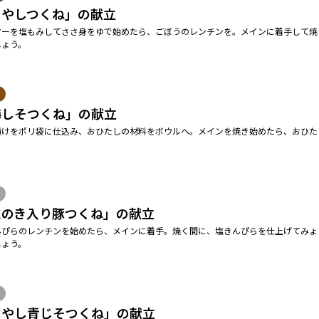
もやしつくね」の献立
ヤーを塩もみしてささ身をゆで始めたら、ごぼうのレンチンを。メインに着手して焼
しょう。
梅しそつくね」の献立
漬けをポリ袋に仕込み、おひたしの材料をボウルへ。メインを焼き始めたら、おひた
えのき入り豚つくね」の献立
んぴらのレンチンを始めたら、メインに着手。焼く間に、塩きんぴらを仕上げてみょ
しょう。
もやし青じそつくね」の献立