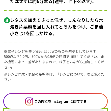
たはせずに約6分煮る(途中、上下を返す)。
レタスを加えてさっと混ぜ、
しんなり
したら
水
4
溶き片栗粉
を回し入れて
とろみ
をつけ、ごま油
小さじ1を回しかける。
※電子レンジを使う場合は600Wのものを基準としています。
500Wなら1.2倍、700Wなら0.9倍の時間で加熱してください。ま
た機種によって差がありますので、様子をみながら加熱してくだ
さい。
※レシピ作成・表記の基準等は、
「レシピについて」
をご覧くだ
さい。
この献立をInstagramに保存する