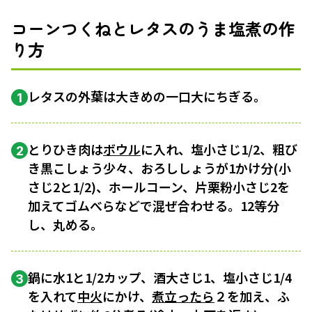
コーンつくねとレタスのうま塩煮の作
り方
レタスの外葉は大きめの一口大にちぎる。
1
とりひき肉は
ボウル
に入れ、塩小さじ1/2、粗び
2
き黒こしょう少々、おろししょうが1かけ分(小
さじ2と1/2)、ホールコーン、片栗粉小さじ2を
加えてゴムべらなどで混ぜ合わせる。12等分
し、丸める。
鍋に水1と1/2カップ、酒大さじ1、塩小さじ1/4
3
を入れて
中火
にかけ、
煮立ったら
２を加え、ふ