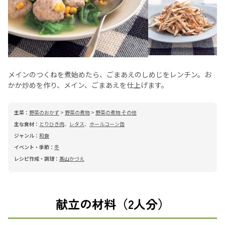
メインのつくねを煮始めたら、ごまあえのしめじをレンチン。お
かか炒めを作り、メイン、ごまあえを仕上げます。
主菜：
野菜のおかず
>
野菜の煮物
>
野菜の煮物 その他
主な食材：
とりひき肉
、
レタス
、
ホールコーン缶
ジャンル：
和食
イベント・季節：
冬
レシピ作成・調理：
髙山かづえ
献立の材料（2人分）