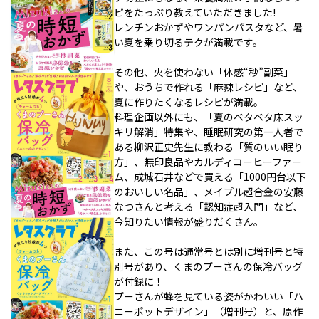
ピをたっぷり教えていただきました!
レンチンおかずやワンパンパスタなど、暑
い夏を乗り切るテクが満載です。
その他、火を使わない「体感“秒”副菜」
や、おうちで作れる「麻辣レシピ」など、
夏に作りたくなるレシピが満載。
料理企画以外にも、「夏のベタベタ床スッ
キリ解消」特集や、睡眠研究の第一人者で
ある柳沢正史先生に教わる「質のいい眠り
方」、無印良品やカルディコーヒーファー
ム、成城石井などで買える「1000円台以下
のおいしい名品」、メイプル超合金の安藤
なつさんと考える「認知症超入門」など、
今知りたい情報が盛りだくさん。
また、この号は通常号とは別に増刊号と特
別号があり、くまのプーさんの保冷バッグ
が付録に！
プーさんが蜂を見ている姿がかわいい「ハ
ニーポットデザイン」（増刊号）と、原作