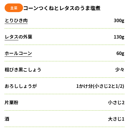
コーンつくねとレタスのうま塩煮
主菜
とりひき肉
300g
レタス
の外葉
130g
ホールコーン
60g
粗びき黒こしょう
少々
おろししょうが
1かけ分(小さじ2と1/2)
片栗粉
小さじ2
酒
大さじ1