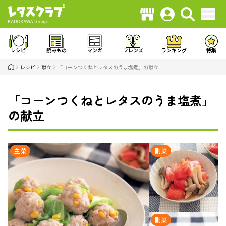
レシピ
読みもの
マンガ
フレンズ
ランキング
特集
レシピ
献立
「コーンつくねとレタスのうま塩煮」の献立
「コーンつくねとレタスのうま塩煮」
の献立
主菜
副菜
副菜