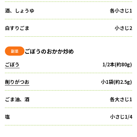
酒、しょうゆ
各小さじ1
白すりごま
小さじ2
ごぼうのおかか炒め
副菜
ごぼう
1/2本(約80g)
削りがつお
小1袋(約2.5g)
ごま油、酒
各大さじ1
塩
小さじ1/4