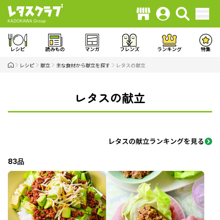
レシピ
読みもの
マンガ
フレンズ
ランキング
特集
レシピ
献立
主な食材から献立を探す
レタスの献立
レタスの献立
レタスの献立ランキングを見る
83品