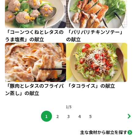
「コーンつくねとレタスの
「パリパリチキンソテー」
うま塩煮」の献立
の献立
「豚肉とレタスのフライパ
「タコライス」の献立
ン蒸し」の献立
1/5
1
2
3
4
5
主な食材から献立を探す