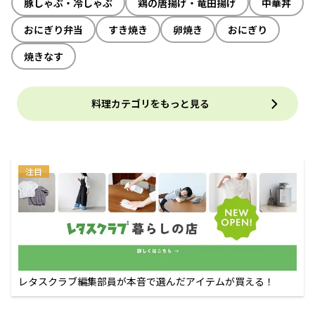
豚しゃぶ・冷しゃぶ
鶏の唐揚げ・竜田揚げ
中華丼
おにぎり弁当
すき焼き
卵焼き
おにぎり
焼きなす
料理カテゴリをもっと見る
注目
レタスクラブ編集部員が本音で選んだアイテムが買える！