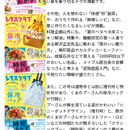
い夏を乗り切るテクが満載です。
その他、火を使わない「体感“秒”副菜」
や、おうちで作れる「麻辣レシピ」など、
夏に作りたくなるレシピが満載。
料理企画以外にも、「夏のベタベタ床スッ
キリ解消」特集や、睡眠研究の第一人者で
ある柳沢正史先生に教わる「質のいい眠り
方」、無印良品やカルディコーヒーファー
ム、成城石井などで買える「1000円台以下
のおいしい名品」、メイプル超合金の安藤
なつさんと考える「認知症超入門」など、
今知りたい情報が盛りだくさん。
また、この号は通常号とは別に増刊号と特
別号があり、くまのプーさんの保冷バッグ
が付録に！
プーさんが蜂を見ている姿がかわいい「ハ
ニーポットデザイン」（増刊号）と、原作
のくまのプーさんやクリストファー・ロビ
ンなどの仲間たちが勢ぞろいした「クラシ
ックプー」（特別号）デザインの２種があ