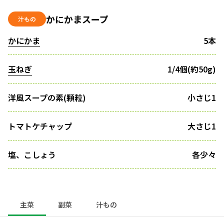
かにかまスープ
汁もの
かにかま
5本
玉ねぎ
1/4個(約50g)
洋風スープの素(顆粒)
小さじ1
トマトケチャップ
大さじ1
塩、こしょう
各少々
主菜
副菜
汁もの