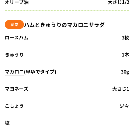
オリーブ油
大さじ1/2
ハムときゅうりのマカロニサラダ
副菜
ロースハム
3枚
きゅうり
1本
マカロニ
(早ゆでタイプ)
30g
マヨネーズ
大さじ1
こしょう
少々
塩