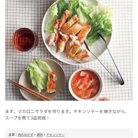
まず、マカロニサラダを作ります。チキンソテーを焼きながら、
スープを煮て3品完成！
主菜：
肉のおかず
>
鶏肉
>
チキンソテー