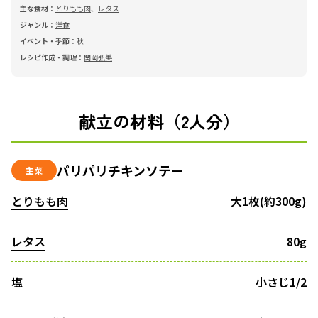
主な食材：
とりもも肉
、
レタス
ジャンル：
洋食
イベント・季節：
秋
レシピ作成・調理：
関岡弘美
献立の材料（2人分）
パリパリチキンソテー
主菜
とりもも肉
大1枚(約300g)
レタス
80g
塩
小さじ1/2