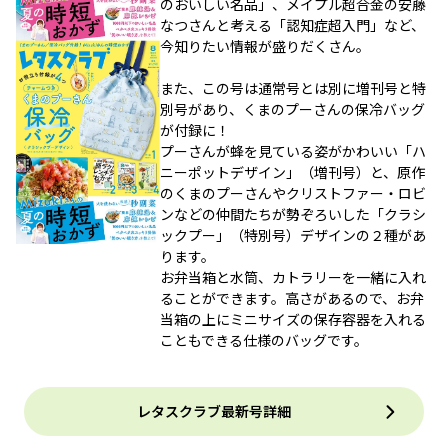
のおいしい名品」、メイプル超合金の安藤
なつさんと考える「認知症超入門」など、
今知りたい情報が盛りだくさん。
また、この号は通常号とは別に増刊号と特
別号があり、くまのプーさんの保冷バッグ
が付録に！
プーさんが蜂を見ている姿がかわいい「ハ
ニーポットデザイン」（増刊号）と、原作
のくまのプーさんやクリストファー・ロビ
ンなどの仲間たちが勢ぞろいした「クラシ
ックプー」（特別号）デザインの２種があ
ります。
お弁当箱と水筒、カトラリーを一緒に入れ
ることができます。高さがあるので、お弁
当箱の上にミニサイズの保存容器を入れる
こともできる仕様のバッグです。
レタスクラブ最新号詳細