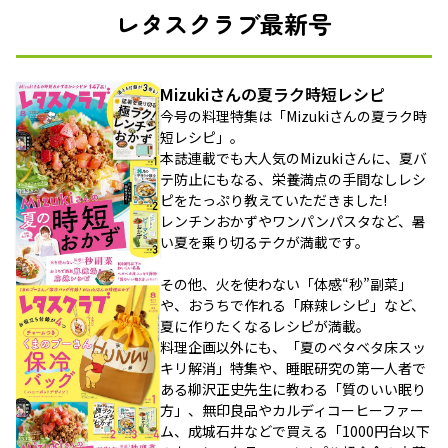
レタスクラブ最新号
Mizukiさんの夏ラク時短レシピ
今号の料理特集は「Mizukiさんの夏ラク時
短レシピ」。
本誌連載でも大人気のMizukiさんに、夏バ
テ防止にもなる、栄養満点の手間なしレシ
ピをたっぷり教えていただきました!
レンチンおかずやワンパンパスタなど、暑
い夏を乗り切るテクが満載です。
その他、火を使わない「体感“秒”副菜」
や、おうちで作れる「麻辣レシピ」など、
夏に作りたくなるレシピが満載。
料理企画以外にも、「夏のベタベタ床スッ
キリ解消」特集や、睡眠研究の第一人者で
ある柳沢正史先生に教わる「質のいい眠り
方」、無印良品やカルディコーヒーファー
ム、成城石井などで買える「1000円台以下