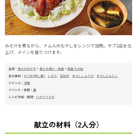
みそ汁を煮ながら、ナムルのもやしをレンジで加熱。サブ2品を仕
上げ、メインを盛りつけます。
主菜：
魚介のおかず
>
魚介の漬け・刺身
>
刺身 その他
主な食材：
かつお(刺し身)
、
レタス
、
玉ねぎ
、
おろししょうが
、
おろしにんにく
ジャンル：
洋食
イベント・季節：
春
レシピ作成・調理：
ワタナベマキ
献立の材料（2人分）