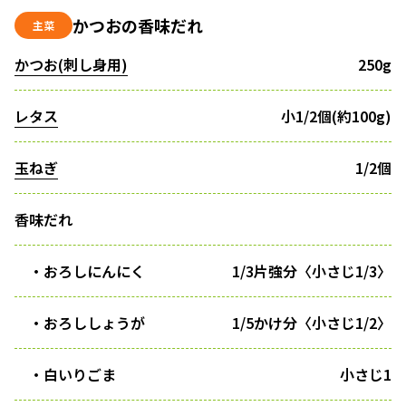
かつおの香味だれ
主菜
かつお(刺し身用)
250g
レタス
小1/2個(約100g)
玉ねぎ
1/2個
香味だれ
・おろしにんにく
1/3片強分〈小さじ1/3〉
・おろししょうが
1/5かけ分〈小さじ1/2〉
・白いりごま
小さじ1