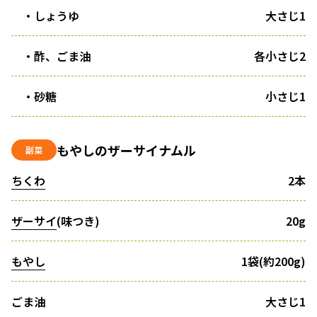
・しょうゆ
大さじ1
・酢、ごま油
各小さじ2
・砂糖
小さじ1
もやしのザーサイナムル
副菜
ちくわ
2本
ザーサイ
(味つき)
20g
もやし
1袋(約200g)
ごま油
大さじ1