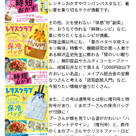
レンチンおかずやワンパンパスタなど、暑
い夏を乗り切るテクが満載です。
その他、火を使わない「体感“秒”副菜」
や、おうちで作れる「麻辣レシピ」など、
夏に作りたくなるレシピが満載。
料理企画以外にも、「夏のベタベタ床スッ
キリ解消」特集や、睡眠研究の第一人者で
ある柳沢正史先生に教わる「質のいい眠り
方」、無印良品やカルディコーヒーファー
ム、成城石井などで買える「1000円台以下
のおいしい名品」、メイプル超合金の安藤
なつさんと考える「認知症超入門」など、
今知りたい情報が盛りだくさん。
また、この号は通常号とは別に増刊号と特
別号があり、くまのプーさんの保冷バッグ
が付録に！
プーさんが蜂を見ている姿がかわいい「ハ
ニーポットデザイン」（増刊号）と、原作
のくまのプーさんやクリストファー・ロビ