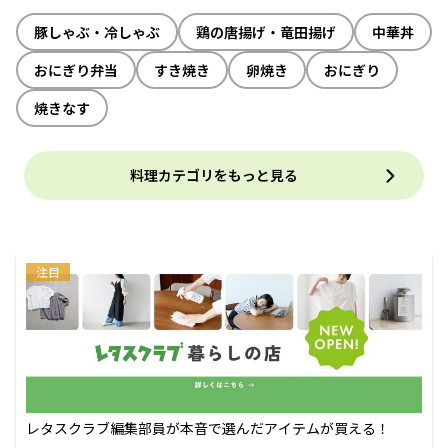
豚しゃぶ・冷しゃぶ
鶏の唐揚げ・竜田揚げ
中華丼
おにぎり弁当
すき焼き
卵焼き
おにぎり
焼きなす
料理カテゴリをもっと見る
注目
レタスクラブ編集部員が本音で選んだアイテムが買える！