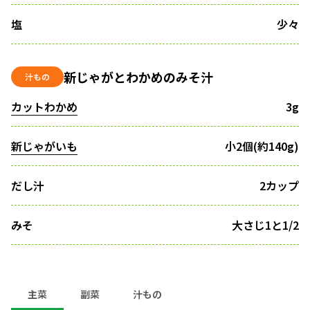
塩
少々
新じゃがとわかめのみそ汁
汁もの
カットわかめ
3g
新じゃがいも
小2個(約140g)
だし汁
2カップ
みそ
大さじ1と1/2
主菜
副菜
汁もの