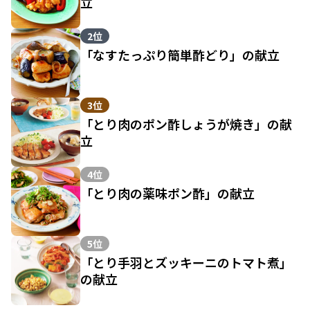
立
2位
「なすたっぷり簡単酢どり」の献立
3位
「とり肉のポン酢しょうが焼き」の献
立
4位
「とり肉の薬味ポン酢」の献立
5位
「とり手羽とズッキーニのトマト煮」
の献立