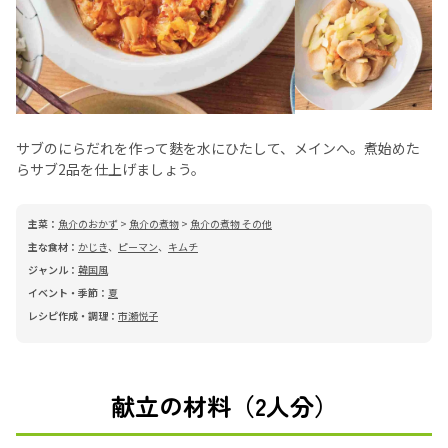
サブのにらだれを作って麩を水にひたして、メインへ。煮始めた
らサブ2品を仕上げましょう。
主菜：
魚介のおかず
>
魚介の煮物
>
魚介の煮物 その他
主な食材：
かじき
、
ピーマン
、
キムチ
ジャンル：
韓国風
イベント・季節：
夏
レシピ作成・調理：
市瀬悦子
献立の材料（2人分）