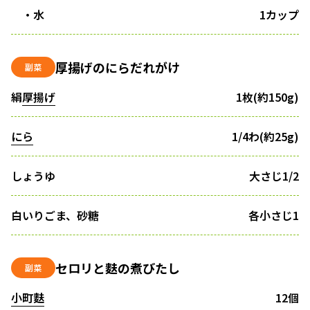
・水
1カップ
厚揚げのにらだれがけ
副菜
絹
厚揚げ
1枚(約150g)
にら
1/4わ(約25g)
しょうゆ
大さじ1/2
白いりごま、砂糖
各小さじ1
セロリと麩の煮びたし
副菜
小町麩
12個