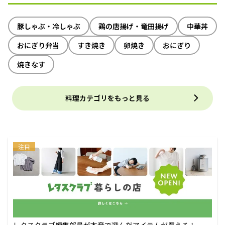
豚しゃぶ・冷しゃぶ
鶏の唐揚げ・竜田揚げ
中華丼
おにぎり弁当
すき焼き
卵焼き
おにぎり
焼きなす
料理カテゴリをもっと見る
注目
レタスクラブ編集部員が本音で選んだアイテムが買える！