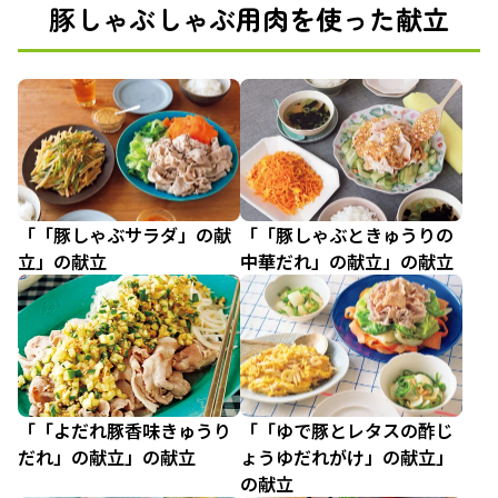
豚しゃぶしゃぶ用肉を使った献立
「「豚しゃぶサラダ」の献
「「豚しゃぶときゅうりの
立」の献立
中華だれ」の献立」の献立
「「よだれ豚香味きゅうり
「「ゆで豚とレタスの酢じ
だれ」の献立」の献立
ょうゆだれがけ」の献立」
の献立