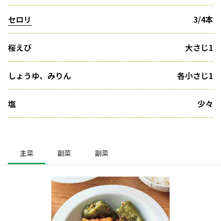
セロリ
3/4本
桜えび
大さじ1
しょうゆ、みりん
各小さじ1
塩
少々
主菜
副菜
副菜