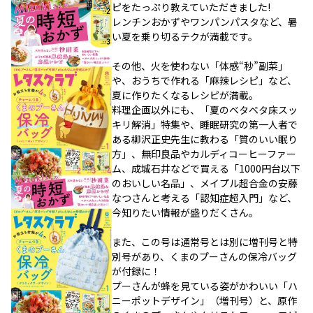
ピをたっぷり教えていただきました!
レンチンおかずやワンパンパスタなど、暑
い夏を乗り切るテクが満載です。
その他、火を使わない「体感“秒”副菜」
や、おうちで作れる「麻辣レシピ」など、
夏に作りたくなるレシピが満載。
料理企画以外にも、「夏のベタベタ床スッ
キリ解消」特集や、睡眠研究の第一人者で
ある柳沢正史先生に教わる「質のいい眠り
方」、無印良品やカルディコーヒーファー
ム、成城石井などで買える「1000円台以下
のおいしい名品」、メイプル超合金の安藤
なつさんと考える「認知症超入門」など、
今知りたい情報が盛りだくさん。
また、この号は通常号とは別に増刊号と特
別号があり、くまのプーさんの保冷バッグ
が付録に！
プーさんが蜂を見ている姿がかわいい「ハ
ニーポットデザイン」（増刊号）と、原作