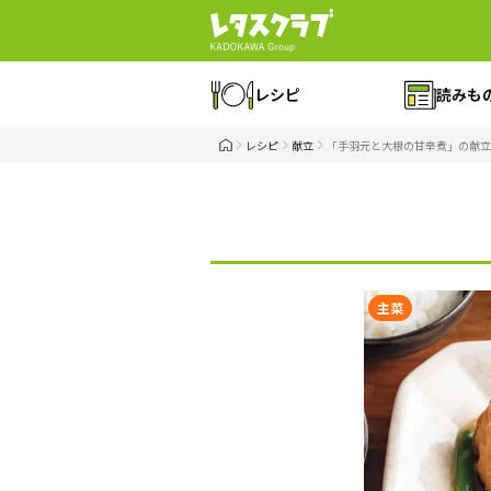
レシピ
読みも
レシピ
献立
「手羽元と大根の甘辛煮」の献立
主菜