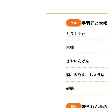
手羽元と大根
主菜
とり手羽元
大根
さやいんげん
酒、みりん、しょうゆ
砂糖
ほうれん草の
副菜