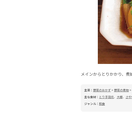
メインからとりかかり、煮
主菜：
野菜のおかず
>
野菜の煮物
>
主な食材：
とり手羽元
、
大根
、
さや
ジャンル：
和食