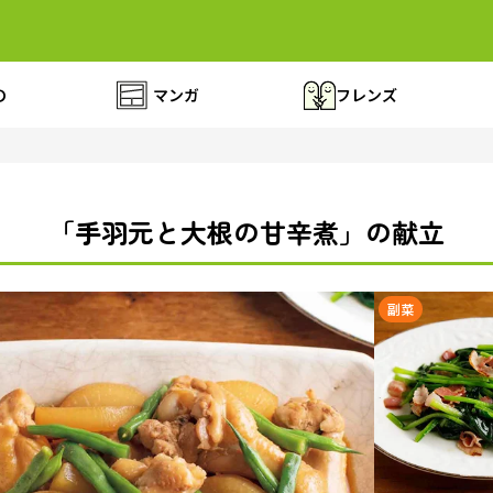
の
マンガ
フレンズ
「手羽元と大根の甘辛煮」の献立
副菜