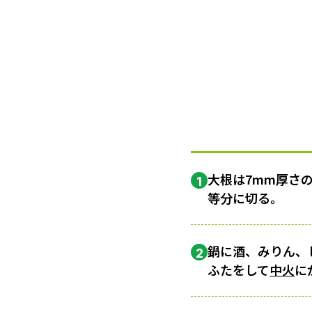
大根は7mm厚さ
1
等分に切る。
鍋に酒、みりん、
2
ふたをして
中火
に