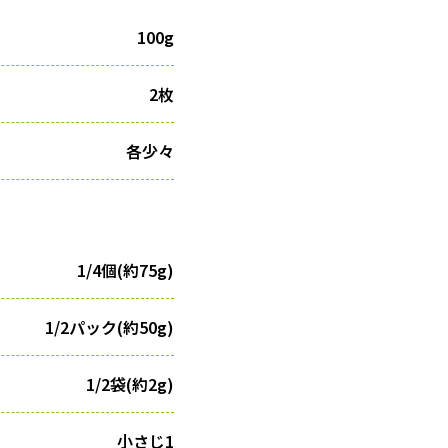
100g
2枚
各少々
1/4個(約75g)
1/2パック(約50g)
1/2袋(約2g)
小さじ1