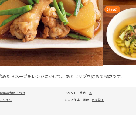
汁もの
始めたらスープをレンジにかけて。あとはサブを炒めて完成です。
野菜の煮物 その他
イベント・季節：
冬
いんげん
レシピ作成・調理：
井原裕子