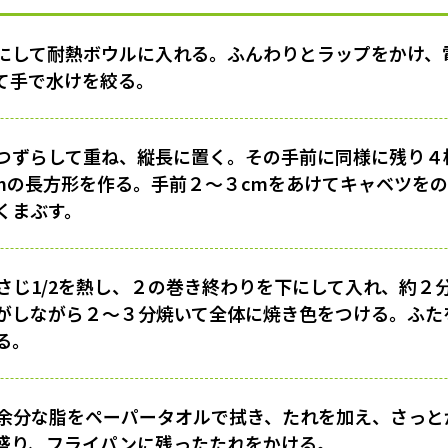
にして耐熱ボウルに入れる。ふんわりとラップをかけ、
て手で水けを絞る。
つずらして重ね、縦長に置く。その手前に同様に残り４
5cmの長方形を作る。手前２〜３cmをあけてキャベツを
くまぶす。
さじ1/2を熱し、２の巻き終わりを下にして入れ、約２
がしながら２〜３分焼いて全体に焼き色をつける。ふた
る。
余分な脂をペーパータオルで拭き、たれを加え、さっと
盛り、フライパンに残ったたれをかける。