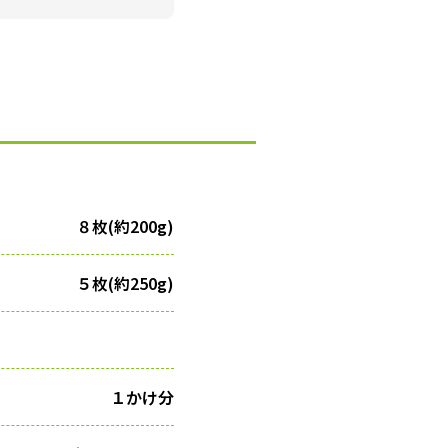
８枚(約200g)
５枚(約250g)
１かけ分