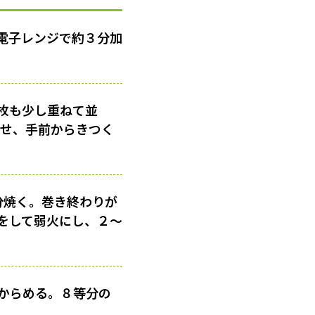
電子レンジで約３分加
枚も少し重ねて並
のせ、手前からきつく
分焼く。巻き終わりが
をして弱火にし、２〜
からめる。８等分の