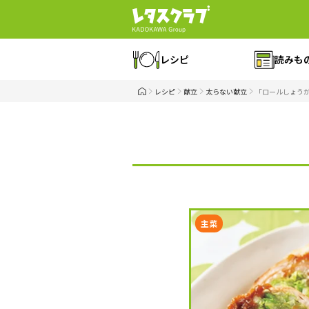
レシピ
読みも
レシピ
献立
太らない献立
「ロールしょう
主菜