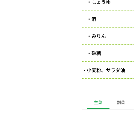
・しょうゆ
・酒
・みりん
・砂糖
・小麦粉、サラダ油
主菜
副菜