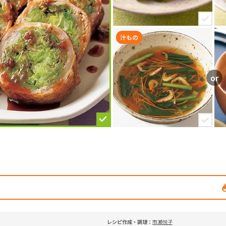
汁もの
レシピ作成・調理：
市瀬悦子