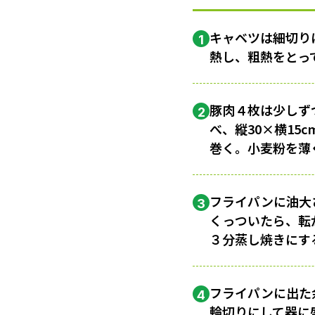
キャベツは細切り
1
熱し、粗熱をとっ
豚肉４枚は少しず
2
べ、縦30×横1
巻く。小麦粉を薄
フライパンに油大
3
くっついたら、転
３分蒸し焼きにす
フライパンに出た
4
輪切りにして器に