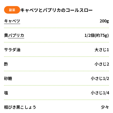
キャベツとパプリカのコールスロー
副菜
キャベツ
200g
黄
パプリカ
1/2個(約75g)
サラダ油
大さじ1
酢
小さじ2
砂糖
小さじ1/2
塩
小さじ1/4
粗びき黒こしょう
少々