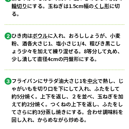
輪切り
にする。玉ねぎは1.5cm幅の
くし形
に切
る。
ひき肉は
ボウル
に入れ、おろししょうが、小麦
2
粉、酒各大さじ1、塩小さじ1/4、粗びき黒こし
ょう少々を加えて練り混ぜる。8等分して丸め、
少し潰して直径4cmの円盤形にする。
フライパンにサラダ油大さじ1を
中火
で熱し、じ
3
ゃがいもを切り口を下にして入れ、ふたをして
約5分焼く。上下を返し、２を並べ、玉ねぎを加
えて約2分焼く。つくねの上下を返し、ふたをし
てさらに約3分蒸し焼きにする。合わせ調味料を
回し入れ、からめながら炒める。