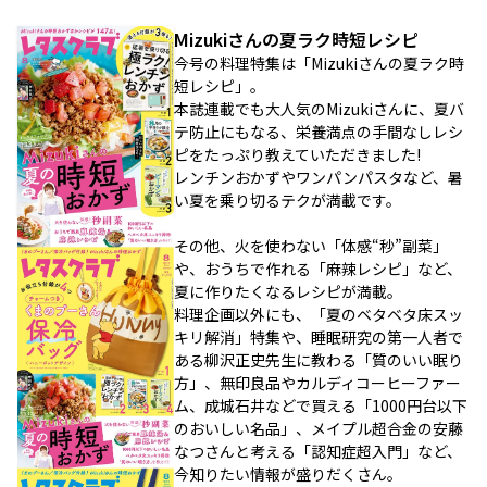
Mizukiさんの夏ラク時短レシピ
今号の料理特集は「Mizukiさんの夏ラク時
短レシピ」。
本誌連載でも大人気のMizukiさんに、夏バ
テ防止にもなる、栄養満点の手間なしレシ
ピをたっぷり教えていただきました!
レンチンおかずやワンパンパスタなど、暑
い夏を乗り切るテクが満載です。
その他、火を使わない「体感“秒”副菜」
や、おうちで作れる「麻辣レシピ」など、
夏に作りたくなるレシピが満載。
料理企画以外にも、「夏のベタベタ床スッ
キリ解消」特集や、睡眠研究の第一人者で
ある柳沢正史先生に教わる「質のいい眠り
方」、無印良品やカルディコーヒーファー
ム、成城石井などで買える「1000円台以下
のおいしい名品」、メイプル超合金の安藤
なつさんと考える「認知症超入門」など、
今知りたい情報が盛りだくさん。