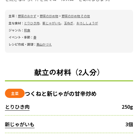
主菜：
野菜のおかず
>
野菜の炒め物
>
野菜の炒め物 その他
主な食材：
とりひき肉
、
新じゃがいも
、
玉ねぎ
、
おろししょうが
ジャンル：
和食
イベント・季節：
春
レシピ作成・調理：
髙山かづえ
献立の材料（2人分）
つくねと新じゃがの甘辛炒め
主菜
とりひき肉
250g
新じゃがいも
3個