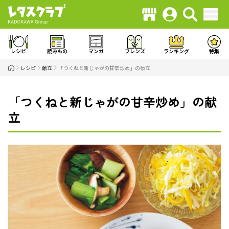
レシピ
読みもの
マンガ
フレンズ
ランキング
特集
レシピ
献立
「つくねと新じゃがの甘辛炒め」の献立
「つくねと新じゃがの甘辛炒め」の献
立