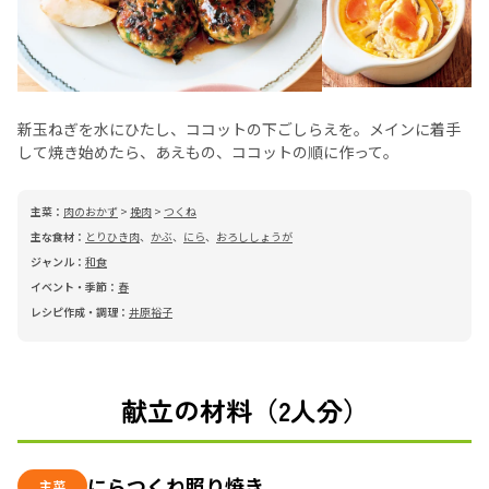
新玉ねぎを水にひたし、ココットの下ごしらえを。メインに着手
して焼き始めたら、あえもの、ココットの順に作って。
主菜：
肉のおかず
>
挽肉
>
つくね
主な食材：
とりひき肉
、
かぶ
、
にら
、
おろししょうが
ジャンル：
和食
イベント・季節：
春
レシピ作成・調理：
井原裕子
献立の材料（2人分）
にらつくね照り焼き
主菜