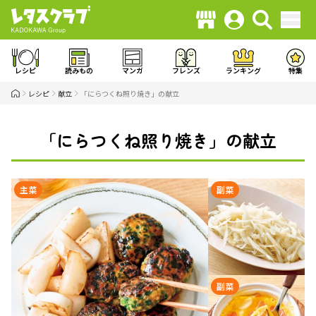
レシピ
読みもの
マンガ
フレンズ
ランキング
特集
レシピ
献立
「にらつくね照り焼き」の献立
「にらつくね照り焼き」の献立
主菜
副菜
副菜