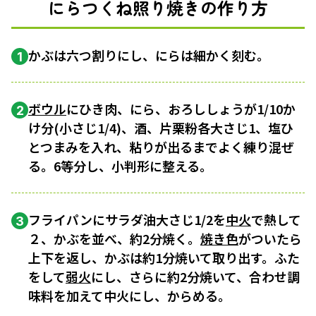
にらつくね照り焼きの作り方
かぶは六つ割りにし、にらは細かく刻む。
1
ボウル
にひき肉、にら、おろししょうが1/10か
2
け分(小さじ1/4)、酒、片栗粉各大さじ1、塩ひ
とつまみを入れ、粘りが出るまでよく練り混ぜ
る。6等分し、小判形に整える。
フライパンにサラダ油大さじ1/2を
中火
で熱して
3
２、かぶを並べ、約2分焼く。
焼き色
がついたら
上下を返し、かぶは約1分焼いて取り出す。ふた
をして
弱火
にし、さらに約2分焼いて、合わせ調
味料を加えて中火にし、からめる。