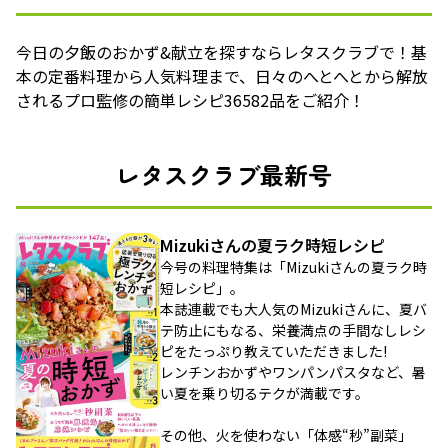
今日の夕飯のおかず&献立を探すならレタスクラブで！基
本の定番料理から人気料理まで、日々のへとへとから解放
されるプロ監修の簡単レシピ36582品をご紹介！
レタスクラブ最新号
Mizukiさんの夏ラク時短レシピ
今号の料理特集は「Mizukiさんの夏ラク時
短レシピ」。
本誌連載でも大人気のMizukiさんに、夏バ
テ防止にもなる、栄養満点の手間なしレシ
ピをたっぷり教えていただきました!
レンチンおかずやワンパンパスタなど、暑
い夏を乗り切るテクが満載です。
その他、火を使わない「体感“秒”副菜」