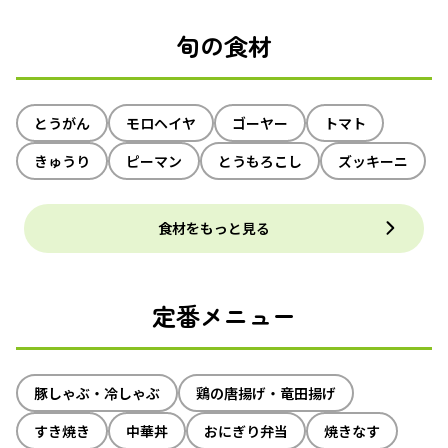
旬の食材
とうがん
モロヘイヤ
ゴーヤー
トマト
きゅうり
ピーマン
とうもろこし
ズッキーニ
食材をもっと見る
定番メニュー
豚しゃぶ・冷しゃぶ
鶏の唐揚げ・竜田揚げ
すき焼き
中華丼
おにぎり弁当
焼きなす