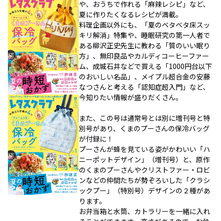
や、おうちで作れる「麻辣レシピ」など、
夏に作りたくなるレシピが満載。
料理企画以外にも、「夏のベタベタ床スッ
キリ解消」特集や、睡眠研究の第一人者で
ある柳沢正史先生に教わる「質のいい眠り
方」、無印良品やカルディコーヒーファー
ム、成城石井などで買える「1000円台以下
のおいしい名品」、メイプル超合金の安藤
なつさんと考える「認知症超入門」など、
今知りたい情報が盛りだくさん。
また、この号は通常号とは別に増刊号と特
別号があり、くまのプーさんの保冷バッグ
が付録に！
プーさんが蜂を見ている姿がかわいい「ハ
ニーポットデザイン」（増刊号）と、原作
のくまのプーさんやクリストファー・ロビ
ンなどの仲間たちが勢ぞろいした「クラシ
ックプー」（特別号）デザインの２種があ
ります。
お弁当箱と水筒、カトラリーを一緒に入れ