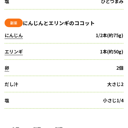
塩
ひとつまみ
にんじんとエリンギのココット
副菜
にんじん
1/2本(約75g)
エリンギ
1本(約50g)
卵
2個
だし汁
大さじ2
塩
小さじ1/4