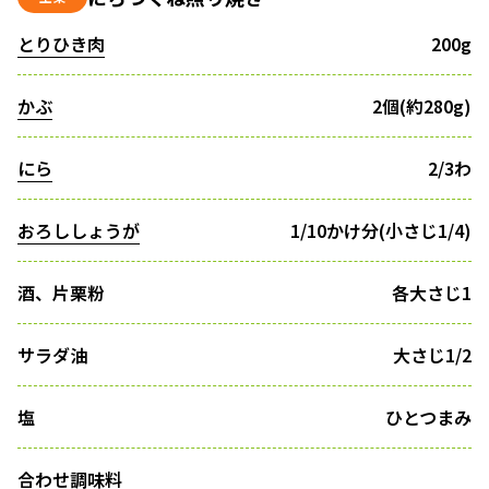
とりひき肉
200g
かぶ
2個(約280g)
にら
2/3わ
おろししょうが
1/10かけ分(小さじ1/4)
酒、片栗粉
各大さじ1
サラダ油
大さじ1/2
塩
ひとつまみ
合わせ調味料