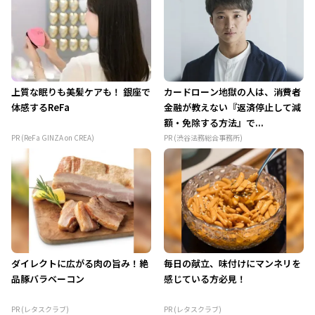
上質な眠りも美髪ケアも！ 銀座で
カードローン地獄の人は、消費者
体感するReFa
金融が教えない『返済停止して減
額・免除する方法』で...
PR (ReFa GINZA on CREA)
PR (渋谷法務総合事務所)
ダイレクトに広がる肉の旨み！絶
毎日の献立、味付けにマンネリを
品豚バラベーコン
感じている方必見！
PR (レタスクラブ)
PR (レタスクラブ)