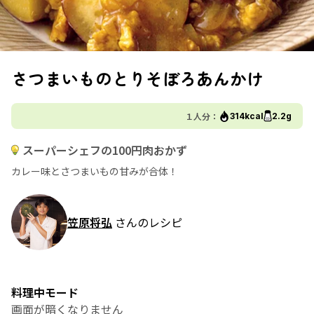
さつまいものとりそぼろあんかけ
１人分：
314kcal
2.2g
スーパーシェフの100円肉おかず
カレー味とさつまいもの甘みが合体！
笠原将弘
さんのレシピ
料理中モード
画面が暗くなりません