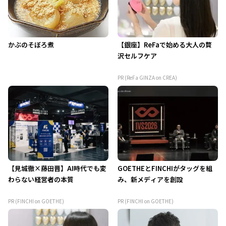
かぶのそぼろ煮
【銀座】ReFaで始める大人の贅
沢セルフケア
PR (ReFa GINZA on CREA)
【見城徹×藤田晋】AI時代でも変
GOETHEとFINCHIがタッグを組
わらない経営者の本質
み、新メディアを創設
PR (FINCHI on GOETHE)
PR (FINCHI on GOETHE)