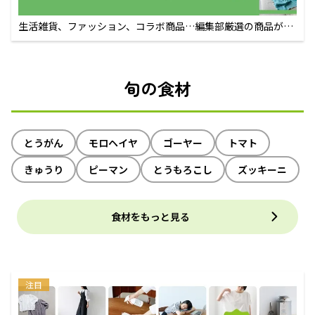
生活雑貨、ファッション、コラボ商品…編集部厳選の商品が買
えるECサイト
旬の食材
とうがん
モロヘイヤ
ゴーヤー
トマト
きゅうり
ピーマン
とうもろこし
ズッキーニ
食材をもっと見る
注目