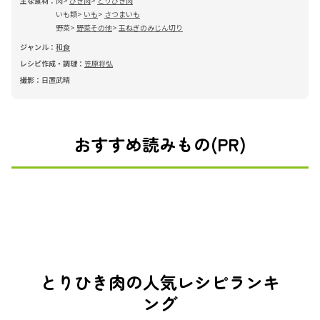
主な食材：
肉
ひき肉
とりひき肉
いも類
いも
さつまいも
野菜
野菜その他
玉ねぎのみじん切り
ジャンル：
和食
レシピ作成・調理：
笠原将弘
撮影：
日置武晴
おすすめ読みもの(PR)
とりひき肉の人気レシピランキ
ング