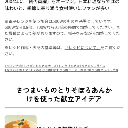
2004年に「賛否両論」をオープン。日本料理ならではの
味わいと、季節に寄り添う食材使いにファンが多い。
※電子レンジを使う場合は500Wのものを基準としています。
600Wなら0.8倍、700Wなら0.7倍の時間で加熱してください。ま
た機種によって差がありますので、様子をみながら加熱してくだ
さい。
※レシピ作成・表記の基準等は、
「レシピについて」
をご覧くだ
さい。
#
なす ひき肉
#
じゃがいも ひき肉 チーズ
#
しいたけ ひき肉
#
ひき肉 タコライス
#
なす ひき肉 トマト
#
えのき ひき肉
#
なす ひき肉 チーズ 山本ゆり
#
ひき肉 パラパラ 冷凍
さつまいものとりそぼろあんか
けを使った献立アイデア