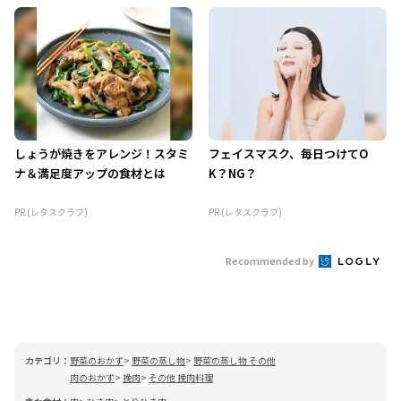
しょうが焼きをアレンジ！スタミ
フェイスマスク、毎日つけてO
ナ＆満足度アップの食材とは
K？NG？
PR (レタスクラブ)
PR (レタスクラブ)
Recommended by
カテゴリ：
野菜のおかず
野菜の蒸し物
野菜の蒸し物 その他
肉のおかず
挽肉
その他 挽肉料理