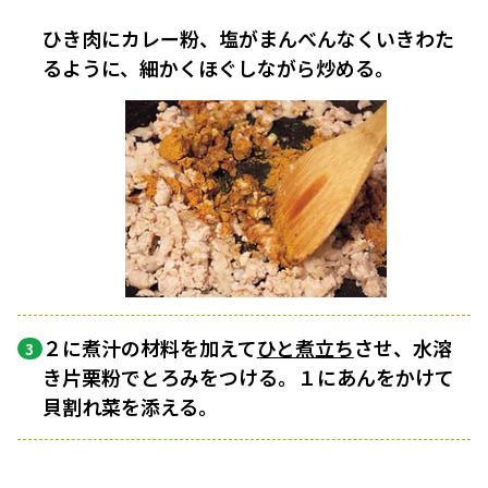
ひき肉にカレー粉、塩がまんべんなくいきわた
るように、細かくほぐしながら炒める。
２に煮汁の材料を加えて
ひと煮立ち
させ、水溶
3
き片栗粉でとろみをつける。１にあんをかけて
貝割れ菜を添える。