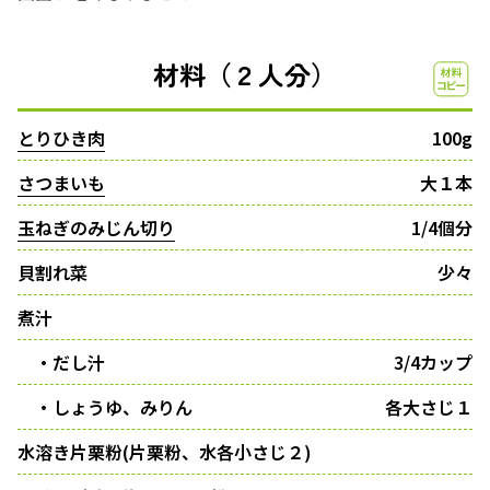
材料（２人分）
とりひき肉
100g
さつまいも
大１本
玉ねぎのみじん切り
1/4個分
貝割れ菜
少々
煮汁
・だし汁
3/4カップ
・しょうゆ、みりん
各大さじ１
水溶き片栗粉(片栗粉、水各小さじ２)