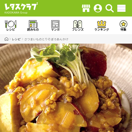
レシピ
読みもの
マンガ
フレンズ
ランキング
特集
レシピ
さつまいものとりそぼろあんかけ