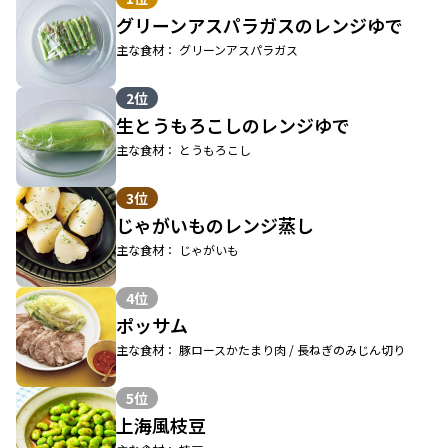
グリーンアスパラガスのレンジゆで
主な食材： グリーンアスパラガス
2位
生とうもろこしのレンジゆで
主な食材： とうもろこし
3位
じゃがいものレンジ蒸し
主な食材： じゃがいも
4位
ポッサム
主な食材： 豚ロースかたまり肉 / 長ねぎのみじん切り
5位
上海風枝豆