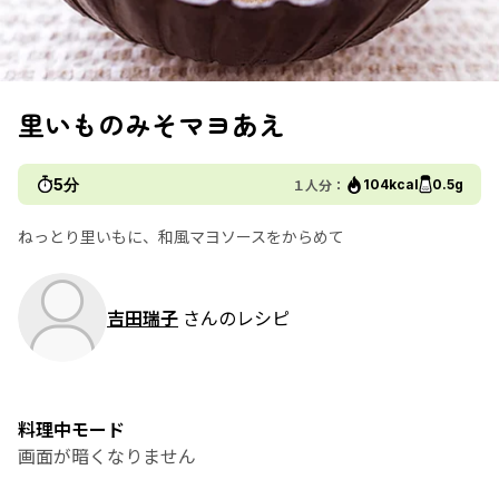
里いものみそマヨあえ
5分
１人分：
104kcal
0.5g
ねっとり里いもに、和風マヨソースをからめて
吉田瑞子
さんのレシピ
料理中モード
画面が暗くなりません