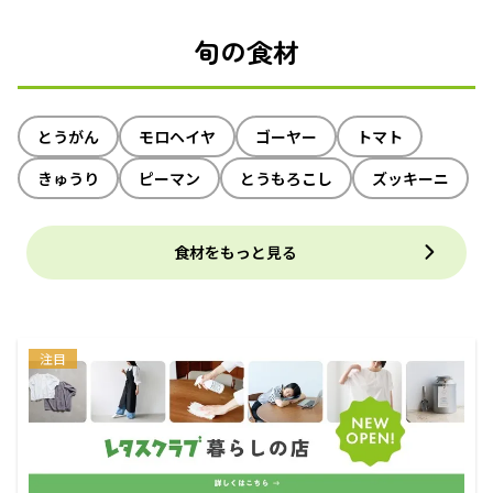
旬の食材
とうがん
モロヘイヤ
ゴーヤー
トマト
きゅうり
ピーマン
とうもろこし
ズッキーニ
食材をもっと見る
注目