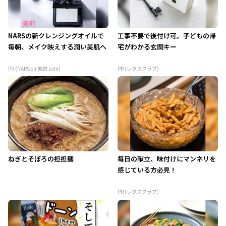
NARSの新クレンジングオイルで
工事不要で後付け可。子どもの帰
毎朝、メイク映えする潤い美肌へ
宅がわかる玄関キー
PR (NARS on 美的.com)
PR (レタスクラブ)
ねぎとそぼろの担担麺
毎日の献立、味付けにマンネリを
感じている方必見！
PR (レタスクラブ)