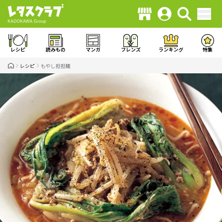
レシピ
読みもの
マンガ
フレンズ
ランキング
特集
レシピ
もやし担担麺