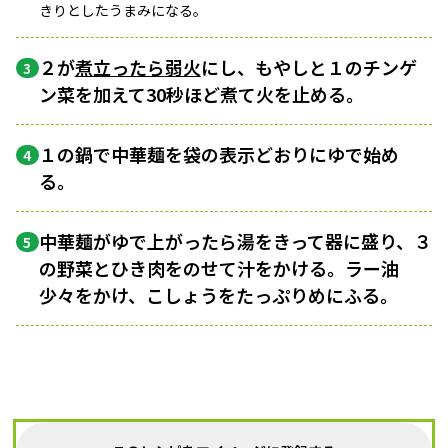
きりとしたうまみになる。
２が
煮立ったら
弱火
にし、もやしと１のチンゲ
3
ン菜を加えて30秒ほど煮て火を止める。
１の鍋で中華麺を袋の表示どおりにゆで始め
4
る。
中華麺がゆで上がったら湯をきって器に盛り、３
5
の野菜とひき肉をのせて汁をかける。ラー油
少々をかけ、こしょうをたっぷりめにふる。