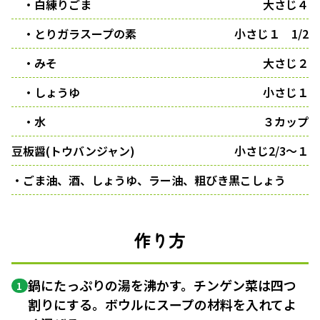
・白練りごま
大さじ４
・とりガラスープの素
小さじ１ 1/2
・みそ
大さじ２
・しょうゆ
小さじ１
・水
３カップ
豆板醤(トウバンジャン)
小さじ2/3〜１
・ごま油、酒、しょうゆ、ラー油、粗びき黒こしょう
作り方
鍋にたっぷりの湯を沸かす。チンゲン菜は四つ
1
割りにする。ボウルにスープの材料を入れてよ