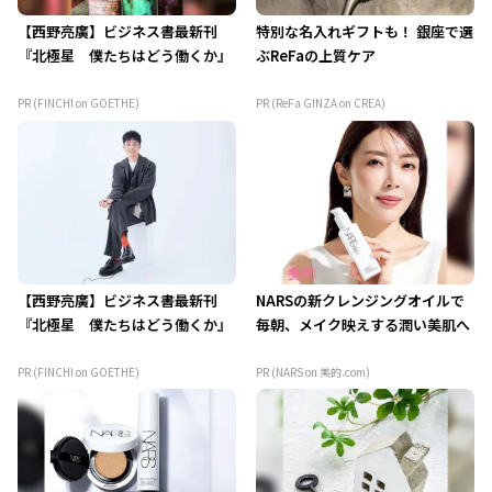
【西野亮廣】ビジネス書最新刊
特別な名入れギフトも！ 銀座で選
『北極星 僕たちはどう働くか』
ぶReFaの上質ケア
PR (FINCHI on GOETHE)
PR (ReFa GINZA on CREA)
【西野亮廣】ビジネス書最新刊
NARSの新クレンジングオイルで
『北極星 僕たちはどう働くか』
毎朝、メイク映えする潤い美肌へ
PR (FINCHI on GOETHE)
PR (NARS on 美的.com)