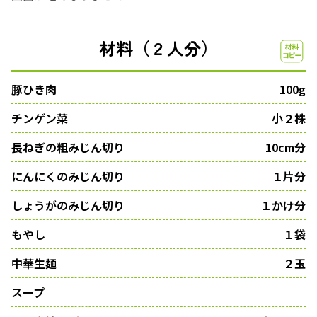
材料（２人分）
豚ひき肉
100g
チンゲン菜
小２株
長ねぎ
の粗みじん切り
10cm分
にんにくのみじん切り
１片分
しょうがのみじん切り
１かけ分
もやし
１袋
中華生麺
２玉
スープ