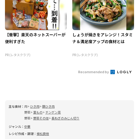
【衝撃】楽天のネットスーパーが
しょうが焼きをアレンジ！スタミ
便利すぎた
ナ＆満足度アップの食材とは
PR (レタスクラブ)
PR (レタスクラブ)
Recommended by
主な食材：
肉
ひき肉
豚ひき肉
野菜
葉もの
チンゲン菜
野菜
野菜その他
長ねぎのみじん切り
ジャンル：
中華
レシピ作成・調理：
植松良枝