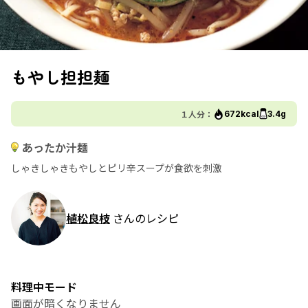
もやし担担麺
１人分：
672kcal
3.4g
あったか汁麺
しゃきしゃきもやしとピリ辛スープが食欲を刺激
植松良枝
さんのレシピ
料理中モード
画面が暗くなりません