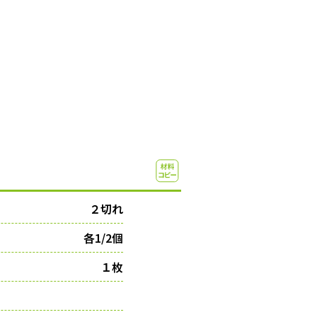
２切れ
各1/2個
１枚