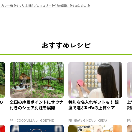
#
カレー粉 鮭
#
マリネ 鮭
#
ブロッコリー 鮭
#
味噌漬け 鮭
#
たけのこ 魚
おすすめレシピ
 O
全国の絶景ポイントにサウナ
特別な名入れギフトも！ 銀
上
付きのシェア別荘を展開
座で選ぶReFaの上質ケア
銀
PR（COCO VILLA on GOETHE）
PR（ReFa GINZA on CREA）
PR