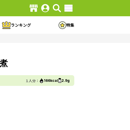
ランキング
特集
煮
１人分：
166kcal
2.9g