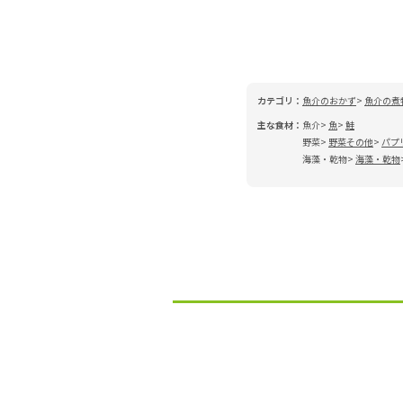
カテゴリ：
魚介のおかず
魚介の煮
主な食材：
魚介
魚
鮭
野菜
野菜その他
パプ
海藻・乾物
海藻・乾物