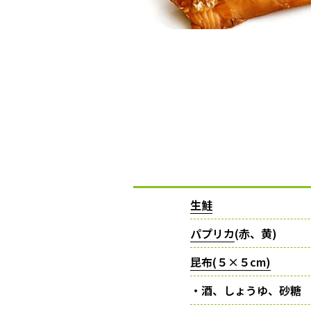
生鮭
パプリカ
(赤、黄)
昆布(５×５cm)
・酒、しょうゆ、砂糖