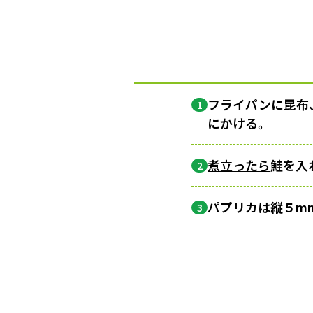
フライパンに昆布、
1
にかける。
煮立ったら
鮭を入
2
パプリカは縦５m
3