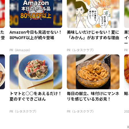
てた
Amazon今日も見逃せない！
美味しいだけじゃない！夏に
果
々登
80%OFF以上が続々登場
「みかん」がおすすめな理由
イ
ー
PR（Amazon）
PR（レタスクラブ）
P
トマトと○○をあえるだけ！
毎日の献立、味付けにマンネ
鮭
夏のすぐできごはん
リを感じている方必見！
PR（レタスクラブ）
PR（レタスクラブ）
202