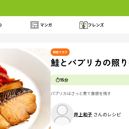
の
マンガ
フレンズ
時短でラク
鮭とパプリカの照り
15分
パプリカはさっと煮て食感を残す
井上和子
さんのレシピ