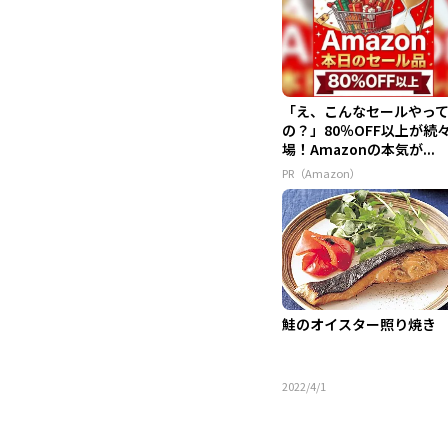
「え、こんなセールやっ
の？」80％OFF以上が続
場！Amazonの本気が...
PR（Amazon）
鮭のオイスター照り焼き
2022/4/1