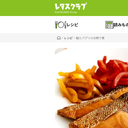
レシピ
読みも
レシピ
鮭とパプリカの照り煮