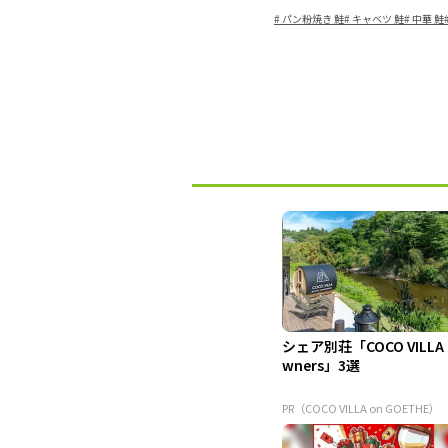
#
パン粉焼き 鮭
#
キャベツ 鮭
#
中華 鮭
シェア別荘「COCO VILLA
wners」3選
PR（COCO VILLA on GOETHE）