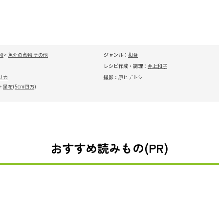
物
魚介の煮物 その他
ジャンル：
和食
レシピ作成・調理：
井上和子
リカ
撮影：
原ヒデトシ
昆布(5cm四方)
おすすめ読みもの(PR)