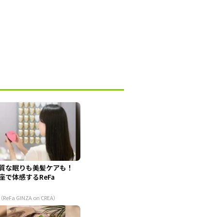
質な眠りも美髪ケアも！
座で体感するReFa
（ReFa GINZA on CREA）