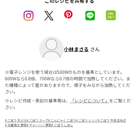
このレシピを共有する
小林まさる
さん
※電子レンジを使う場合は500Wのものを基準としています。
600Wなら0.8倍、700Wなら0.7倍の時間で加熱してください。ま
た機種によって差がありますので、様子をみながら加熱してくだ
さい。
※レシピ作成・表記の基準等は、
「レシピについて」
をご覧くだ
さい。
#
ごぼう 天ぷら
#
ごぼう スープ
#
こんにゃく ごぼう
#
ごぼう レンジ
#
ごぼう 牛肉 玉ねぎ
#
生姜焼き 野菜
#
チャーハン 野菜
#
ごぼう しめじ