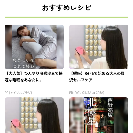
おすすめレシピ
【大人気】ひんやり冷感寝具で快
【銀座】ReFaで始める大人の贅
適な睡眠をあなたに。
沢セルフケア
PR (アイリスプラザ)
PR (ReFa GINZA on CREA)