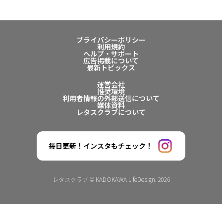
プライバシーポリシー
利用規約
ヘルプ・サポート
広告掲載について
最新トピックス
運営会社
推奨環境
利用者情報の外部送信について
媒体資料
レタスクラブについて
毎日更新！インスタもチェック！
レタスクラブ © KADOKAWA LifeDesign. 2026