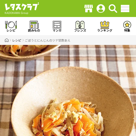
レシピ
読みもの
マンガ
フレンズ
ランキング
特集
レシピ
ごぼうとにんじんのツナ甘酢あえ