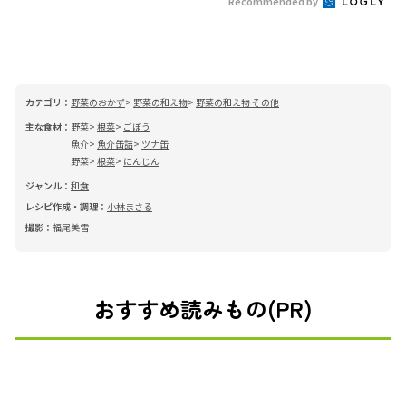
Recommended by
カテゴリ：
野菜のおかず
野菜の和え物
野菜の和え物 その他
主な食材：
野菜
根菜
ごぼう
魚介
魚介缶詰
ツナ缶
野菜
根菜
にんじん
ジャンル：
和食
レシピ作成・調理：
小林まさる
撮影：
福尾美雪
おすすめ読みもの(PR)