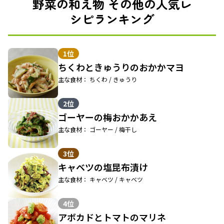
野菜の和え物 その他の人気レ
シピランキング
1位
ちくわときゅうりのおかかマヨ
主な食材： ちくわ / きゅうり
2位
ゴーヤーの梅おかかあえ
主な食材： ゴーヤー / 梅干し
3位
キャベツの塩昆布漬け
主な食材： キャベツ / キャベツ
4位
アボカドとトマトのマリネ