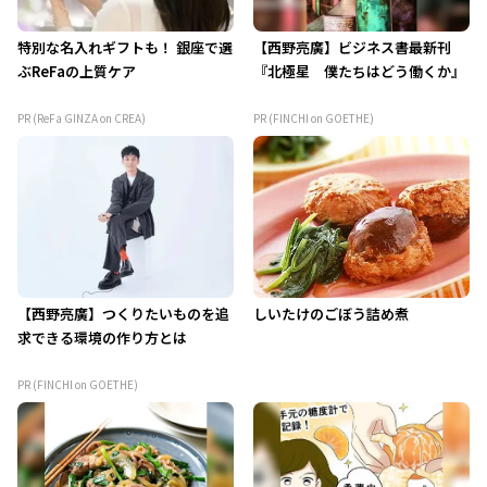
特別な名入れギフトも！ 銀座で選
【西野亮廣】ビジネス書最新刊
ぶReFaの上質ケア
『北極星 僕たちはどう働くか』
PR (ReFa GINZA on CREA)
PR (FINCHI on GOETHE)
【西野亮廣】つくりたいものを追
しいたけのごぼう詰め煮
求できる環境の作り方とは
PR (FINCHI on GOETHE)