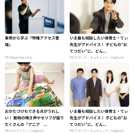
事例から学ぶ『特権アクセス管
いま最も相談したい保育士・てぃ
理』
先生がアドバイス！ 子どもの“お
てつだい”に、どん...
PR (KeeperSecurity)
PR (アタック・キュキュット｜Hugkum)
おかたづけもできる点がうれし
いま最も相談したい保育士・てぃ
い！ 動物の鳴き声やセリフが盛り
先生がアドバイス！ 子どもの“お
だくさんの「アニア ...
てつだい”に、どん...
PR (タカラトミー｜Hugkum)
PR (アタック・キュキュット｜Hugkum)