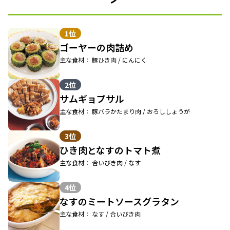
1位
ゴーヤーの肉詰め
主な食材： 豚ひき肉 / にんにく
2位
サムギョプサル
主な食材： 豚バラかたまり肉 / おろししょうが
3位
ひき肉となすのトマト煮
主な食材： 合いびき肉 / なす
4位
なすのミートソースグラタン
主な食材： なす / 合いびき肉