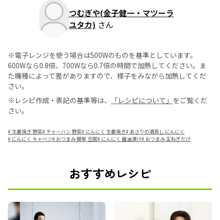
つむぎや(金子健一・マツーラ
ユタカ)
さん
※電子レンジを使う場合は500Wのものを基準としています。
600Wなら0.8倍、700Wなら0.7倍の時間で加熱してください。ま
た機種によって差がありますので、様子をみながら加熱してくだ
さい。
※レシピ作成・表記の基準等は、
「レシピについて」
をご覧くだ
さい。
#
生姜焼き 野菜
#
チャーハン 野菜
#
にんにく 生姜焼き
#
あさりの酒蒸し にんにく
#
にんにく キャベツ
#
おつまみ 簡単 豆腐
#
にんにく 醤油漬け
#
おつまみ 玉ねぎだけ
おすすめレシピ