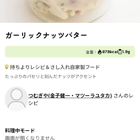
ガーリックナッツバター
全量：
878kcal
1.9g
持ちよりレシピ＆さし入れ自家製フード
たっぷりのパセリと刻んだナッツがアクセント
つむぎや(金子健一・マツーラユタカ)
さんのレ
シピ
料理中モード
画面が暗くなりません