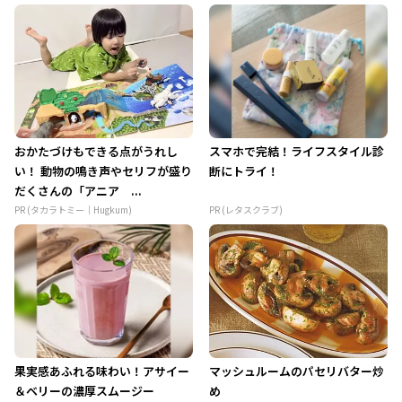
おかたづけもできる点がうれし
スマホで完結！ライフスタイル診
い！ 動物の鳴き声やセリフが盛り
断にトライ！
だくさんの「アニア ...
PR (タカラトミー｜Hugkum)
PR (レタスクラブ)
果実感あふれる味わい！アサイー
マッシュルームのパセリバター炒
＆ベリーの濃厚スムージー
め