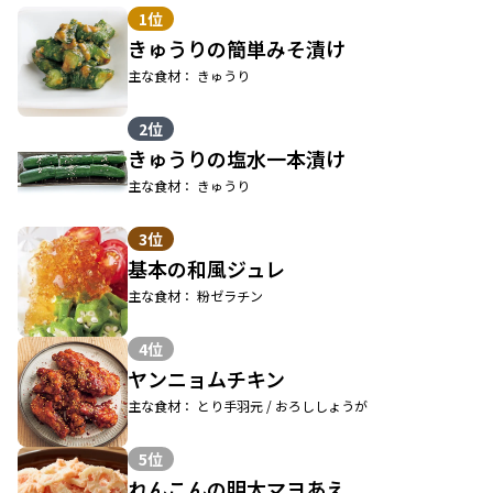
1位
きゅうりの簡単みそ漬け
主な食材： きゅうり
2位
きゅうりの塩水一本漬け
主な食材： きゅうり
3位
基本の和風ジュレ
主な食材： 粉ゼラチン
4位
ヤンニョムチキン
主な食材： とり手羽元 / おろししょうが
5位
れんこんの明太マヨあえ