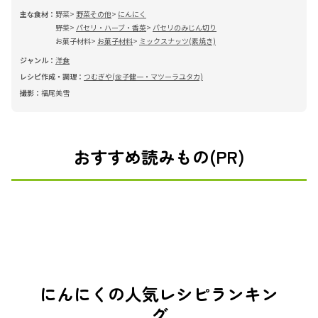
主な食材：
野菜
野菜その他
にんにく
野菜
パセリ・ハーブ・香菜
パセリのみじん切り
お菓子材料
お菓子材料
ミックスナッツ(素焼き)
ジャンル：
洋食
レシピ作成・調理：
つむぎや(金子健一・マツーラユタカ)
撮影：
福尾美雪
おすすめ読みもの(PR)
にんにくの人気レシピランキン
グ