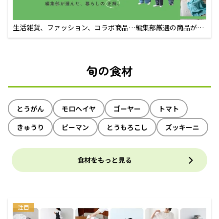
生活雑貨、ファッション、コラボ商品…編集部厳選の商品が買
えるECサイト
旬の食材
とうがん
モロヘイヤ
ゴーヤー
トマト
きゅうり
ピーマン
とうもろこし
ズッキーニ
食材をもっと見る
注目