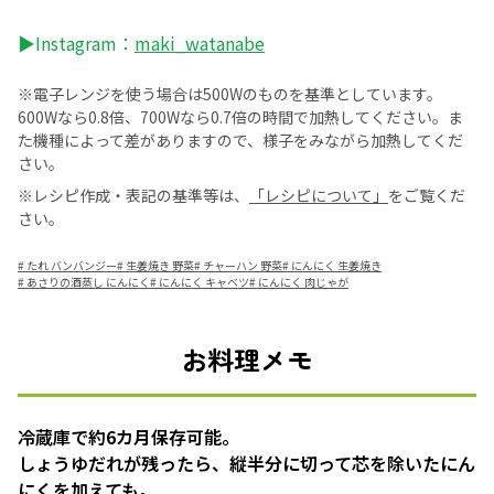
▶Instagram：
maki_watanabe
※電子レンジを使う場合は500Wのものを基準としています。
600Wなら0.8倍、700Wなら0.7倍の時間で加熱してください。ま
た機種によって差がありますので、様子をみながら加熱してくだ
さい。
※レシピ作成・表記の基準等は、
「レシピについて」
をご覧くだ
さい。
#
たれ バンバンジー
#
生姜焼き 野菜
#
チャーハン 野菜
#
にんにく 生姜焼き
#
あさりの酒蒸し にんにく
#
にんにく キャベツ
#
にんにく 肉じゃが
お料理メモ
冷蔵庫で約6カ月保存可能。
しょうゆだれが残ったら、縦半分に切って芯を除いたにん
にくを加えても。