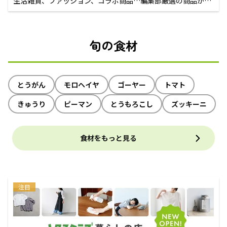
生活雑貨、ファッション、コラボ商品…編集部厳選の商品が買
えるECサイト
旬の食材
とうがん
モロヘイヤ
ゴーヤー
トマト
きゅうり
ピーマン
とうもろこし
ズッキーニ
食材をもっと見る
注目