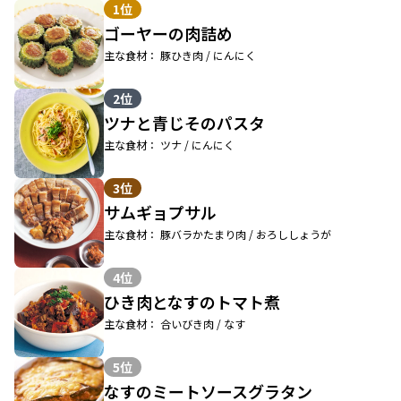
1位
ゴーヤーの肉詰め
主な食材： 豚ひき肉 / にんにく
2位
ツナと青じそのパスタ
主な食材： ツナ / にんにく
3位
サムギョプサル
主な食材： 豚バラかたまり肉 / おろししょうが
4位
ひき肉となすのトマト煮
主な食材： 合いびき肉 / なす
5位
なすのミートソースグラタン