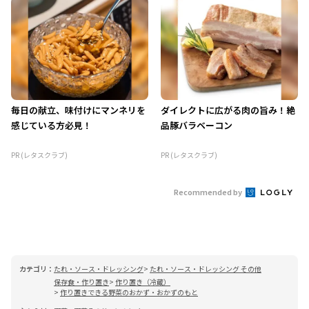
毎日の献立、味付けにマンネリを
ダイレクトに広がる肉の旨み！絶
感じている方必見！
品豚バラベーコン
PR (レタスクラブ)
PR (レタスクラブ)
Recommended by
カテゴリ：
たれ・ソース・ドレッシング
たれ・ソース・ドレッシング その他
保存食・作り置き
作り置き（冷蔵）
作り置きできる野菜のおかず・おかずのもと