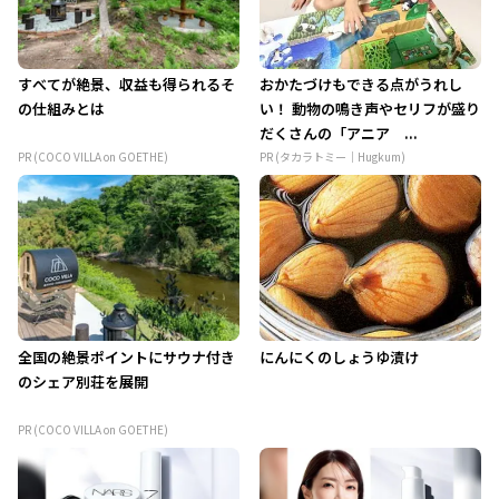
すべてが絶景、収益も得られるそ
おかたづけもできる点がうれし
の仕組みとは
い！ 動物の鳴き声やセリフが盛り
だくさんの「アニア ...
PR (COCO VILLA on GOETHE)
PR (タカラトミー｜Hugkum)
全国の絶景ポイントにサウナ付き
にんにくのしょうゆ漬け
のシェア別荘を展開
PR (COCO VILLA on GOETHE)