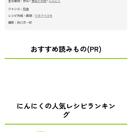
主な食材：
野菜
野菜その他
にんにく
ジャンル：
和食
レシピ作成・調理：
ワタナベマキ
撮影：
邑口京一郎
おすすめ読みもの(PR)
にんにくの人気レシピランキン
グ