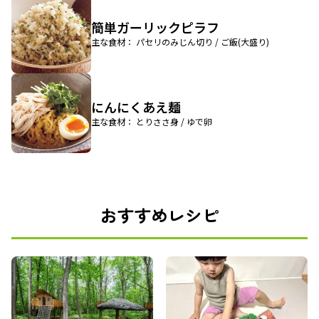
簡単ガーリックピラフ
主な食材： パセリのみじん切り / ご飯(大盛り)
にんにくあえ麺
主な食材： とりささ身 / ゆで卵
おすすめレシピ