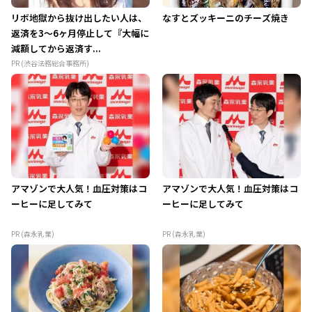
リボ地獄から抜け出したい人は、
なすとズッキーニのチーズ焼き
返済を3～6ヶ月停止して『大幅に
減額してから返済す...
PR (渋谷法務総合事務所)
アマゾンで大人気！血圧対策はコ
アマゾンで大人気！血圧対策はコ
ーヒーに足してみて
ーヒーに足してみて
PR (森永乳業)
PR (森永乳業)