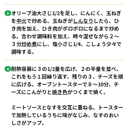
オリーブ油大さじ1/2を足し、にんにく、玉ねぎ
3
を
中火
で炒める。玉ねぎが
しんなり
したら、ひ
き肉を加え、ひき肉がポロポロになるまで炒め
る。合わせ調味料を加え、時々混ぜながら２〜
３分
炒め煮
にし、塩小さじ1/4、こしょう少々で
調味する。
耐熱容器に３の1/2量を広げ、２の半量を並べ、
4
これをもう１回繰り返す。残りの３、チーズを順
に広げる。オーブントースターで８〜10分、チ
ーズにこんがりと
焼き色
がつくまで焼く。
ミートソースとなすを交互に重ねる。トースター
で加熱しているうちに味がなじみ、なすのおい
しさがアップ。