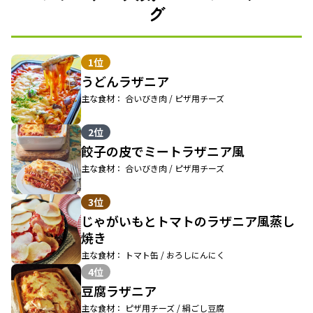
グ
1位
うどんラザニア
主な食材： 合いびき肉 / ピザ用チーズ
2位
餃子の皮でミートラザニア風
主な食材： 合いびき肉 / ピザ用チーズ
3位
じゃがいもとトマトのラザニア風蒸し
焼き
主な食材： トマト缶 / おろしにんにく
4位
豆腐ラザニア
主な食材： ピザ用チーズ / 絹ごし豆腐