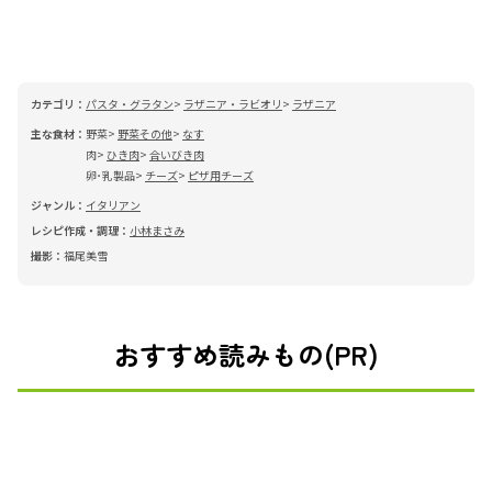
カテゴリ：
パスタ・グラタン
ラザニア・ラビオリ
ラザニア
主な食材：
野菜
野菜その他
なす
肉
ひき肉
合いびき肉
卵･乳製品
チーズ
ピザ用チーズ
ジャンル：
イタリアン
レシピ作成・調理：
小林まさみ
撮影：
福尾美雪
おすすめ読みもの(PR)