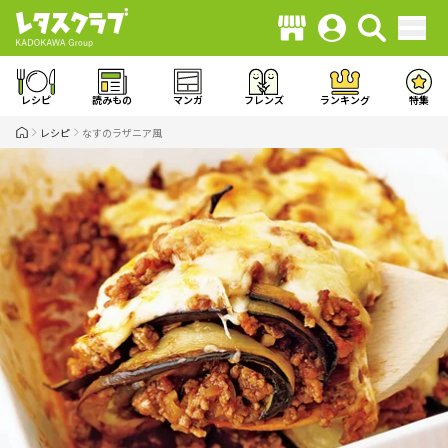
レシピ
読みもの
マンガ
フレンズ
ランキング
特集
レシピ
なすのラザニア風