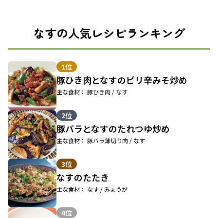
なすの人気レシピランキング
1位
豚ひき肉となすのピリ辛みそ炒め
主な食材： 豚ひき肉 / なす
2位
豚バラとなすのたれつゆ炒め
主な食材： 豚バラ薄切り肉 / なす
3位
なすのたたき
主な食材： なす / みょうが
4位