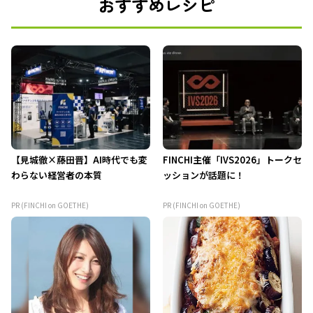
おすすめレシピ
【見城徹×藤田晋】AI時代でも変
FINCHI主催「IVS2026」トークセ
わらない経営者の本質
ッションが話題に！
PR (FINCHI on GOETHE)
PR (FINCHI on GOETHE)