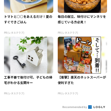
トマトと○○をあえるだけ！夏の
毎日の献立、味付けにマンネリを
すぐできごはん
感じている方必見！
PR (レタスクラブ)
PR (レタスクラブ)
工事不要で後付け可。子どもの帰
【衝撃】楽天のネットスーパーが
宅がわかる玄関キー
便利すぎた
PR (レタスクラブ)
PR (レタスクラブ)
Recommended by