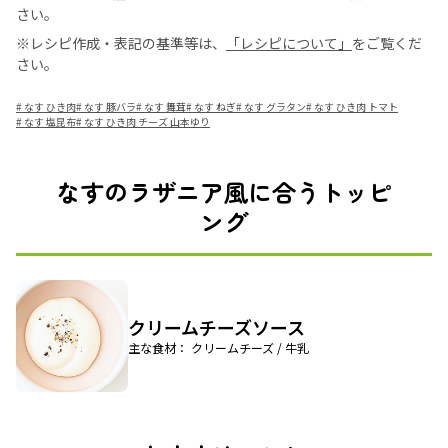
さい。
※レシピ作成・表記の基準等は、
「レシピについて」
をご覧くだ
さい。
#
なす ひき肉
#
なす 豚バラ
#
なす 舞茸
#
なす ねぎ
#
なす グラタン
#
なす ひき肉 トマト
#
なす 塩昆布
#
なす ひき肉 チーズ 山本ゆり
なすのラザニア風に合うトッピ
ング
クリームチーズソース
主な食材： クリームチーズ / 牛乳