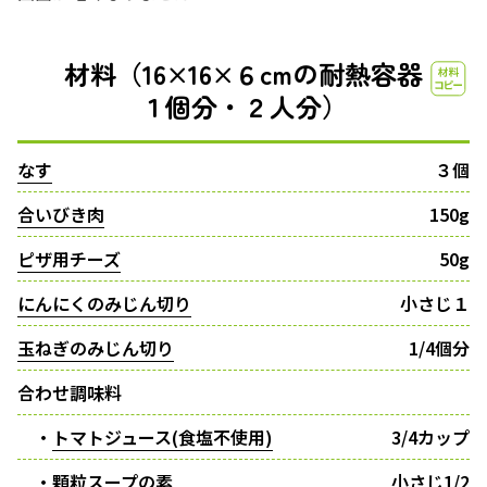
材料（16×16×６cmの耐熱容器
１個分・２人分）
なす
３個
合いびき肉
150g
ピザ用チーズ
50g
にんにくのみじん切り
小さじ１
玉ねぎのみじん切り
1/4個分
合わせ調味料
・
トマトジュース(食塩不使用)
3/4カップ
・顆粒スープの素
小さじ1/2