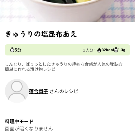
きゅうりの塩昆布あえ
5分
１人分：
32kcal
1.3g
しんなり、ぱりっとしたきゅうりの絶妙な食感が人気の秘訣☆
簡単に作れる漬け物レシピ
落合貴子
さんのレシピ
料理中モード
画面が暗くなりません