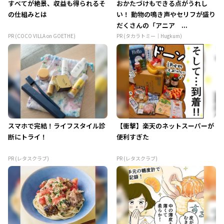
すべてが絶景、収益も得られるそ
おかたづけもできる点がうれし
の仕組みとは
い！ 動物の鳴き声やセリフが盛り
だくさんの「アニア ...
PR (COCO VILLA on GOETHE)
PR (タカラトミー｜Hugkum)
スマホで完結！ライフスタイル診
【衝撃】楽天のネットスーパーが
断にトライ！
便利すぎた
PR (レタスクラブ)
PR (レタスクラブ)