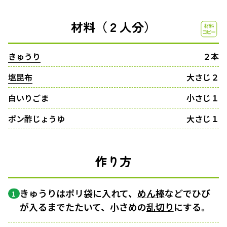
材料（２人分）
きゅうり
２本
塩昆布
大さじ２
白いりごま
小さじ１
ポン酢じょうゆ
大さじ１
作り方
きゅうりはポリ袋に入れて、
めん棒
などでひび
1
が入るまでたたいて、小さめの
乱切り
にする。