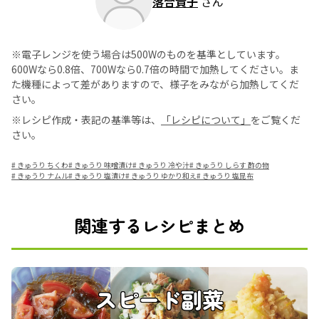
落合貴子
さん
※電子レンジを使う場合は500Wのものを基準としています。
600Wなら0.8倍、700Wなら0.7倍の時間で加熱してください。ま
た機種によって差がありますので、様子をみながら加熱してくだ
さい。
※レシピ作成・表記の基準等は、
「レシピについて」
をご覧くだ
さい。
#
きゅうり ちくわ
#
きゅうり 味噌漬け
#
きゅうり 冷や汁
#
きゅうり しらす 酢の物
#
きゅうり ナムル
#
きゅうり 塩漬け
#
きゅうり ゆかり和え
#
きゅうり 塩昆布
関連するレシピまとめ
スピード副菜