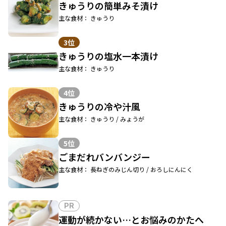
きゅうりの簡単みそ漬け
主な食材： きゅうり
3位
きゅうりの塩水一本漬け
主な食材： きゅうり
4位
きゅうりの冷や汁風
主な食材： きゅうり / みょうが
5位
ごまだれバンバンジー
主な食材： 長ねぎのみじん切り / おろしにんにく
PR
運動が続かない…とお悩みのかたへ