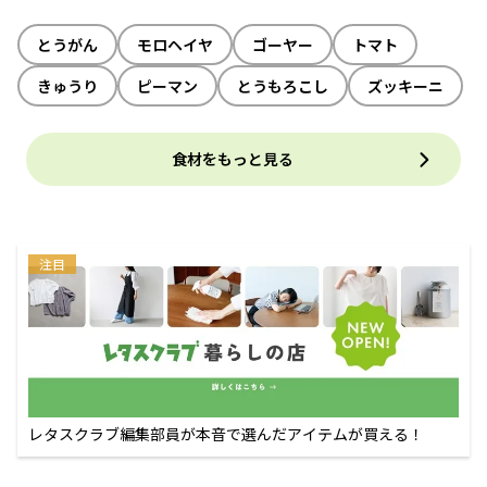
とうがん
モロヘイヤ
ゴーヤー
トマト
きゅうり
ピーマン
とうもろこし
ズッキーニ
食材をもっと見る
注目
レタスクラブ編集部員が本音で選んだアイテムが買える！