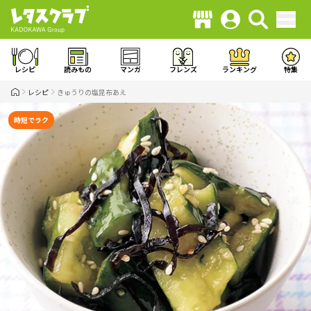
レシピ
読みもの
マンガ
フレンズ
ランキング
特集
レシピ
きゅうりの塩昆布あえ
時短でラク