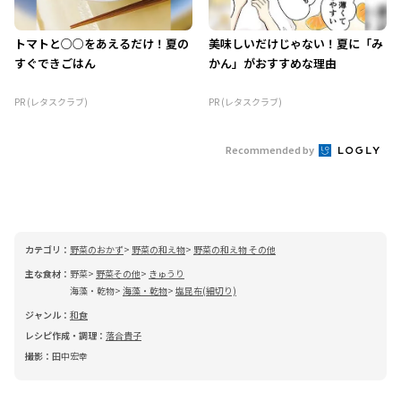
トマトと○○をあえるだけ！夏の
美味しいだけじゃない！夏に「み
すぐできごはん
かん」がおすすめな理由
PR (レタスクラブ)
PR (レタスクラブ)
Recommended by
カテゴリ：
野菜のおかず
野菜の和え物
野菜の和え物 その他
主な食材：
野菜
野菜その他
きゅうり
海藻・乾物
海藻・乾物
塩昆布(細切り)
ジャンル：
和食
レシピ作成・調理：
落合貴子
撮影：
田中宏幸