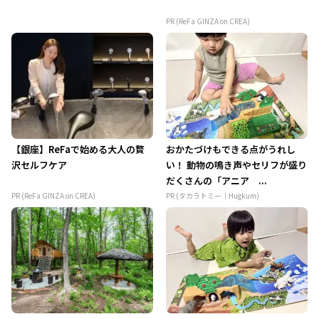
PR (ReFa GINZA on CREA)
【銀座】ReFaで始める大人の贅
おかたづけもできる点がうれし
沢セルフケア
い！ 動物の鳴き声やセリフが盛り
だくさんの「アニア ...
PR (ReFa GINZA on CREA)
PR (タカラトミー｜Hugkum)