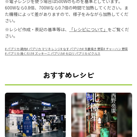
※電子レンジを使う場合は500Wのものを基準としています。
600Wなら0.8倍、700Wなら0.7倍の時間で加熱してください。ま
た機種によって差がありますので、様子をみながら加熱してくだ
さい。
※レシピ作成・表記の基準等は、
「レシピについて」
をご覧くだ
さい。
#
パプリカ 鶏肉
#
パプリカ マリネ レンジ
#
なす パプリカ
#
生姜焼き 野菜
#
チャーハン 野菜
#
パプリカ 焼くだけ
#
ズッキーニ パプリカ
#
セロリ パプリカ ピクルス
おすすめレシピ