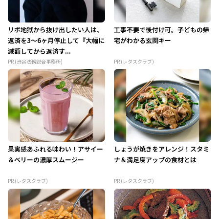
リボ地獄から抜け出したい人は、
工事不要で後付け可。子どもの帰
返済を3～6ヶ月停止して『大幅に
宅がわかる玄関キー
減額してから返済す...
PR (渋谷法務総合事務所)
PR (レタスクラブ)
果実感あふれる味わい！アサイー
しょうが焼きをアレンジ！スタミ
＆ベリーの濃厚スムージー
ナ＆満足度アップの食材とは
PR (レタスクラブ)
PR (レタスクラブ)