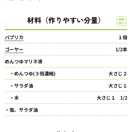
材料（作りやすい分量）
パプリカ
１個
ゴーヤー
1/2本
めんつゆマリネ液
・めんつゆ(３倍濃縮)
大さじ２
・サラダ油
大さじ１
・水
大さじ１ 1/2
・塩、サラダ油