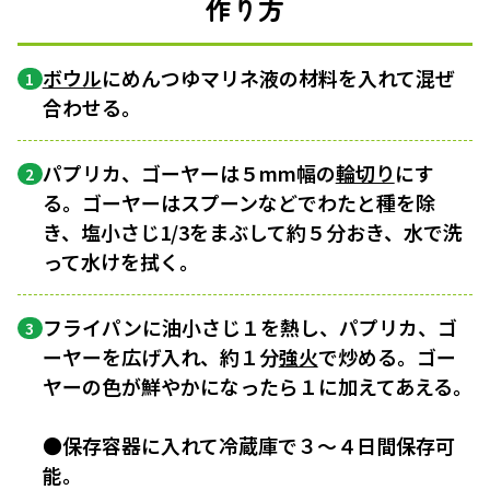
作り方
ボウル
にめんつゆマリネ液の材料を入れて混ぜ
1
合わせる。
パプリカ、ゴーヤーは５mm幅の
輪切り
にす
2
る。ゴーヤーはスプーンなどでわたと種を除
き、塩小さじ1/3をまぶして約５分おき、水で洗
って水けを拭く。
フライパンに油小さじ１を熱し、パプリカ、ゴ
3
ーヤーを広げ入れ、約１分
強火
で炒める。ゴー
ヤーの色が鮮やかになったら１に加えてあえる。
●保存容器に入れて冷蔵庫で３〜４日間保存可
能。