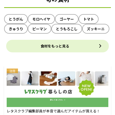
とうがん
モロヘイヤ
ゴーヤー
トマト
きゅうり
ピーマン
とうもろこし
ズッキーニ
食材をもっと見る
注目
レタスクラブ編集部員が本音で選んだアイテムが買える！