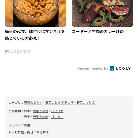
毎日の献立、味付けにマンネリを
ゴーヤーと牛肉のカレー炒め
感じている方必見！
PR (レタスクラブ)
Recommended by
カテゴリ：
野菜のおかず
野菜のおかず その他
野菜のマリネ
主な食材：
野菜
野菜その他
パプリカ
野菜
野菜その他
ゴーヤー
ジャンル：
和食
レシピ作成・調理：
重信初江