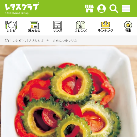
レシピ
読みもの
マンガ
フレンズ
ランキング
特集
レシピ
パプリカとゴーヤーのめんつゆマリネ