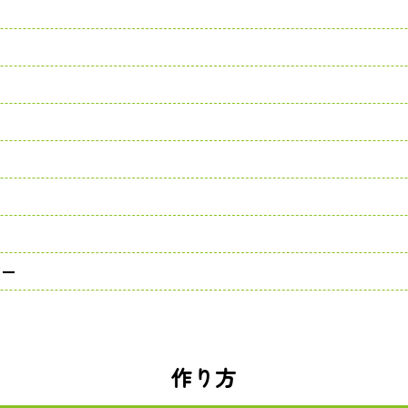
ゆ
ター
作り方