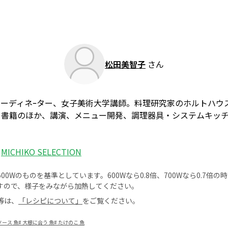
松田美智子
さん
ーディネｰター、女子美術大学講師。料理研究家のホルトハウ
。書籍のほか、講演、メニュー開発、調理器具・システムキッ
：
MICHIKO SELECTION
0Wのものを基準としています。600Wなら0.8倍、700Wなら0.7倍
すので、様子をみながら加熱してください。
等は、
「レシピについて」
をご覧ください。
ース 魚
#
大根に合う 魚
#
たけのこ 魚