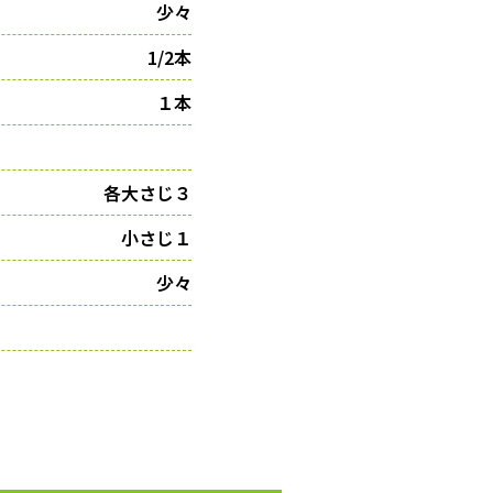
少々
1/2本
１本
各大さじ３
小さじ１
少々