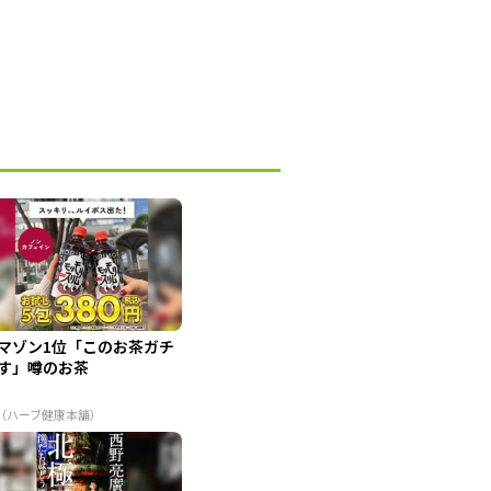
マゾン1位「このお茶ガチ
す」噂のお茶
R（ハーブ健康本舗）