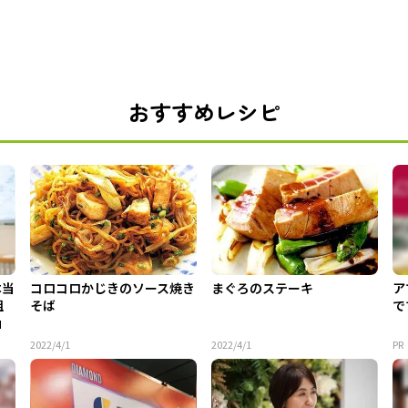
おすすめレシピ
本当
コロコロかじきのソース焼き
まぐろのステーキ
ア
組
そば
で
」
2022/4/1
2022/4/1
P