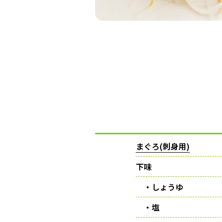
まぐろ(刺身用)
下味
・しょうゆ
・塩