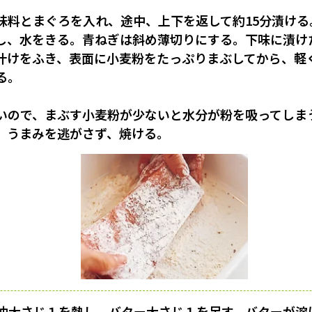
味料とまぐろを入れ、途中、上下を返して約15分漬け
し、水をきる。青ねぎは斜め薄切りにする。下味に漬け
汁けをふき、表面に小麦粉をたっぷりまぶしてから、軽
る。
いので、まぶす小麦粉が少ないと水分が粉を吸ってしま
、うまみを逃がさず、焼ける。
油大さじ１を熱し、バター大さじ１を足す。バターが溶