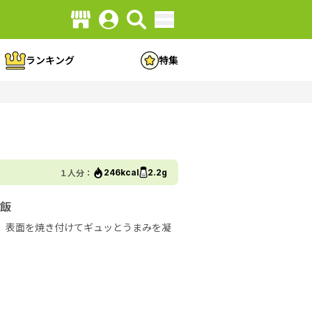
ランキング
特集
１人分：
246kcal
2.2g
飯
 表面を焼き付けてギュッとうまみを凝