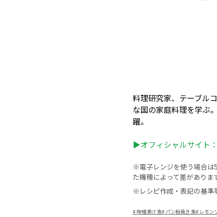
料理研究家、テーブルコ
な国の家庭料理を学ぶ
躍。
▶オフィシャルサイト
※電子レンジを使う場合は50
た機種によって差がありま
※レシピ作成・表記の基準
#
味噌漬け 魚
#
パン粉焼き 魚
#
レモンソ