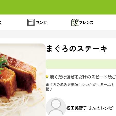
の
マンガ
フレンズ
まぐろのステーキ
焼くだけ混ぜるだけのスピード晩ご
まぐろの赤みを美味しくいただける一品！
縮♪
松田美智子
さんのレシピ