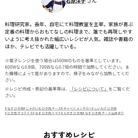
石原洋子
さん
料理研究家。長年、自宅にて料理教室を主宰。家族が喜ぶ
定番の料理からおもてなしの料理まで、誰でも再現しやす
いように考え抜かれた幅広いレシピが人気。雑誌や書籍の
ほか、テレビでも活躍している。
※電子レンジを使う場合は500Wのものを基準としています。
600Wなら0.8倍、700Wなら0.7倍の時間で加熱してください。ま
た機種によって差がありますので、様子をみながら加熱してくだ
さい。
※レシピ作成・表記の基準等は、
「レシピについて」
をご覧くだ
さい。
#
なす ひき肉
#
じゃがいも ひき肉 チーズ
#
キャベツ メンチカツ
#
しいたけ ひき肉
#
ひき肉 タコライス
#
なす ひき肉 トマト
#
えのき ひき肉
#
なす ひき肉 チーズ 山本ゆり
おすすめレシピ