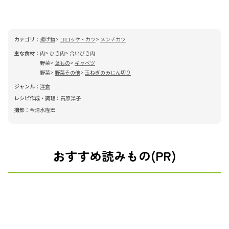
カテゴリ：
揚げ物
コロッケ・カツ
メンチカツ
主な食材：
肉
ひき肉
合いびき肉
野菜
葉もの
キャベツ
野菜
野菜その他
玉ねぎのみじん切り
ジャンル：
洋食
レシピ作成・調理：
石原洋子
撮影：
今清水隆宏
おすすめ読みもの(PR)