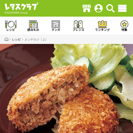
レシピ
読みもの
マンガ
フレンズ
ランキング
特集
レシピ
メンチカツ（２）