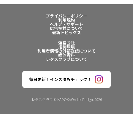
プライバシーポリシー
利用規約
ヘルプ・サポート
広告掲載について
最新トピックス
運営会社
推奨環境
利用者情報の外部送信について
媒体資料
レタスクラブについて
毎日更新！インスタもチェック！
レタスクラブ © KADOKAWA LifeDesign. 2026