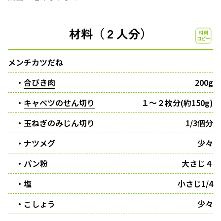
材料（２人分）
メンチカツだね
・
合びき肉
200g
・
キャベツのせん切り
１〜２枚分(約150g)
・
玉ねぎのみじん切り
1/3個分
・ナツメグ
少々
・パン粉
大さじ４
・塩
小さじ1/4
・こしょう
少々