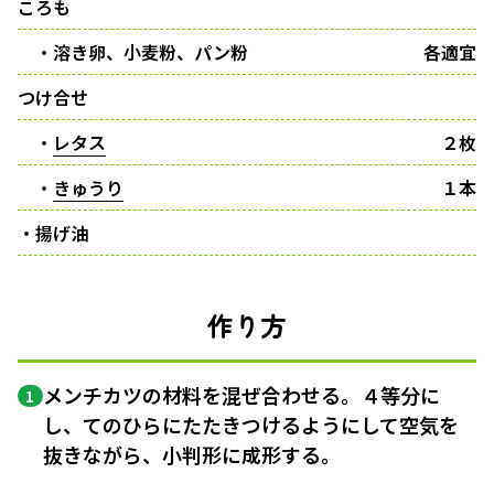
ころも
・溶き卵、小麦粉、パン粉
各適宜
つけ合せ
・
レタス
２枚
・
きゅうり
１本
・揚げ油
作り方
メンチカツの材料を混ぜ合わせる。４等分に
1
し、てのひらにたたきつけるようにして空気を
抜きながら、小判形に成形する。