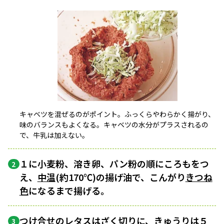
キャベツを混ぜるのがポイント。ふっくらやわらかく揚がり、
味のバランスもよくなる。キャベツの水分がプラスされるの
で、牛乳は加えない。
１に小麦粉、溶き卵、パン粉の順にころもをつ
2
え、
中温
(約170℃)の揚げ油で、こんがり
きつね
色
になるまで揚げる。
つけ合せのレタスは
ざく切り
に、きゅうりは５
3