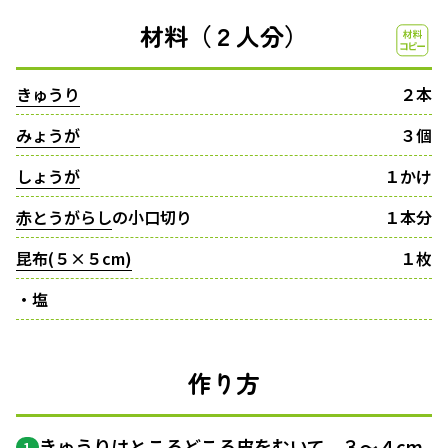
材料（２人分）
きゅうり
２本
みょうが
３個
しょうが
１かけ
赤とうがらし
の小口切り
１本分
昆布(５×５cm)
１枚
・塩
作り方
きゅうりはところどころ皮をむいて、３〜４cm
1