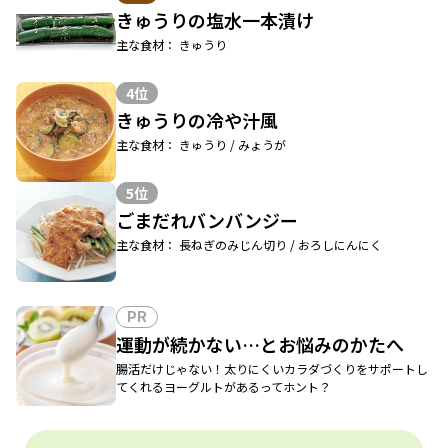
きゅうりの塩水一本漬け
主な食材： きゅうり
4位
きゅうりの冷や汁風
主な食材： きゅうり / みょうが
5位
ごまだれバンバンジー
主な食材： 長ねぎのみじん切り / おろしにんにく
PR
運動が続かない…とお悩みのかたへ
腸活だけじゃない！太りにくいカラダづくりをサポートし
てくれるヨーグルトがあるってホント？