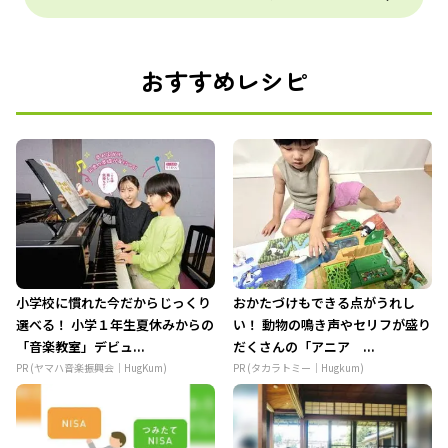
おすすめレシピ
小学校に慣れた今だからじっくり
おかたづけもできる点がうれし
選べる！ 小学１年生夏休みからの
い！ 動物の鳴き声やセリフが盛り
「音楽教室」デビュ...
だくさんの「アニア ...
PR (ヤマハ音楽振興会｜HugKum)
PR (タカラトミー｜Hugkum)