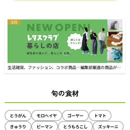
注目
生活雑貨、ファッション、コラボ商品…編集部厳選の商品が買
えるECサイト
旬の食材
とうがん
モロヘイヤ
ゴーヤー
トマト
きゅうり
ピーマン
とうもろこし
ズッキーニ