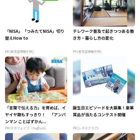
「NISA」「つみたてNISA」切り
テレワーク普及で起きつつある働
替えHow to
き方・暮らし方の変化
PR (東京証券取引所)
PR (東京証券取引所)
「言葉で伝える力」を育めば、イ
誕生日エピソードを大募集！豪華
ヤイヤ期もすっきり！ 「アンパ
賞品が当たるコンテスト開催
ンマン ことばずかん...
PR (セガフェイブ｜HugKum)
PR (レタスクラブ)