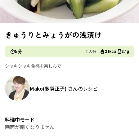
きゅうりとみょうがの浅漬け
5分
１人分：
21kcal
2.1g
シャキシャキ食感を楽しんで
Mako(多賀正子)
さんのレシピ
料理中モード
画面が暗くなりません