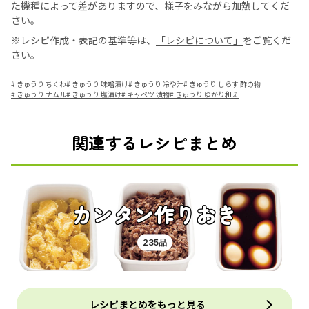
た機種によって差がありますので、様子をみながら加熱してくだ
さい。
※レシピ作成・表記の基準等は、
「レシピについて」
をご覧くだ
さい。
#
きゅうり ちくわ
#
きゅうり 味噌漬け
#
きゅうり 冷や汁
#
きゅうり しらす 酢の物
#
きゅうり ナムル
#
きゅうり 塩漬け
#
キャベツ 漬物
#
きゅうり ゆかり和え
関連するレシピまとめ
カンタン作りおき
235品
レシピまとめをもっと見る