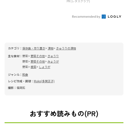
PR (レタスクラブ)
Recommended by
カテゴリ：
保存食・作り置き
漬物
きゅうりの漬物
主な食材：
野菜
野菜その他
きゅうり
野菜
野菜その他
みょうが
野菜
根菜
しょうが
ジャンル：
和食
レシピ作成・調理：
Mako(多賀正子)
撮影：
福岡拓
おすすめ読みもの(PR)