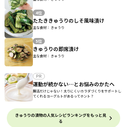
4位
たたききゅうりのしそ風味漬け
主な食材： きゅうり
5位
きゅうりの即席漬け
主な食材： きゅうり
PR
運動が続かない…とお悩みのかたへ
腸活だけじゃない！太りにくいカラダづくりをサポートし
てくれるヨーグルトがあるってホント？
きゅうりの漬物の人気レシピランキングをもっと見
る