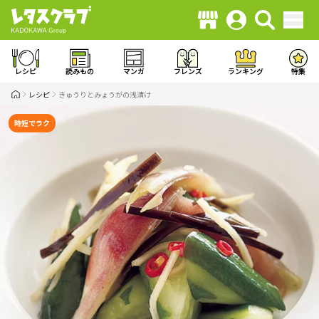
レシピ
読みもの
マンガ
フレンズ
ランキング
特集
レシピ
きゅうりとみょうがの浅漬け
時短でラク