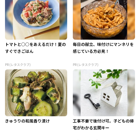
トマトと○○をあえるだけ！夏の
毎日の献立、味付けにマンネリを
すぐできごはん
感じている方必見！
PR (レタスクラブ)
PR (レタスクラブ)
きゅうりの和風香り漬け
工事不要で後付け可。子どもの帰
宅がわかる玄関キー