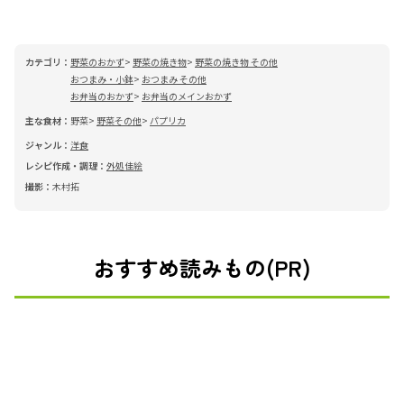
カテゴリ：
野菜のおかず
野菜の焼き物
野菜の焼き物 その他
おつまみ・小鉢
おつまみ その他
お弁当のおかず
お弁当のメインおかず
主な食材：
野菜
野菜その他
パプリカ
ジャンル：
洋食
レシピ作成・調理：
外処佳絵
撮影：
木村拓
おすすめ読みもの(PR)