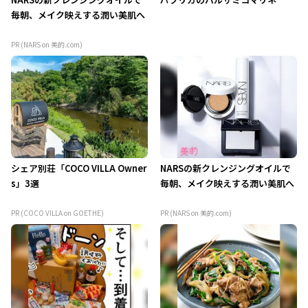
毎朝、メイク映えする潤い美肌へ
PR (NARS on 美的.com)
シェア別荘「COCO VILLA Owner
NARSの新クレンジングオイルで
s」3選
毎朝、メイク映えする潤い美肌へ
PR (COCO VILLA on GOETHE)
PR (NARS on 美的.com)