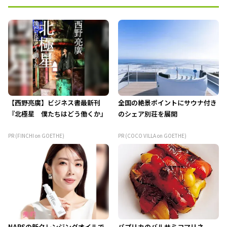
【西野亮廣】ビジネス書最新刊
全国の絶景ポイントにサウナ付き
『北極星 僕たちはどう働くか』
のシェア別荘を展開
PR (FINCHI on GOETHE)
PR (COCO VILLA on GOETHE)
NARSの新クレンジングオイルで
パプリカのバルサミコマリネ