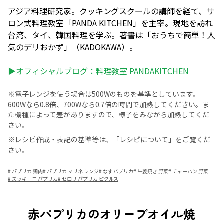
アジア料理研究家。クッキングスクールの講師を経て、サ
ロン式料理教室「PANDA KITCHEN」を主宰。現地を訪れ
台湾、タイ、韓国料理を学ぶ。著書は「おうちで簡単！人
気のデリおかず」（KADOKAWA）。
▶オフィシャルブログ：
料理教室 PANDAKITCHEN
※電子レンジを使う場合は500Wのものを基準としています。
600Wなら0.8倍、700Wなら0.7倍の時間で加熱してください。ま
た機種によって差がありますので、様子をみながら加熱してくだ
さい。
※レシピ作成・表記の基準等は、
「レシピについて」
をご覧くだ
さい。
#
パプリカ 鶏肉
#
パプリカ マリネ レンジ
#
なす パプリカ
#
生姜焼き 野菜
#
チャーハン 野菜
#
ズッキーニ パプリカ
#
セロリ パプリカ ピクルス
赤パプリカのオリーブオイル焼