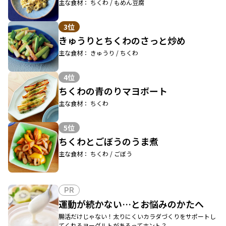
主な食材： ちくわ / もめん豆腐
3位
きゅうりとちくわのさっと炒め
主な食材： きゅうり / ちくわ
4位
ちくわの青のりマヨボート
主な食材： ちくわ
5位
ちくわとごぼうのうま煮
主な食材： ちくわ / ごぼう
PR
運動が続かない…とお悩みのかたへ
腸活だけじゃない！太りにくいカラダづくりをサポートし
てくれるヨーグルトがあるってホント？