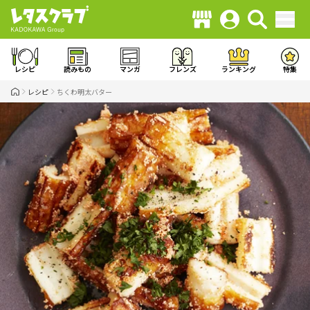
レシピ
読みもの
マンガ
フレンズ
ランキング
特集
レシピ
ちくわ明太バター