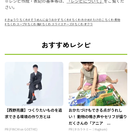
※レシピ作成・表記の基準等は、
「レシピについて」
をご覧くだ
さい。
#
きゅうり ちくわ
#
そうめんに合うおかず ちくわ
#
ちくわ わかめ
#
たけのこ ちくわ 煮物
#
ちくわ スープ
#
ちくわ 梅
#
ちくわ スライスチーズ
#
ちくわ オクラ
おすすめレシピ
【西野亮廣】つくりたいものを追
おかたづけもできる点がうれし
求できる環境の作り方とは
い！ 動物の鳴き声やセリフが盛り
だくさんの「アニア ...
PR (FINCHI on GOETHE)
PR (タカラトミー｜Hugkum)