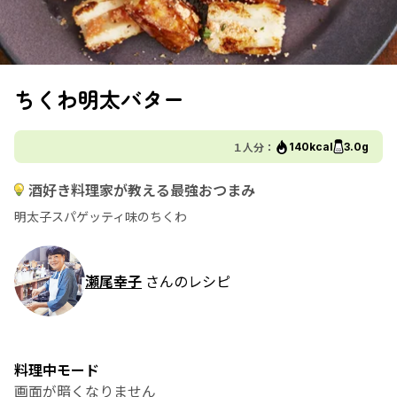
ちくわ明太バター
１人分：
140kcal
3.0g
酒好き料理家が教える最強おつまみ
明太子スパゲッティ味のちくわ
瀬尾幸子
さんのレシピ
料理中モード
画面が暗くなりません