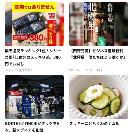
楽天週間ランキング1位！シリー
【西野亮廣】ビジネス書最新刊
ズ累計3億包のスッキリ茶。380
『北極星 僕たちはどう働くか』
円でお試し
PR (ハーブ健康本舗)
PR (FINCHI on GOETHE)
GOETHEとFINCHIがタッグを組
ズッキーニとちくわのナムル
み、新メディアを創設