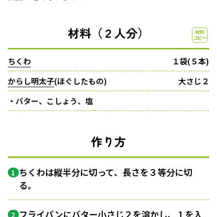
材料（２人分）
ちくわ
１袋(５本)
からし明太子
(ほぐしたもの)
大さじ２
・バター、こしょう、塩
作り方
ちくわは縦半分に切って、長さを３等分に切
1
る。
フライパンにバター小さじ２を溶かし、１を入
2