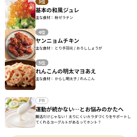
3位
基本の和風ジュレ
主な食材： 粉ゼラチン
4位
ヤンニョムチキン
主な食材： とり手羽元 / おろししょうが
5位
れんこんの明太マヨあえ
主な食材： からし明太子 / れんこん
PR
運動が続かない…とお悩みのかたへ
腸活だけじゃない！太りにくいカラダづくりをサポートし
てくれるヨーグルトがあるってホント？