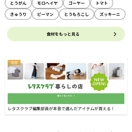
とうがん
モロヘイヤ
ゴーヤー
トマト
きゅうり
ピーマン
とうもろこし
ズッキーニ
食材をもっと見る
注目
レタスクラブ編集部員が本音で選んだアイテムが買える！