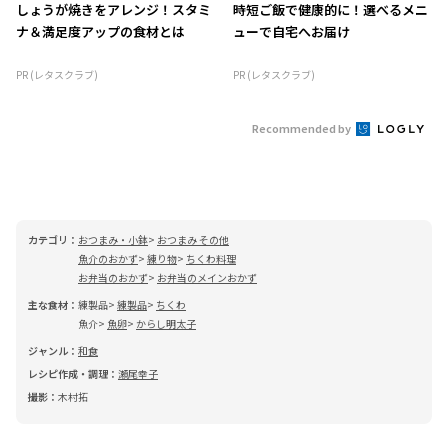
しょうが焼きをアレンジ！スタミ
時短ご飯で健康的に！選べるメニ
ナ＆満足度アップの食材とは
ューで自宅へお届け
PR (レタスクラブ)
PR (レタスクラブ)
Recommended by
カテゴリ：
おつまみ・小鉢
おつまみ その他
魚介のおかず
練り物
ちくわ料理
お弁当のおかず
お弁当のメインおかず
主な食材：
練製品
練製品
ちくわ
魚介
魚卵
からし明太子
ジャンル：
和食
レシピ作成・調理：
瀬尾幸子
撮影：
木村拓