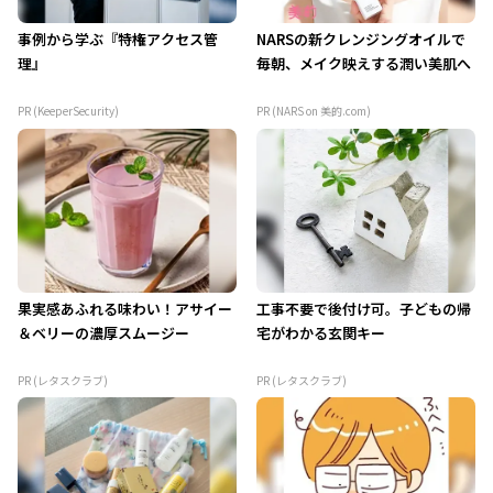
事例から学ぶ『特権アクセス管
NARSの新クレンジングオイルで
理』
毎朝、メイク映えする潤い美肌へ
PR (KeeperSecurity)
PR (NARS on 美的.com)
果実感あふれる味わい！アサイー
工事不要で後付け可。子どもの帰
＆ベリーの濃厚スムージー
宅がわかる玄関キー
PR (レタスクラブ)
PR (レタスクラブ)