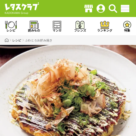
レシピ
読みもの
マンガ
フレンズ
ランキング
特集
レシピ
ふわとろお好み焼き