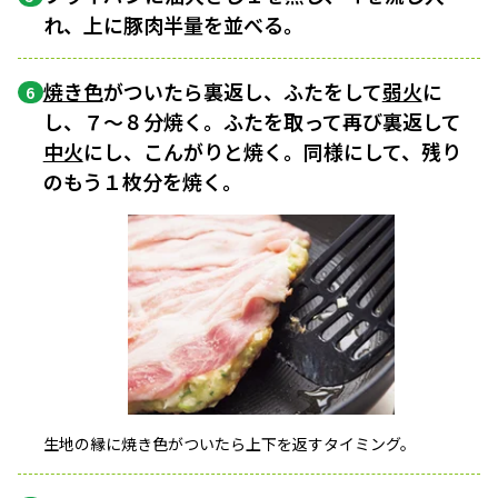
れ、上に豚肉半量を並べる。
焼き色
がついたら裏返し、ふたをして
弱火
に
6
し、７〜８分焼く。ふたを取って再び裏返して
中火
にし、こんがりと焼く。同様にして、残り
のもう１枚分を焼く。
生地の縁に焼き色がついたら上下を返すタイミング。