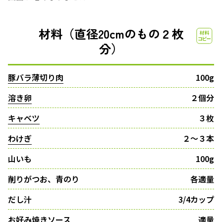
材料（直径20cmのもの２枚
分）
豚バラ薄切り肉
100g
溶き卵
２個分
キャベツ
３枚
わけぎ
２〜３本
山いも
100g
削りがつお、青のり
各適量
だし汁
3/4カップ
お好み焼きソース
適量