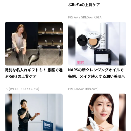
ぶReFaの上質ケア
PR (ReFa GINZA on CREA)
特別な名入れギフトも！ 銀座で選
NARSの新クレンジングオイルで
ぶReFaの上質ケア
毎朝、メイク映えする潤い美肌へ
PR (ReFa GINZA on CREA)
PR (NARS on 美的.com)