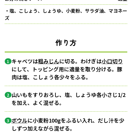
・塩、こしょう、しょうゆ、小麦粉、サラダ油、マヨネー
ズ
作り方
キャベツは
粗みじん
に切る。わけぎは
小口切り
1
にして、トッピング用に適量を取り分ける。豚
肉は塩、こしょう各少々をふる。
山いもをすりおろし、塩、しょうゆ各小さじ1/2
2
を加え、よく混ぜる。
ボウル
に小麦粉100gをふるい入れ、だし汁を少
3
しずつ加えながら混ぜる。