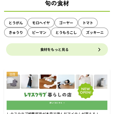
旬の食材
とうがん
モロヘイヤ
ゴーヤー
トマト
きゅうり
ピーマン
とうもろこし
ズッキーニ
食材をもっと見る
注目
レタスクラブ編集部員が本音で選んだアイテムが買える！