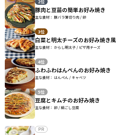
2位
豚肉と豆苗の簡単お好み焼き
主な食材： 豚バラ薄切り肉 / 卵
3位
白菜と明太チーズのお好み焼き風
主な食材： からし明太子 / ピザ用チーズ
4位
ふわふわはんぺんのお好み焼き
主な食材： はんぺん / キャベツ
5位
豆腐とキムチのお好み焼き
主な食材： 卵 / 絹ごし豆腐
PR