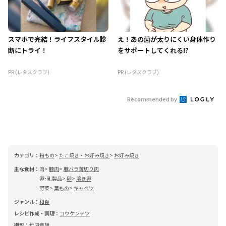
スマホで完結！ライフスタイル診
え！あの菌が太りにくい身体作り
断にトライ！
をサポートしてくれる!?
PR (レタスクラブ)
PR (レタスクラブ)
Recommended by
カテゴリ：
粉もの
たこ焼き・お好み焼き
お好み焼き
主な食材：
肉
豚肉
豚バラ薄切り肉
卵･乳製品
卵
溶き卵
野菜
葉もの
キャベツ
ジャンル：
和食
レシピ作成・調理：
コウケンテツ
撮影：
竹内章雄