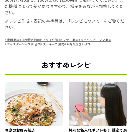
600Wなら0.8倍、700Wなら0.7倍の時間で加熱してください。ま
た機種によって差がありますので、様子をみながら加熱してくだ
さい。
※レシピ作成・表記の基準等は、
「レシピについて」
をご覧くだ
さい。
#
春雨 豚肉
#
味噌焼き 豚肉
#
プルコギ 豚肉
#
ソテー 豚肉
#
キャベツ ピーマン 豚肉
#
オイスターソース 卵 豚肉
#
ズッキーニ 豚肉
#
お好み焼き レタス
おすすめレシピ
豆腐のお好み焼き
特別な名入れギフトも！ 銀座で選