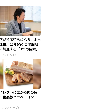
下が指示待ちになる、本当
理由。23年続く自律型組
に共通する「3つの要素」
R（ビズヒント）
イレクトに広がる肉の旨
！絶品豚バラベーコン
R（レタスクラブ）