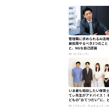
管理職に求められるAI活
最低限やるべき3つのこと
と、NGな自己認識
PR（ビズヒント）
いま最も相談したい保育
てぃ先生がアドバイス！ 
どもの“おてつだい”に、
ん...
PR（アタック・キュキュット｜Hu