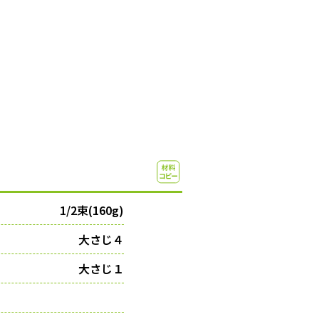
1/2束(160g)
大さじ４
大さじ１