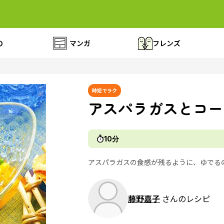
の
マンガ
フレンズ
時短でラク
アスパラガスとコー
10分
アスパラガスの食感が残るように、ゆでる
藤野嘉子
さんのレシピ