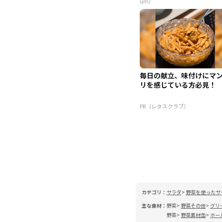
um）
毎日の献立、味付けにマ
リを感じている方必見！
PR（レタスクラブ）
カテゴリ：
サラダ
野菜を使ったサ
主な食材：
野菜
野菜その他
グリ
野菜
野菜素材缶
ホー