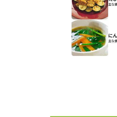
主な食
に
主な食