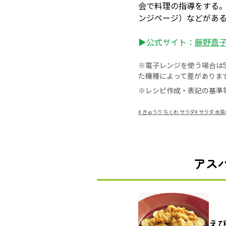
会で料理の指導をする
ンジページ）などがあ
▶公式サイト：
藤野嘉子 –
※電子レンジを使う場合は50
た機種によって差がありま
※レシピ作成・表記の基準
#
きゅうり ちくわ サラダ
#
サラダ 水菜
アス
え