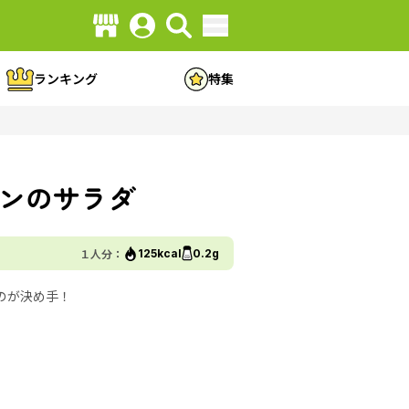
ランキング
特集
ンのサラダ
１人分：
125kcal
0.2g
のが決め手！