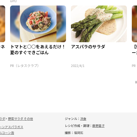
um）
ンネ
トマトと○○をあえるだけ！
アスパラのサラダ
【
夏のすぐできごはん
ー
PR（レタスクラブ）
2022/4/1
P
ラダ
野菜サラダ その他
ジャンル：
洋食
レシピ作成・調理：
藤野嘉子
ーンアスパラガス
ルコーン缶
撮影：
福岡拓