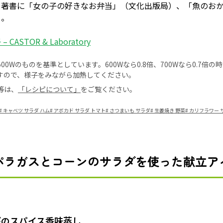
。著書に「女の子の好きなお弁当」（文化出版局）、「魚のお
る。
 CASTOR & Laboratory
0Wのものを基準としています。600Wなら0.8倍、700Wなら0.7倍
すので、様子をみながら加熱してください。
等は、
「レシピについて」
をご覧ください。
#
キャベツ サラダ ハム
#
アボカド サラダ トマト
#
さつまいも サラダ
#
生姜焼き 野菜
#
カリフラワー 
パラガスとコーンのサラダを使った献立ア
びのスパイス香味蒸し