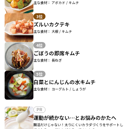
主な食材： アボカド / キムチ
3位
ズルいカクテキ
主な食材： 大根 / キムチ
4位
ごぼうの即席キムチ
主な食材： 長ねぎ
5位
白菜とにんじんの水キムチ
主な食材： ヨーグルト / しょうが
PR
運動が続かない…とお悩みのかたへ
腸活だけじゃない！太りにくいカラダづくりをサポートし