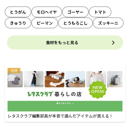
とうがん
モロヘイヤ
ゴーヤー
トマト
きゅうり
ピーマン
とうもろこし
ズッキーニ
食材をもっと見る
注目
レタスクラブ編集部員が本音で選んだアイテムが買える！