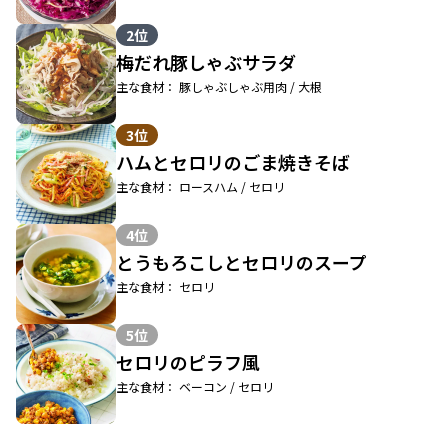
2位
梅だれ豚しゃぶサラダ
主な食材： 豚しゃぶしゃぶ用肉 / 大根
3位
ハムとセロリのごま焼きそば
主な食材： ロースハム / セロリ
4位
とうもろこしとセロリのスープ
主な食材： セロリ
5位
セロリのピラフ風
主な食材： ベーコン / セロリ