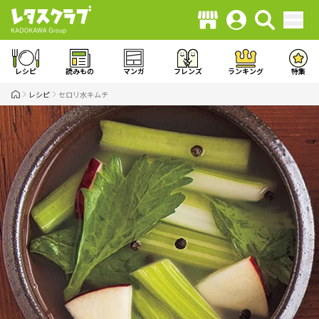
レシピ
読みもの
マンガ
フレンズ
ランキング
特集
レシピ
セロリ水キムチ