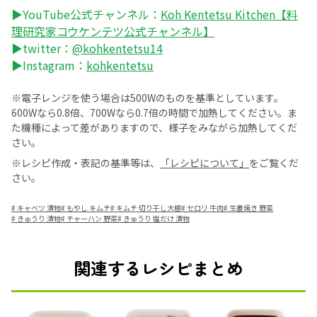
▶YouTube公式チャンネル：
Koh Kentetsu Kitchen【料
理研究家コウケンテツ公式チャンネル】
▶twitter：
@kohkentetsu14
▶Instagram：
kohkentetsu
※電子レンジを使う場合は500Wのものを基準としています。
600Wなら0.8倍、700Wなら0.7倍の時間で加熱してください。ま
た機種によって差がありますので、様子をみながら加熱してくだ
さい。
※レシピ作成・表記の基準等は、
「レシピについて」
をご覧くだ
さい。
#
キャベツ 漬物
#
もやし キムチ
#
キムチ 切り干し大根
#
セロリ 牛肉
#
生姜焼き 野菜
#
きゅうり 漬物
#
チャーハン 野菜
#
きゅうり 塩だけ 漬物
関連するレシピまとめ