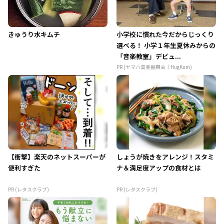
きゅうり水キムチ
小学校に慣れた今だからじっくり
選べる！ 小学１年生夏休みからの
「音楽教室」デビュ...
PR (ヤマハ音楽振興会｜HugKum)
【衝撃】楽天のネットスーパーが
しょうが焼きをアレンジ！スタミ
便利すぎた
ナ＆満足度アップの食材とは
PR (レタスクラブ)
PR (レタスクラブ)