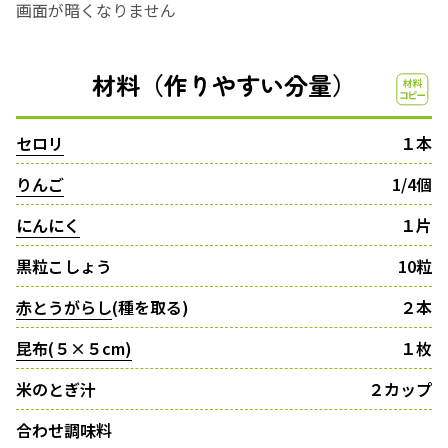
画面が暗くなりません
材料（作りやすい分量）
セロリ
１本
りんご
1/4個
にんにく
１片
黒粒こしょう
10粒
赤とうがらし
(種を取る)
２本
昆布(５×５cm)
１枚
米のとぎ汁
２カップ
合わせ調味料