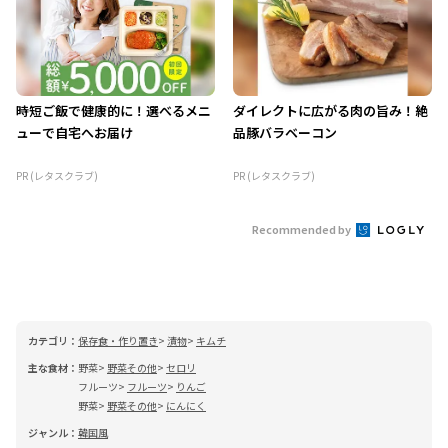
時短ご飯で健康的に！選べるメニ
ダイレクトに広がる肉の旨み！絶
ューで自宅へお届け
品豚バラベーコン
PR (レタスクラブ)
PR (レタスクラブ)
Recommended by
カテゴリ：
保存食・作り置き
漬物
キムチ
主な食材：
野菜
野菜その他
セロリ
フルーツ
フルーツ
りんご
野菜
野菜その他
にんにく
ジャンル：
韓国風