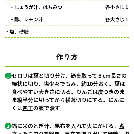
・しょうが汁、はちみつ
各小さじ１
・
酢、レモン汁
各大さじ１
・塩、砂糖
作り方
セロリは葉と切り分け、筋を取って５cm長さの
1
棒状に切り、塩少々でもみ、約10分おく。葉は
食べやすい大きさに切る。りんごは皮つきのま
ま縦半分に切ってから横薄切りにする。にんに
くは
包丁
の腹で潰す。
鍋に米のとぎ汁、昆布を入れて火にかける。
煮
2
立ったら
アク
を除き、昆布を取り出して砂糖、塩