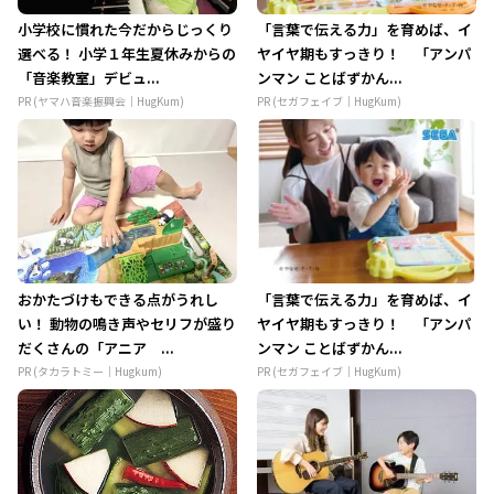
小学校に慣れた今だからじっくり
「言葉で伝える力」を育めば、イ
選べる！ 小学１年生夏休みからの
ヤイヤ期もすっきり！ 「アンパ
「音楽教室」デビュ...
ンマン ことばずかん...
PR (ヤマハ音楽振興会｜HugKum)
PR (セガフェイブ｜HugKum)
おかたづけもできる点がうれし
「言葉で伝える力」を育めば、イ
い！ 動物の鳴き声やセリフが盛り
ヤイヤ期もすっきり！ 「アンパ
だくさんの「アニア ...
ンマン ことばずかん...
PR (タカラトミー｜Hugkum)
PR (セガフェイブ｜HugKum)