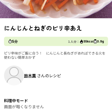
にんじんとねぎのピリ辛あえ
5分
１人分：
55kcal
0.9g
ピリ辛味がご飯に合う！ にんじんと長ねぎがあればできる火を
使わない簡単おかず
鈴木薫
さんのレシピ
料理中モード
画面が暗くなりません