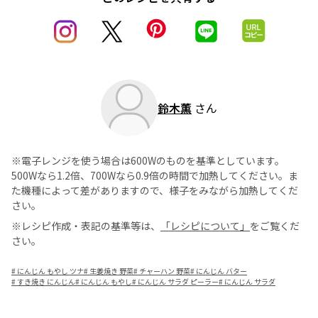
鈴木薫
さん
※電子レンジを使う場合は600Wのものを基準としています。
500Wなら1.2倍、700Wなら0.9倍の時間で加熱してください。ま
た機種によって差がありますので、様子をみながら加熱してくだ
さい。
※レシピ作成・表記の基準等は、
「レシピについて」
をご覧くだ
さい。
#
にんじん もやし ツナ
#
生姜焼き 野菜
#
チャーハン 野菜
#
にんじん バター
#
すき焼き にんじん
#
にんじん もやし
#
にんじん サラダ ピーラー
#
にんじん サラダ