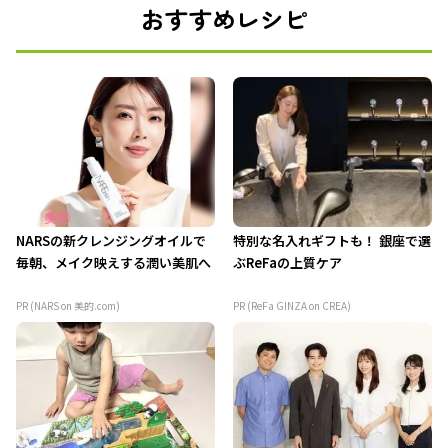
おすすめレシピ
NARSの新クレンジングオイルで
特別な名入れギフトも！ 銀座で選
毎朝、メイク映えする潤い美肌へ
ぶReFaの上質ケア
PR (NARS on 美的.com)
PR (ReFa GINZA on CREA)