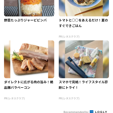
野菜たっぷりジャービビンバ
トマトと○○をあえるだけ！夏の
すぐできごはん
PR (レタスクラブ)
ダイレクトに広がる肉の旨み！絶
スマホで完結！ライフスタイル診
品豚バラベーコン
断にトライ！
PR (レタスクラブ)
PR (レタスクラブ)
Recommended by