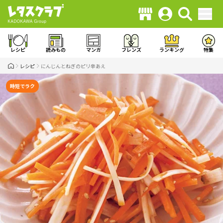
レシピ
読みもの
マンガ
フレンズ
ランキング
特集
レシピ
にんじんとねぎのピリ辛あえ
時短でラク