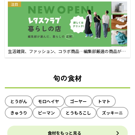
注目
生活雑貨、ファッション、コラボ商品…編集部厳選の商品が買
えるECサイト
旬の食材
とうがん
モロヘイヤ
ゴーヤー
トマト
きゅうり
ピーマン
とうもろこし
ズッキーニ
食材をもっと見る