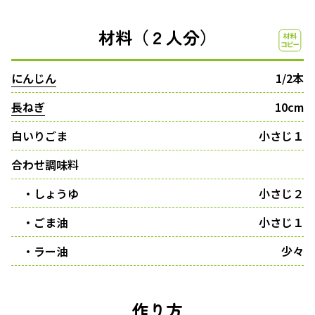
材料（２人分）
にんじん
1/2本
長ねぎ
10cm
白いりごま
小さじ１
合わせ調味料
・しょうゆ
小さじ２
・ごま油
小さじ１
・ラー油
少々
作り方