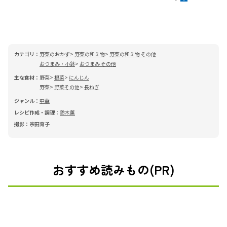
カテゴリ：
野菜のおかず
野菜の和え物
野菜の和え物 その他
おつまみ・小鉢
おつまみ その他
主な食材：
野菜
根菜
にんじん
野菜
野菜その他
長ねぎ
ジャンル：
中華
レシピ作成・調理：
鈴木薫
撮影：
宗田育子
おすすめ読みもの(PR)