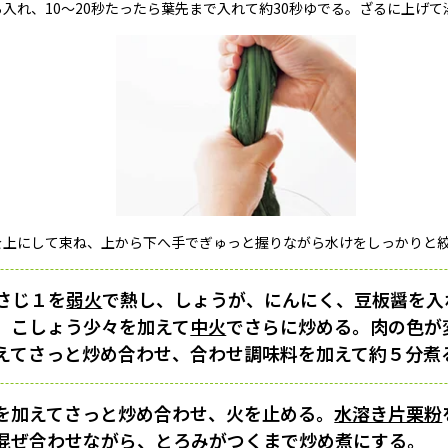
入れ、10〜20秒たったら葉先まで入れて約30秒ゆでる。ざるに上げて
を上にして束ね、上から下へ手でぎゅっと握りながら水けをしっかりと
さじ１を
弱火
で熱し、しょうが、にんにく、豆板醤を入
、こしょう少々を加えて
中火
でさらに炒める。肉の色が
えてさっと炒め合わせ、合わせ調味料を加えて約５分煮
を加えてさっと炒め合わせ、火を止める。
水溶き片栗粉
混ぜ合わせながら、
とろみ
がつくまで炒め煮にする。