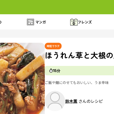
の
マンガ
フレンズ
時短でラク
ほうれん草と大根の
15分
ご飯や麺にのせてもおいしい、うま辛味
鈴木薫
さんのレシピ