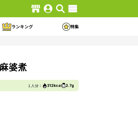
ランキング
特集
麻婆煮
１人分：
312kcal
2.7g