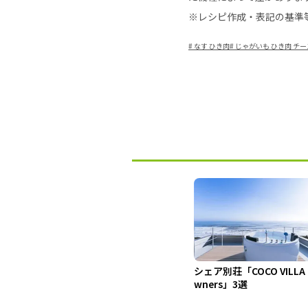
※レシピ作成・表記の基準
#
なす ひき肉
#
じゃがいも ひき肉 チー
シェア別荘「COCO VILLA
wners」3選