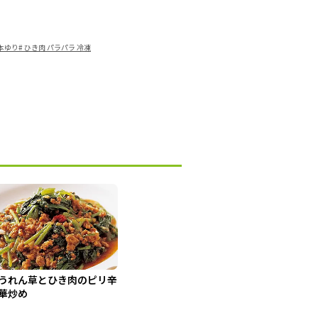
山本ゆり
#
ひき肉 パラパラ 冷凍
うれん草とひき肉のピリ辛
華炒め