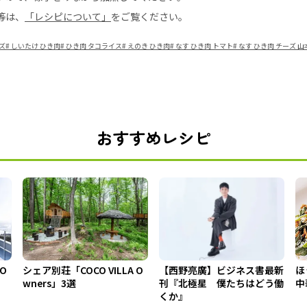
等は、
「レシピについて」
をご覧ください。
ズ
#
しいたけ ひき肉
#
ひき肉 タコライス
#
えのき ひき肉
#
なす ひき肉 トマト
#
なす ひき肉 チーズ 
おすすめレシピ
 O
シェア別荘「COCO VILLA O
【西野亮廣】ビジネス書最新
ほ
wners」3選
刊『北極星 僕たちはどう働
中
くか』