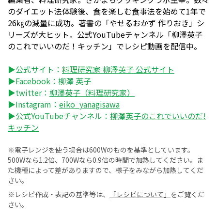
のダイエット法体験後、食を楽しむ食事法を始めて1年で
26㎏の減量に成功。著書の「やせるおかず 作りおき」シ
リーズが大ヒット。公式YouTubeチャンネル「柳澤英子
のこれでいいのだ！キッチン」でレシピ動画を配信中。
▶公式サイト：
料理研究家 柳澤英子 公式サイト
▶Facebook：
柳澤 英子
▶twitter：
柳澤英子（料理研究家）
▶Instagram：
eiko_yanagisawa
▶公式YouTubeチャンネル：
柳澤英子のこれでいいのだ!
キッチン
※電子レンジを使う場合は600Wのものを基準としています。
500Wなら1.2倍、700Wなら0.9倍の時間で加熱してください。ま
た機種によって差がありますので、様子をみながら加熱してくだ
さい。
※レシピ作成・表記の基準等は、
「レシピについて」
をご覧くだ
さい。