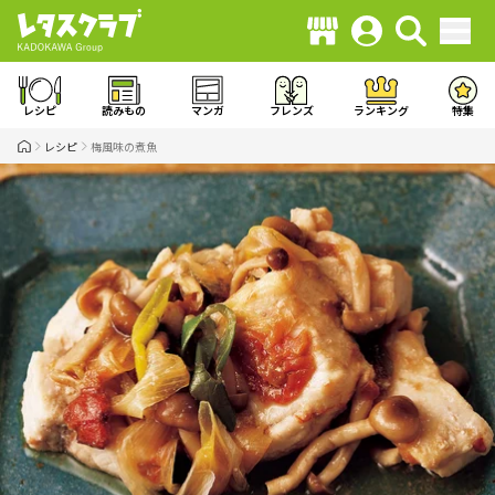
レシピ
読みもの
マンガ
フレンズ
ランキング
特集
レシピ
梅風味の煮魚