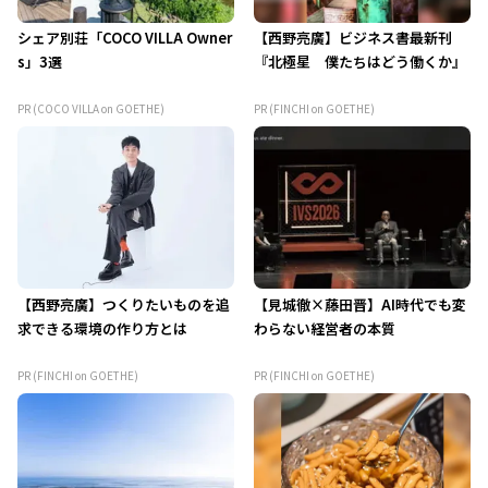
シェア別荘「COCO VILLA Owner
【西野亮廣】ビジネス書最新刊
s」3選
『北極星 僕たちはどう働くか』
PR (COCO VILLA on GOETHE)
PR (FINCHI on GOETHE)
【西野亮廣】つくりたいものを追
【見城徹×藤田晋】AI時代でも変
求できる環境の作り方とは
わらない経営者の本質
PR (FINCHI on GOETHE)
PR (FINCHI on GOETHE)