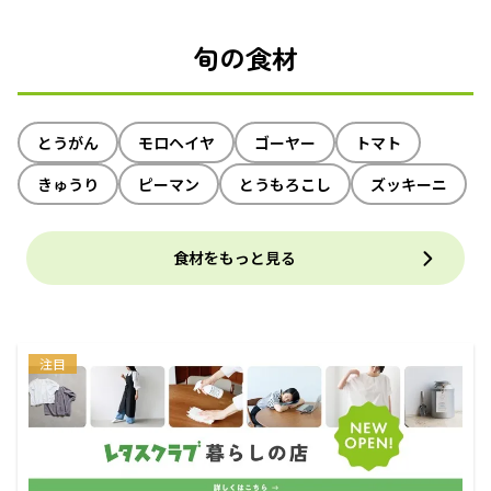
旬の食材
とうがん
モロヘイヤ
ゴーヤー
トマト
きゅうり
ピーマン
とうもろこし
ズッキーニ
食材をもっと見る
注目