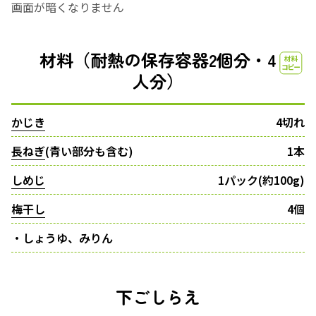
画面が暗くなりません
材料（耐熱の保存容器2個分・4
人分）
かじき
4切れ
長ねぎ
(青い部分も含む)
1本
しめじ
1パック(約100g)
梅干し
4個
・しょうゆ、みりん
下ごしらえ