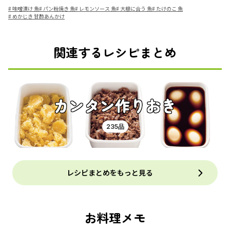
#
味噌漬け 魚
#
パン粉焼き 魚
#
レモンソース 魚
#
大根に合う 魚
#
たけのこ 魚
#
めかじき 甘酢あんかけ
関連するレシピまとめ
カンタン作りおき
235品
レシピまとめをもっと見る
お料理メモ