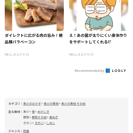
ダイレクトに広がる肉の旨み！絶
え！あの菌が太りにくい身体作り
品豚バラベーコン
をサポートしてくれる!?
PR (レタスクラブ)
PR (レタスクラブ)
Recommended by
カテゴリ：
魚介のおかず
魚介の煮物
魚介の煮物 その他
主な食材：
魚介
魚
めかじき
野菜
野菜その他
長ねぎ
きのこ
きのこ
しめじ
ジャンル：
和食