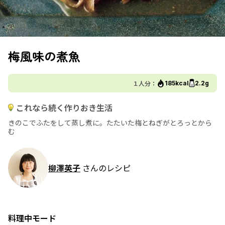
梅風味の煮魚
１人分：
185kcal
2.2g
これなら続く作りおき生活
きのこでふたをして蒸し煮に。たたいた梅とねぎがとろっとから
む
柳澤英子
さんのレシピ
料理中モード