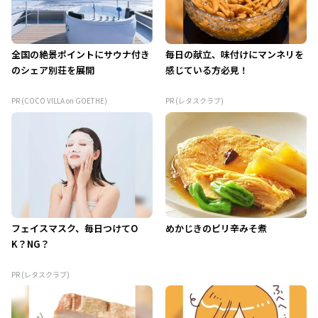
全国の絶景ポイントにサウナ付き
毎日の献立、味付けにマンネリを
のシェア別荘を展開
感じている方必見！
PR (COCO VILLA on GOETHE)
PR (レタスクラブ)
フェイスマスク、毎日つけてO
めかじきのピリ辛みそ煮
K？NG？
PR (レタスクラブ)