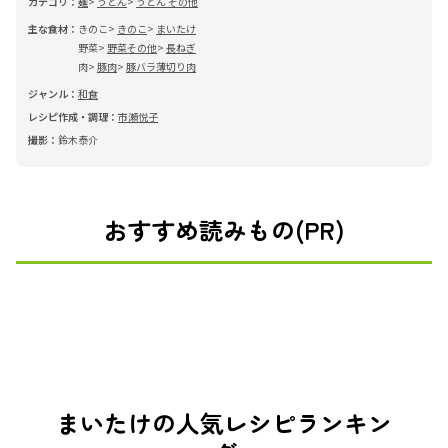
カテゴリ：
麺
うどん
うどん その他
主な食材：
きのこ
きのこ
まいたけ
野菜
野菜その他
長ねぎ
肉
豚肉
豚バラ薄切り肉
ジャンル：
和食
レシピ作成・調理：
市瀬悦子
撮影：
鈴木泰介
おすすめ読みもの(PR)
まいたけの人気レシピランキン