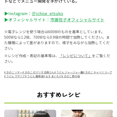
トなどでメニュー開発を手がけている。
▶Instagram：
＠ichise_etsuko
▶オフィシャルサイト：
市瀬悦子オフィシャルサイト
※電子レンジを使う場合は600Wのものを基準としています。
500Wなら1.2倍、700Wなら0.9倍の時間で加熱してください。ま
た機種によって差がありますので、様子をみながら加熱してくだ
さい。
※レシピ作成・表記の基準等は、
「レシピについて」
をご覧くだ
さい。
#
きのこ ソテー
#
きのこ のマリネ 志麻さん
#
うどん ジャージャー麺
#
きのこ キャベツ スープ
#
うどん ラザニア
#
うどん 酸辣湯
#
なす まいたけ
#
きのこ 酢の物
おすすめレシピ