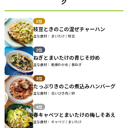
グ
1位
枝豆ときのこの混ぜチャーハン
主な食材： まいたけ / 枝豆
2位
ねぎとまいたけの青じそ炒め
主な食材： 乾燥わかめ / 長ねぎ
3位
たっぷりきのこの煮込みハンバーグ
主な食材： 合いびき肉 / 卵
4位
春キャベツとまいたけの梅しそあえ
主な食材： キャベツ / まいたけ