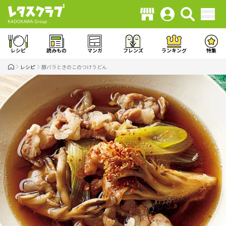
レシピ
読みもの
マンガ
フレンズ
ランキング
特集
レシピ
豚バラときのこのつけうどん