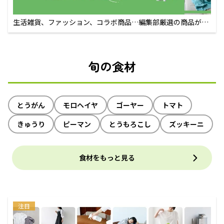
生活雑貨、ファッション、コラボ商品…編集部厳選の商品が買
えるECサイト
旬の食材
とうがん
モロヘイヤ
ゴーヤー
トマト
きゅうり
ピーマン
とうもろこし
ズッキーニ
食材をもっと見る
注目