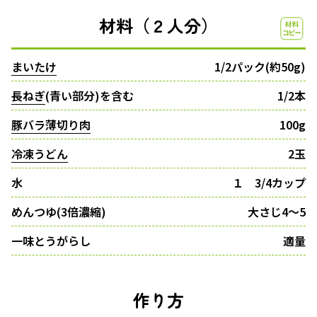
材料（２人分）
まいたけ
1/2パック(約50g)
長ねぎ
(青い部分)を含む
1/2本
豚バラ薄切り肉
100g
冷凍うどん
2玉
水
１ 3/4カップ
めんつゆ(3倍濃縮)
大さじ4〜5
一味とうがらし
適量
作り方