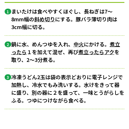
まいたけは食べやすくほぐし、長ねぎは7〜
1
8mm幅の
斜め切り
にする。豚バラ薄切り肉は
3cm幅に切る。
鍋に水、めんつゆを入れ、
中火
にかける。
煮立
2
ったら
１を加えて混ぜ、再び
煮立ったら
アク
を
取り、2〜3分煮る。
冷凍うどん2玉は袋の表示どおりに電子レンジで
3
加熱し、冷水でもみ洗いする。水けをきって器
に盛り、別の器に２を盛って、一味とうがらしを
ふる。つゆにつけながら食べる。