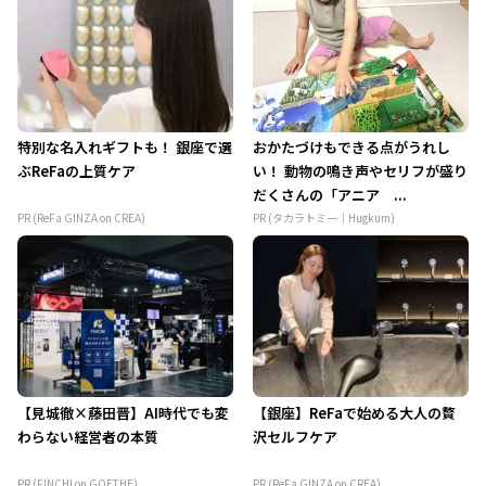
特別な名入れギフトも！ 銀座で選
おかたづけもできる点がうれし
ぶReFaの上質ケア
い！ 動物の鳴き声やセリフが盛り
だくさんの「アニア ...
PR (ReFa GINZA on CREA)
PR (タカラトミー｜Hugkum)
【見城徹×藤田晋】AI時代でも変
【銀座】ReFaで始める大人の贅
わらない経営者の本質
沢セルフケア
PR (FINCHI on GOETHE)
PR (ReFa GINZA on CREA)