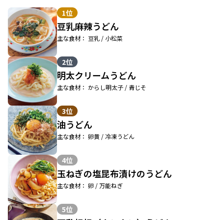
1位
豆乳麻辣うどん
主な食材： 豆乳 / 小松菜
2位
明太クリームうどん
主な食材： からし明太子 / 青じそ
3位
油うどん
主な食材： 卵黄 / 冷凍うどん
4位
玉ねぎの塩昆布漬けのうどん
主な食材： 卵 / 万能ねぎ
5位