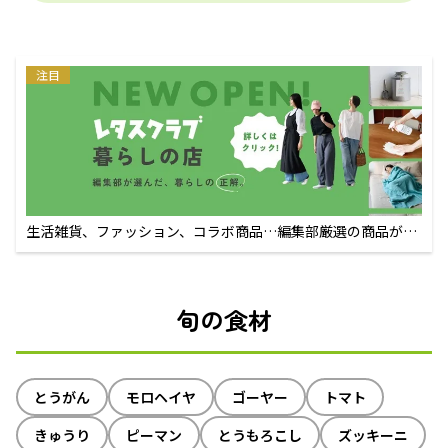
注目
生活雑貨、ファッション、コラボ商品…編集部厳選の商品が買
えるECサイト
旬の食材
とうがん
モロヘイヤ
ゴーヤー
トマト
きゅうり
ピーマン
とうもろこし
ズッキーニ