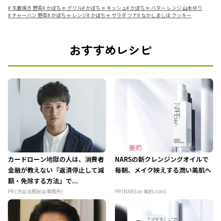
#
生姜焼き 野菜
#
かぼちゃ グリル
#
かぼちゃ キッシュ
#
かぼちゃ バター レンジ 山本ゆり
#
チャーハン 野菜
#
かぼちゃ レンジ
#
かぼちゃ サラダ ツナ
#
なかしましほ クッキー
おすすめレシピ
カードローン地獄の人は、消費者
NARSの新クレンジングオイルで
金融が教えない『返済停止して減
毎朝、メイク映えする潤い美肌へ
額・免除する方法』で...
PR (渋谷法務総合事務所)
PR (NARS on 美的.com)