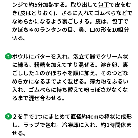
ンジで約5分加熱する。取り出して
包丁
で皮をむ
き(皮はとりおく)、ざるに入れてゴムべらなどで
なめらかになるよう裏ごしする。皮は、
包丁
で
かぼちゃのランタンの目、鼻、口の形を10組分
切る。
ボウル
にバターを入れ、泡立て器でクリーム状
2
に練る。粉糖を加えてすり混ぜる。溶き卵、裏
ごしした１のかぼちゃを順に加え、そのつどな
めらかになるまでよく混ぜる。
薄力粉をふるい
入れ、ゴムべらに持ち替えて粉っぽさがなくな
るまで混ぜ合わせる。
２を手で1つにまとめて直径約4cmの棒状に成形
3
し、ラップで包む。冷凍庫に入れ、約1時間休ま
せる。