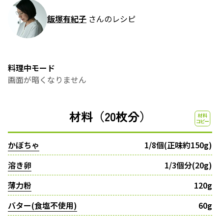
飯塚有紀子
さんのレシピ
料理中モード
画面が暗くなりません
材料（20枚分）
かぼちゃ
1/8個(正味約150g)
溶き卵
1/3個分(20g)
薄力粉
120g
バター(食塩不使用)
60g