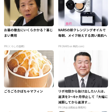
お墓の撤去にいくらかかる？墓じ
NARSの新クレンジングオイルで
まい費用
毎朝、メイク映えする潤い美肌へ
PR (くらしの話題)
PR (NARS on 美的.com)
ごろごろかぼちゃマフィン
リボ地獄から抜け出したい人は、
返済を3～6ヶ月停止して『大幅に
減額してから返済す...
PR (渋谷法務総合事務所)