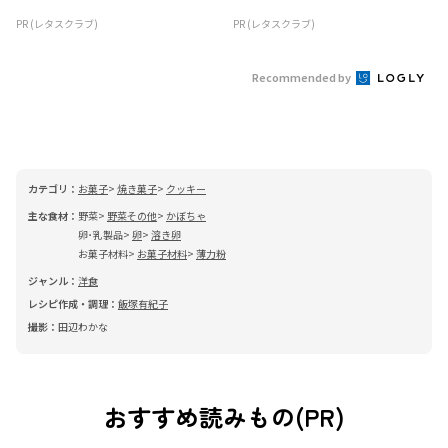
PR (レタスクラブ)
PR (レタスクラブ)
Recommended by
カテゴリ：
お菓子
焼き菓子
クッキー
主な食材：
野菜
野菜その他
かぼちゃ
卵･乳製品
卵
溶き卵
お菓子材料
お菓子材料
薄力粉
ジャンル：
洋食
レシピ作成・調理：
飯塚有紀子
撮影：
田辺わかな
おすすめ読みもの(PR)