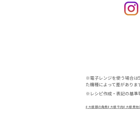
※電子レンジを使う場合は50
た機種によって差がありま
※レシピ作成・表記の基準
#
大根 豚の角煮
#
大根 牛肉
#
大根 煮物