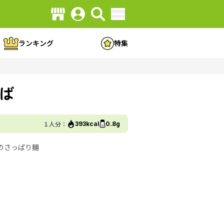
ランキング
特集
ば
１人分：
393kcal
0.8g
のさっぱり麺