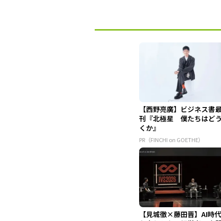
【西野亮廣】ビジネス書
刊『北極星 僕たちはど
くか』
PR（FINCHI on GOETHE）
【見城徹×藤田晋】AI時