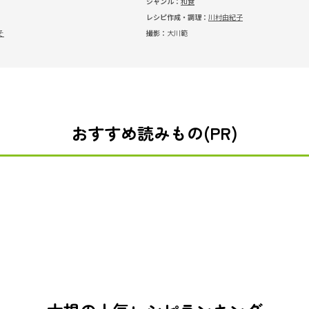
ジャンル：
和食
レシピ作成・調理：
川村由紀子
そ
撮影：
大川範
おすすめ読みもの(PR)