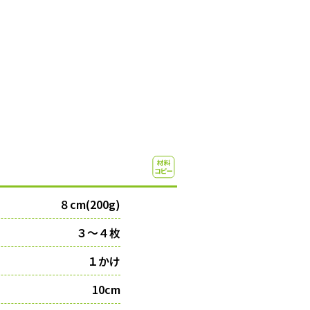
８cm(200g)
３〜４枚
１かけ
10cm