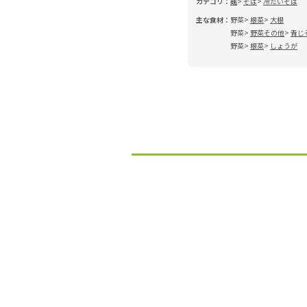
カテゴリ：
麺
そば
冷たいそば
主な食材：
野菜
根菜
大根
野菜
野菜その他
青じ
野菜
根菜
しょうが