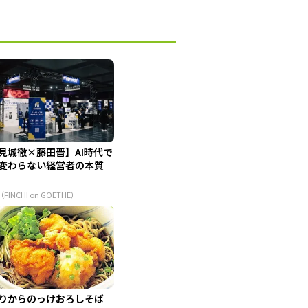
見城徹×藤田晋】AI時代で
変わらない経営者の本質
（FINCHI on GOETHE）
りからのっけおろしそば