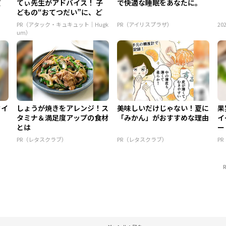
質
てぃ先生がアドバイス！ 子
で快適な睡眠をあなたに。
どもの“おてつだい”に、ど
ん...
PR（アタック・キュキュット｜Hugk
PR（アイリスプラザ）
202
um）
タイ
しょうが焼きをアレンジ！ス
美味しいだけじゃない！夏に
果
タミナ＆満足度アップの食材
「みかん」がおすすめな理由
イ
とは
ー
PR（レタスクラブ）
PR（レタスクラブ）
P