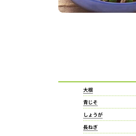
大根
青じそ
しょうが
長ねぎ