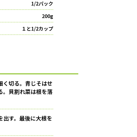
1/2パック
200g
１と1/2カップ
細く切る。青じそはせ
る。貝割れ菜は根を落
を出す。最後に大根を