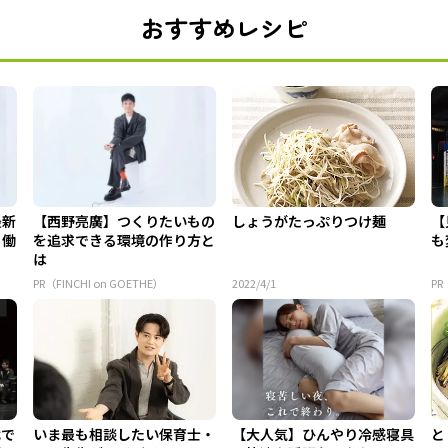
おすすめレシピ
最新
【西野亮廣】つくりたいもの
しょうがたっぷりつけ麺
【
う働
を追求できる環境の作り方と
も
は
PR（FINCHI on GOETHE）
2022/4/1
PR
代で
いま最も相談したい保育士・
【大人気】ひんやり冷感寝具
と