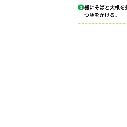
器にそばと大根を
3
つゆをかける。