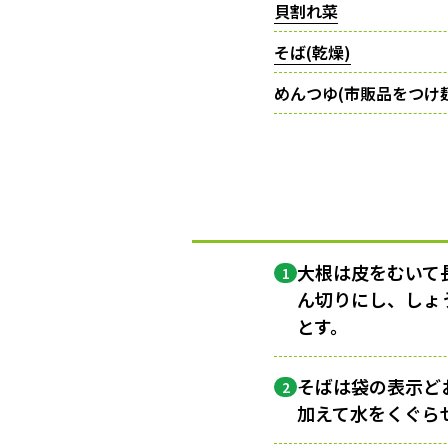
貝割れ菜
そば(乾燥)
めんつゆ(市販品をつけ
大根は皮をむいて
1
ん切りにし、しょ
とす。
そばは袋の表示ど
2
加えて水をくぐら