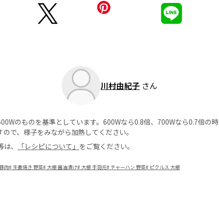
川村由紀子
さん
0Wのものを基準としています。600Wなら0.8倍、700Wなら0.7倍
すので、様子をみながら加熱してください。
等は、
「レシピについて」
をご覧ください。
 豚肉
#
生姜焼き 野菜
#
大根 醤油漬け
#
大根 手羽元
#
チャーハン 野菜
#
ピクルス 大根