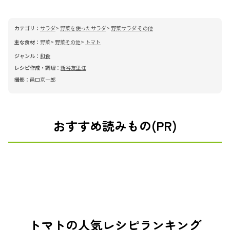
カテゴリ：
サラダ
野菜を使ったサラダ
野菜サラダ その他
主な食材：
野菜
野菜その他
トマト
ジャンル：
和食
レシピ作成・調理：
新谷友里江
撮影：
邑口京一郎
おすすめ読みもの(PR)
トマトの人気レシピランキング