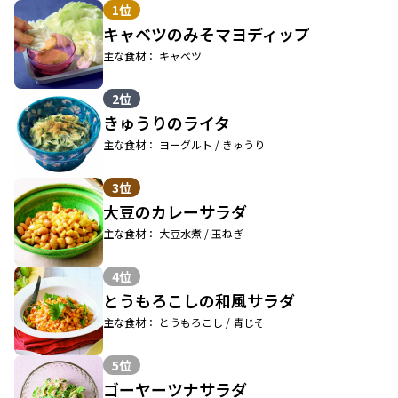
1位
キャベツのみそマヨディップ
主な食材： キャベツ
2位
きゅうりのライタ
主な食材： ヨーグルト / きゅうり
3位
大豆のカレーサラダ
主な食材： 大豆水煮 / 玉ねぎ
4位
とうもろこしの和風サラダ
主な食材： とうもろこし / 青じそ
5位
ゴーヤーツナサラダ