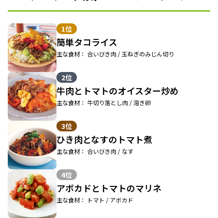
1位
簡単タコライス
主な食材： 合いびき肉 / 玉ねぎのみじん切り
2位
牛肉とトマトのオイスター炒め
主な食材： 牛切り落とし肉 / 溶き卵
3位
ひき肉となすのトマト煮
主な食材： 合いびき肉 / なす
4位
アボカドとトマトのマリネ
主な食材： トマト / アボカド