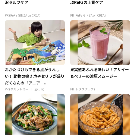
沢セルフケア
ぶReFaの上質ケア
PR (ReFa GINZA on CREA)
PR (ReFa GINZA on CREA)
おかたづけもできる点がうれし
果実感あふれる味わい！アサイー
い！ 動物の鳴き声やセリフが盛り
＆ベリーの濃厚スムージー
だくさんの「アニア ...
PR (タカラトミー｜Hugkum)
PR (レタスクラブ)