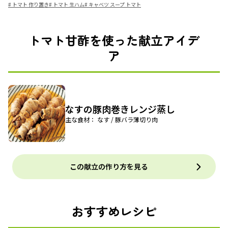
#
トマト 作り置き
#
トマト 生ハム
#
キャベツ スープ トマト
トマト甘酢を使った献立アイデ
ア
なすの豚肉巻きレンジ蒸し
主な食材： なす / 豚バラ薄切り肉
この献立の作り方を見る
おすすめレシピ