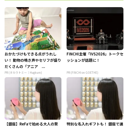
おかたづけもできる点がうれし
FINCHI主催「IVS2026」トークセ
い！ 動物の鳴き声やセリフが盛り
ッションが話題に！
だくさんの「アニア ...
PR (タカラトミー｜Hugkum)
PR (FINCHI on GOETHE)
【銀座】ReFaで始める大人の贅
特別な名入れギフトも！ 銀座で選