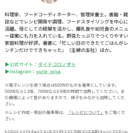
料理家、フードコーディネーター、管理栄養士。書籍・雑
誌などでレシピ開発や調理、フードスタイリングを中心に
活躍。母としての経験を活かし、離乳食や幼児食のメニュ
ー提案にも力を入れている。野菜たっぷりでつくりやすい
家庭料理が好評。著書に「忙しい日のできたてごはんがレ
ンチンだけでできちゃった」（主婦の友社）ほか。
▶公式サイト：
ダイドコロノオト
▶Instagram：
yurie_niiya
※電子レンジを使う場合は600Wのものを基準としています。
500Wなら1.2倍、700Wなら0.9倍の時間で加熱してください。ま
た機種によって差がありますので、様子をみながら加熱してくだ
さい。
※レシピ作成・表記の基準等は、
「レシピについて」
をご覧くだ
さい。
#
アボカド トマト
#
きゅうり ちくわ サラダ
#
トマト 牛肉
#
サラダ 水菜
#
キャベツ サラダ ハム