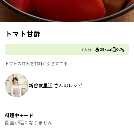
トマト甘酢
１人分：
29kcal
0.7g
トマトの甘みを甘酢が引き立てる
新谷友里江
さんのレシピ
料理中モード
画面が暗くなりません