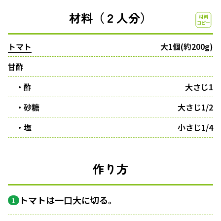
材料（２人分）
トマト
大1個(約200g)
甘酢
・酢
大さじ1
・砂糖
大さじ1/2
・塩
小さじ1/4
作り方
トマトは一口大に切る。
1