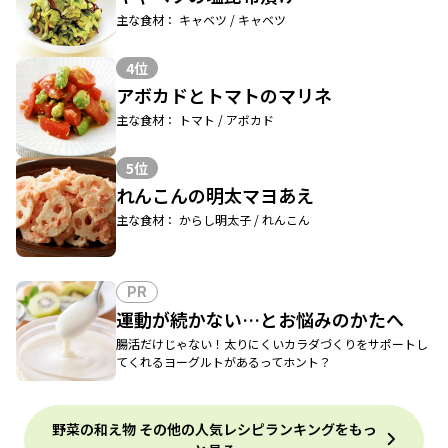
主な食材： キャベツ / キャベツ
4位
アボカドとトマトのマリネ
主な食材： トマト / アボカド
5位
れんこんの明太マヨあえ
主な食材： からし明太子 / れんこん
PR
運動が続かない…とお悩みのかたへ
腸活だけじゃない！太りにくいカラダづくりをサポートし
てくれるヨーグルトがあるってホント？
野菜の和え物 その他の人気レシピランキングをもっ