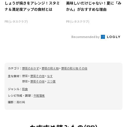
しょうが焼きをアレンジ！スタミ
美味しいだけじゃない！夏に「み
ナ＆満足度アップの食材とは
かん」がおすすめな理由
PR (レタスクラブ)
PR (レタスクラブ)
Recommended by
カテゴリ：
野菜のおかず
野菜の和え物
野菜の和え物 その他
主な食材：
野菜
野菜その他
なす
野菜
野菜その他
三つ葉
ジャンル：
和食
レシピ作成・調理：
牛尾理恵
撮影：
高杉純