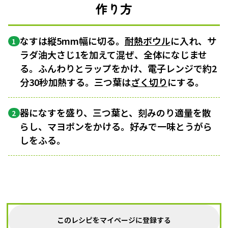
作り方
なすは縦5mm幅に切る。
耐熱ボウル
に入れ、サ
1
ラダ油大さじ1を加えて混ぜ、全体になじませ
る。ふんわりとラップをかけ、電子レンジで約2
分30秒加熱する。三つ葉は
ざく切り
にする。
器になすを盛り、三つ葉と、刻みのり適量を散
2
らし、マヨポンをかける。好みで一味とうがら
しをふる。
このレシピをマイページに登録する