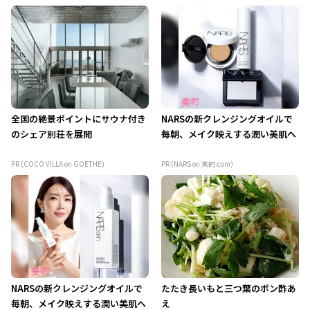
全国の絶景ポイントにサウナ付き
NARSの新クレンジングオイルで
のシェア別荘を展開
毎朝、メイク映えする潤い美肌へ
PR (COCO VILLA on GOETHE)
PR (NARS on 美的.com)
NARSの新クレンジングオイルで
たたき長いもと三つ葉のポン酢あ
毎朝、メイク映えする潤い美肌へ
え