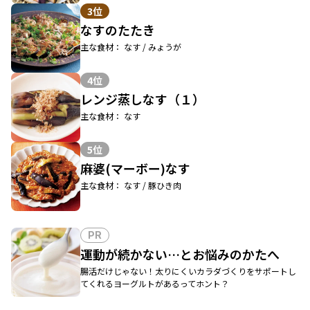
3位
なすのたたき
主な食材： なす / みょうが
4位
レンジ蒸しなす（１）
主な食材： なす
5位
麻婆(マーボー)なす
主な食材： なす / 豚ひき肉
PR
運動が続かない…とお悩みのかたへ
腸活だけじゃない！太りにくいカラダづくりをサポートし
てくれるヨーグルトがあるってホント？