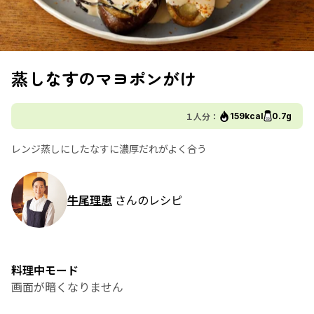
蒸しなすのマヨポンがけ
１人分：
159kcal
0.7g
レンジ蒸しにしたなすに濃厚だれがよく合う
牛尾理恵
さんのレシピ
料理中モード
画面が暗くなりません