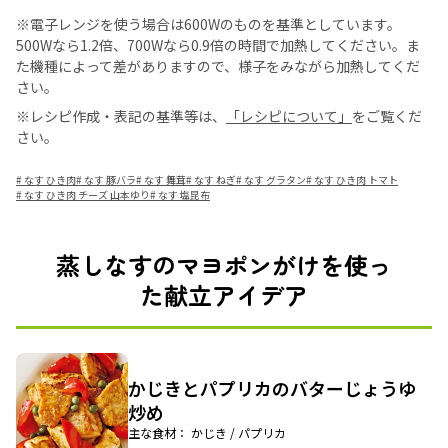
※電子レンジを使う場合は600Wのものを基準としています。
500Wなら1.2倍、700Wなら0.9倍の時間で加熱してください。ま
た機種によって差がありますので、様子をみながら加熱してくだ
さい。
※レシピ作成・表記の基準等は、
「レシピについて」
をご覧くだ
さい。
#
なす ひき肉
#
なす 豚バラ
#
なす 舞茸
#
なす ねぎ
#
なす グラタン
#
なす ひき肉 トマト
#
なす ひき肉 チーズ 山本ゆり
#
なす 塩昆布
蒸しなすのマヨポンがけを使っ
た献立アイデア
かじきとパプリカのバターじょうゆ
炒め
主な食材： かじき / パプリカ