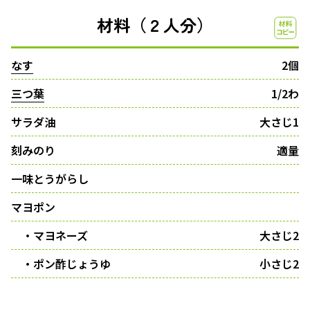
材料（２人分）
なす
2個
三つ葉
1/2わ
サラダ油
大さじ1
刻みのり
適量
一味とうがらし
マヨポン
・マヨネーズ
大さじ2
・ポン酢じょうゆ
小さじ2