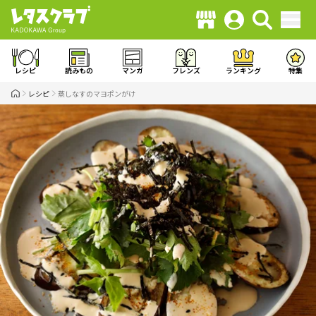
レシピ
読みもの
マンガ
フレンズ
ランキング
特集
レシピ
蒸しなすのマヨポンがけ