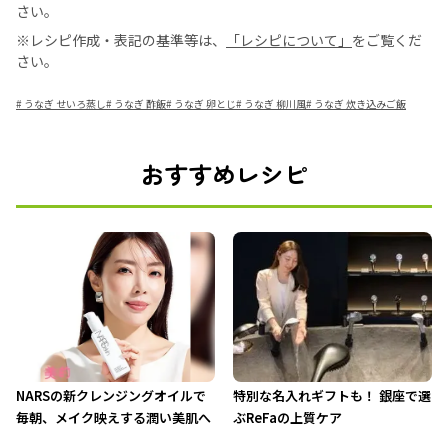
さい。
※レシピ作成・表記の基準等は、
「レシピについて」
をご覧くだ
さい。
#
うなぎ せいろ蒸し
#
うなぎ 酢飯
#
うなぎ 卵とじ
#
うなぎ 柳川風
#
うなぎ 炊き込みご飯
おすすめレシピ
NARSの新クレンジングオイルで
特別な名入れギフトも！ 銀座で選
毎朝、メイク映えする潤い美肌へ
ぶReFaの上質ケア