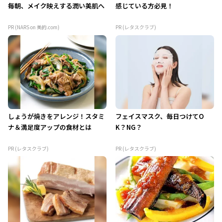
毎朝、メイク映えする潤い美肌へ
感じている方必見！
PR (NARS on 美的.com)
PR (レタスクラブ)
しょうが焼きをアレンジ！スタミ
フェイスマスク、毎日つけてO
ナ＆満足度アップの食材とは
K？NG？
PR (レタスクラブ)
PR (レタスクラブ)