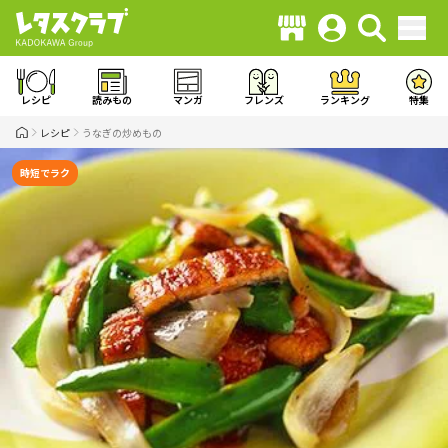
レシピ
読みもの
マンガ
フレンズ
ランキング
特集
レシピ
うなぎの炒めもの
時短でラク