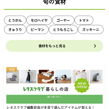
旬の食材
とうがん
モロヘイヤ
ゴーヤー
トマト
きゅうり
ピーマン
とうもろこし
ズッキーニ
食材をもっと見る
注目
レタスクラブ編集部員が本音で選んだアイテムが買える！