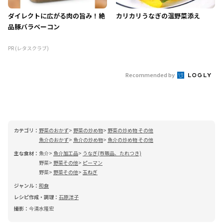
ダイレクトに広がる肉の旨み！絶
カリカリうなぎの温野菜添え
品豚バラベーコン
PR (レタスクラブ)
Recommended by
カテゴリ：
野菜のおかず
野菜の炒め物
野菜の炒め物 その他
魚介のおかず
魚介の炒め物
魚介の炒め物 その他
主な食材：
魚介
魚介加工品
うなぎ(市販品、たれつき)
野菜
野菜その他
ピーマン
野菜
野菜その他
玉ねぎ
ジャンル：
和食
レシピ作成・調理：
石原洋子
撮影：
今清水隆宏