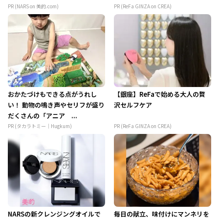
PR (NARS on 美的.com)
PR (ReFa GINZA on CREA)
おかたづけもできる点がうれし
【銀座】ReFaで始める大人の贅
い！ 動物の鳴き声やセリフが盛り
沢セルフケア
だくさんの「アニア ...
PR (タカラトミー｜Hugkum)
PR (ReFa GINZA on CREA)
NARSの新クレンジングオイルで
毎日の献立、味付けにマンネリを