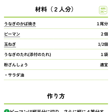
材料（２人分）
うなぎのかば焼き
１尾分
ピーマン
２個
玉ねぎ
1/2個
うなぎのたれ(添付のたれ)
１袋
粉ざんしょう
適宜
・サラダ油
作り方
ピーマンは縦半分に切り、さらに縦に４等分す
1