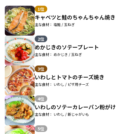
1位
キャベツと鮭のちゃんちゃん焼き
主な食材： 塩鮭 / 玉ねぎ
2位
めかじきのソテープレート
主な食材： めかじき / 玉ねぎ
3位
いわしとトマトのチーズ焼き
主な食材： いわし / ピザ用チーズ
4位
いわしのソテーカレーパン粉がけ
主な食材： いわし / 新じゃがいも
5位