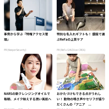
事例から学ぶ『特権アクセス管
特別な名入れギフトも！ 銀座で選
理』
ぶReFaの上質ケア
PR (KeeperSecurity)
PR (ReFa GINZA on CREA)
NARSの新クレンジングオイルで
おかたづけもできる点がうれし
毎朝、メイク映えする潤い美肌へ
い！ 動物の鳴き声やセリフが盛り
だくさんの「アニア ...