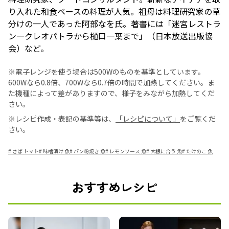
り入れた和食ベースの料理が人気。祖母は料理研究家の草
分けの一人であった阿部なを氏。著書には「迷宮レストラ
ン―クレオパトラから樋口一葉まで」（日本放送出版協
会）など。
※電子レンジを使う場合は500Wのものを基準としています。
600Wなら0.8倍、700Wなら0.7倍の時間で加熱してください。ま
た機種によって差がありますので、様子をみながら加熱してくだ
さい。
※レシピ作成・表記の基準等は、
「レシピについて」
をご覧くだ
さい。
#
さば トマト
#
味噌漬け 魚
#
パン粉焼き 魚
#
レモンソース 魚
#
大根に合う 魚
#
たけのこ 魚
おすすめレシピ