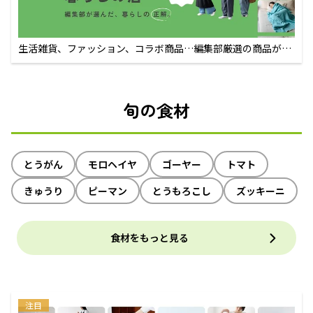
生活雑貨、ファッション、コラボ商品…編集部厳選の商品が買
えるECサイト
旬の食材
とうがん
モロヘイヤ
ゴーヤー
トマト
きゅうり
ピーマン
とうもろこし
ズッキーニ
食材をもっと見る
注目