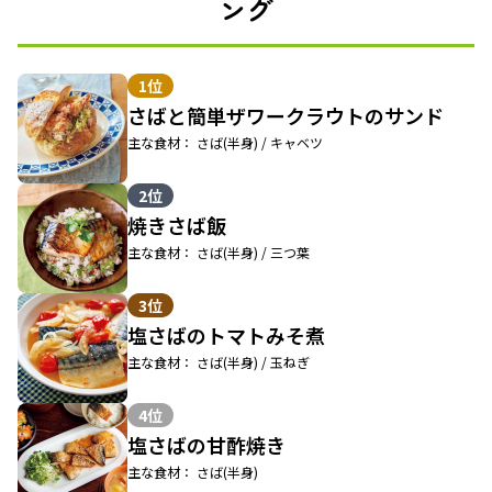
ング
1位
さばと簡単ザワークラウトのサンド
主な食材： さば(半身) / キャベツ
2位
焼きさば飯
主な食材： さば(半身) / 三つ葉
3位
塩さばのトマトみそ煮
主な食材： さば(半身) / 玉ねぎ
4位
塩さばの甘酢焼き
主な食材： さば(半身)