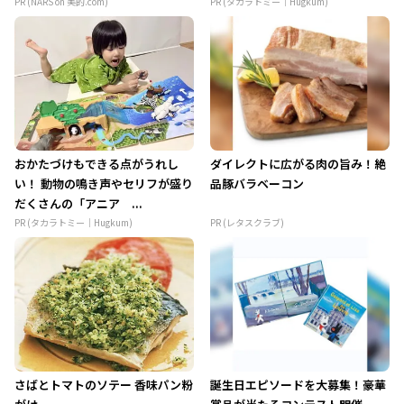
PR (NARS on 美的.com)
PR (タカラトミー｜Hugkum)
おかたづけもできる点がうれし
ダイレクトに広がる肉の旨み！絶
い！ 動物の鳴き声やセリフが盛り
品豚バラベーコン
だくさんの「アニア ...
PR (タカラトミー｜Hugkum)
PR (レタスクラブ)
さばとトマトのソテー 香味パン粉
誕生日エピソードを大募集！豪華