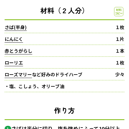
材料（２人分）
さば(半身)
１枚
にんにく
１片
赤とうがらし
１本
ローリエ
１枚
ローズマリー
など好みのドライハーブ
少々
・塩、こしょう、オリーブ油
作り方
さばは半分に切り、塩を強めにふって10分以上
1