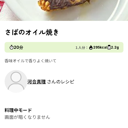
さばのオイル焼き
20分
１人分：
295kcal
2.2g
香味オイルで香りよく焼いて
河合真理
さんのレシピ
料理中モード
画面が暗くなりません