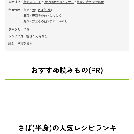
カテゴリ：
魚介のおかず
魚介の焼き物・ソテー
魚介の焼き物 その他
主な食材：
魚介
魚
さば(半身)
野菜
野菜その他
にんにく
野菜
野菜その他
赤とうがらし
ジャンル：
洋食
レシピ作成・調理：
河合真理
撮影：
今清水隆宏
おすすめ読みもの(PR)
さば(半身)の人気レシピランキ