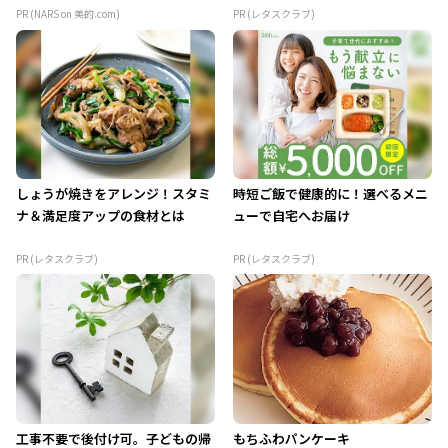
PR (NARS on 美的.com)
PR (レタスクラブ)
しょうが焼きをアレンジ！スタミ
時短ご飯で健康的に！選べるメニ
ナ＆満足度アップの食材とは
ューで自宅へお届け
PR (レタスクラブ)
PR (レタスクラブ)
工事不要で後付け可。子どもの帰
もちふわパンケーキ