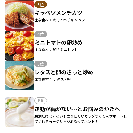
3位
キャベツメンチカツ
主な食材： キャベツ / キャベツ
4位
ミニトマトの卵炒め
主な食材： 卵 / ミニトマト
5位
レタスと卵のさっと炒め
主な食材： レタス / 卵
PR
運動が続かない…とお悩みのかたへ
腸活だけじゃない！太りにくいカラダづくりをサポートし
てくれるヨーグルトがあるってホント？