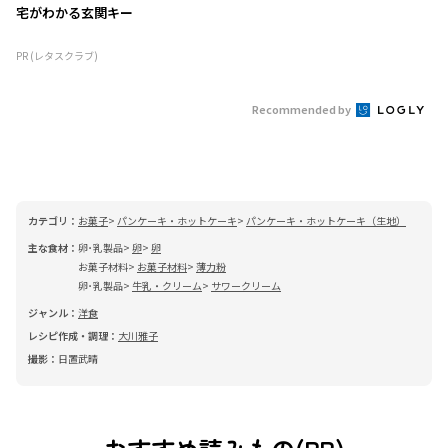
宅がわかる玄関キー
PR (レタスクラブ)
Recommended by
カテゴリ：
お菓子
パンケーキ・ホットケーキ
パンケーキ・ホットケーキ（生地）
主な食材：
卵･乳製品
卵
卵
お菓子材料
お菓子材料
薄力粉
卵･乳製品
牛乳・クリーム
サワークリーム
ジャンル：
洋食
レシピ作成・調理：
大川雅子
撮影：
日置武晴