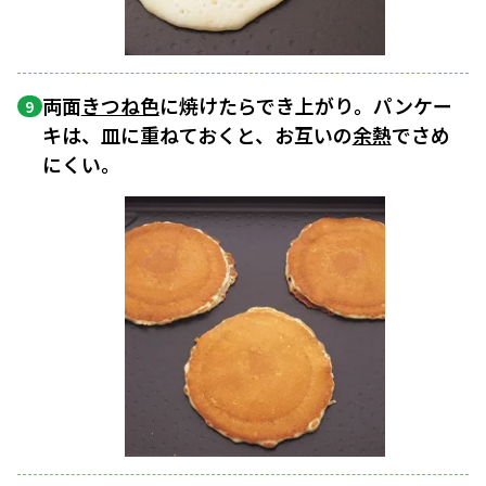
両面
きつね色
に焼けたらでき上がり。パンケー
9
キは、皿に重ねておくと、お互いの
余熱
でさめ
にくい。