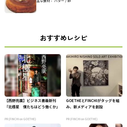
主な食材： バター / 卵
おすすめレシピ
【西野亮廣】ビジネス書最新刊
GOETHEとFINCHIがタッグを組
『北極星 僕たちはどう働くか』
み、新メディアを創設
PR (FINCHI on GOETHE)
PR (FINCHI on GOETHE)