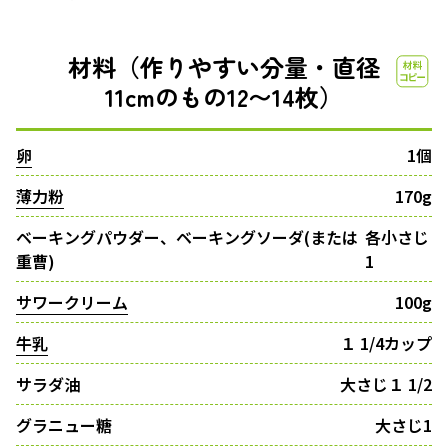
材料（作りやすい分量・直径
11cmのもの12〜14枚）
卵
1個
薄力粉
170g
ベーキングパウダー、ベーキングソーダ(または
各小さじ
重曹)
1
サワークリーム
100g
牛乳
１ 1/4カップ
サラダ油
大さじ１ 1/2
グラニュー糖
大さじ1