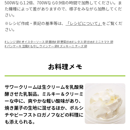
500Wなら1.2倍、700Wなら0.9倍の時間で加熱してください。ま
た機種によって差がありますので、様子をみながら加熱してくだ
さい。
※レシピ作成・表記の基準等は、
「レシピについて」
をご覧くだ
さい。
#
レンジ 卵
#
オイスターソース 卵 豚肉
#
卵 野菜炒め
#
レタス 卵 炒め
#
ミニトマト 卵
#
パンケーキ 豆腐
#
もやし ウインナー 卵
#
ズッキーニ チーズ 卵
お料理メモ
サワークリームは生クリームを乳酸発
酵させた乳製品。ミルキー＆クリーミ
ーな中に、爽やかな軽い酸味があり、
焼き菓子の生地に混ぜるほか、ボルシ
チやビーフストロガノフなどの料理に
も添えられる。